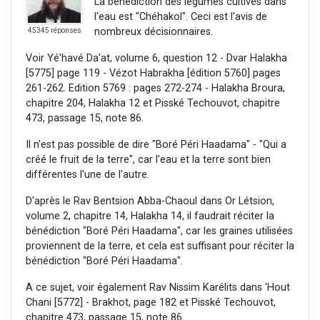
La bénédiction des légumes cultivés dans
l'eau est "Chéhakol". Ceci est l'avis de
nombreux décisionnaires.
45345 réponses
Voir Yé'havé Da'at, volume 6, question 12 - Dvar Halakha
[5775] page 119 - Vézot Habrakha [édition 5760] pages
261-262. Edition 5769 : pages 272-274 - Halakha Broura,
chapitre 204, Halakha 12 et Pisské Techouvot, chapitre
473, passage 15, note 86.
Il n'est pas possible de dire "Boré Péri Haadama" - "Qui a
créé le fruit de la terre", car l'eau et la terre sont bien
différentes l'une de l'autre.
D'après le Rav Bentsion Abba-Chaoul dans Or Létsion,
volume 2, chapitre 14, Halakha 14, il faudrait réciter la
bénédiction "Boré Péri Haadama", car les graines utilisées
proviennent de la terre, et cela est suffisant pour réciter la
bénédiction "Boré Péri Haadama".
A ce sujet, voir également Rav Nissim Karélits dans 'Hout
Chani [5772] - Brakhot, page 182 et Pisské Techouvot,
chapitre 473, passage 15, note 86.