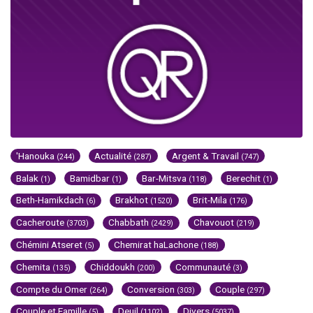
'Hanouka
Actualité
Argent & Travail
(244)
(287)
(747)
Balak
Bamidbar
Bar-Mitsva
Berechit
(1)
(1)
(118)
(1)
Beth-Hamikdach
Brakhot
Brit-Mila
(6)
(1520)
(176)
Cacheroute
Chabbath
Chavouot
(3703)
(2429)
(219)
Chémini Atseret
Chemirat haLachone
(5)
(188)
Chemita
Chiddoukh
Communauté
(135)
(200)
(3)
Compte du Omer
Conversion
Couple
(264)
(303)
(297)
Couple et Famille
Deuil
Divers
(5)
(1102)
(5037)