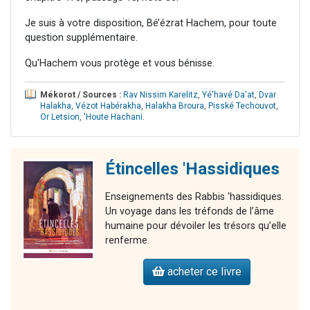
Je suis à votre disposition, Bé’ézrat Hachem, pour toute
question supplémentaire.
Qu'Hachem vous protège et vous bénisse.
Mékorot / Sources :
Rav Nissim Karelitz
,
Yé'havé Da'at
,
Dvar
Halakha
,
Vézot Habérakha
,
Halakha Broura
,
Pisské Techouvot
,
Or Letsion
,
'Houte Hachani
.
Étincelles 'Hassidiques
Enseignements des Rabbis 'hassidiques.
Un voyage dans les tréfonds de l’âme
humaine pour dévoiler les trésors qu’elle
renferme.
acheter ce livre