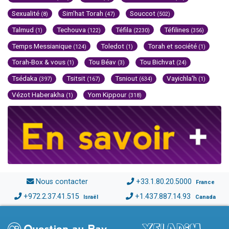
Sexualité
Sim'hat Torah
Souccot
(8)
(47)
(502)
Talmud
Techouva
Téfila
Téfilines
(1)
(122)
(2230)
(356)
Temps Messianique
Toledot
Torah et société
(124)
(1)
(1)
Torah-Box & vous
Tou Béav
Tou Bichvat
(1)
(3)
(24)
Tsédaka
Tsitsit
Tsniout
Vayichla'h
(397)
(167)
(634)
(1)
Vézot Haberakha
Yom Kippour
(1)
(318)
Nous contacter
+33.1.80.20.5000
France
+972.2.37.41.515
+1.437.887.14.93
Israël
Canada