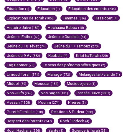
Education
Education
Education des enfants
(1)
(1)
(244)
Explications de Torah
Femmes
Hassidout
(1058)
(316)
(4)
Histoire Juive
Hochaana Rabba
(189)
(18)
Jeûne d'Esther
Jeûne de Guedalia
(69)
(51)
Jeûne du 10 Tévet
Jeûne du 17 Tamouz
(74)
(270)
Jeûne du 9 Av
Kabbala
Kriat haTorah
(582)
(4)
(220)
Lag Baomer
Le sens des prénoms hébraïques
(29)
(2)
Limoud Torah
Mariage
Mélanges lait/viande
(371)
(772)
(1)
Middot
Moussar
Musique juive
(69)
(154)
(1)
Non-Juifs
Nos Sages
Pensée Juive
(249)
(131)
(3087)
Pessah
Pourim
Prières
(1508)
(274)
(3)
Pureté Familiale
Relations & Pudeur
(578)
(528)
Respect des Parents
Roch 'Hodech
(247)
(4)
Roch Hachana
Santé
Science & Torah
(296)
(1)
(33)