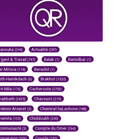
Hanouka
Actualité
(244)
(287)
rgent & Travail
Balak
Bamidbar
(747)
(1)
(1)
ar-Mitsva
Berechit
(118)
(1)
eth-Hamikdach
Brakhot
(6)
(1520)
rit-Mila
Cacheroute
(176)
(3703)
habbath
Chavouot
(2429)
(219)
hémini Atseret
Chemirat haLachone
(5)
(188)
hemita
Chiddoukh
(135)
(200)
ommunauté
Compte du Omer
(3)
(264)
onversion
Couple
(303)
(297)