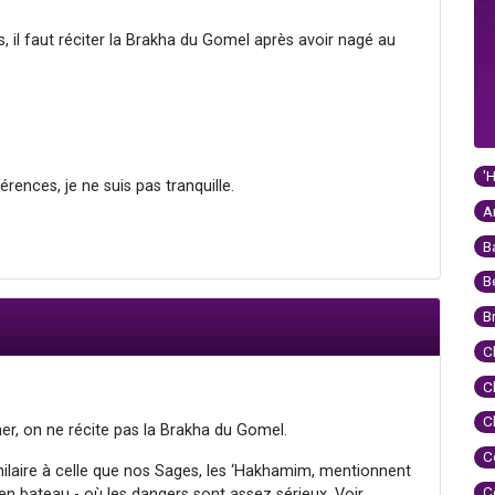
, il faut réciter la Brakha du Gomel après avoir nagé au
'
rences, je ne suis pas tranquille.
A
B
B
B
C
C
C
er, on ne récite pas la Brakha du Gomel.
C
similaire à celle que nos Sages, les ‘Hakhamim, mentionnent
C
en bateau - où les dangers sont assez sérieux. Voir