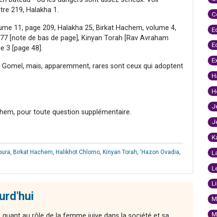
tre 219, Halakha 1.
C
lume 11, page 209, Halakha 25, Birkat Hachem, volume 4,
E
277 [note de bas de page], Kinyan Torah [Rav Avraham
E
e 3 [page 48].
E
 le Gomel, mais, apparemment, rares sont ceux qui adoptent
H
H
J
hem, pour toute question supplémentaire.
J
K
oura
,
Birkat Hachem
,
Halikhot Chlomo
,
Kinyan Torah
,
'Hazon Ovadia
,
L
L
L
urd'hui
M
M
quant au rôle de la femme juive dans la société et sa