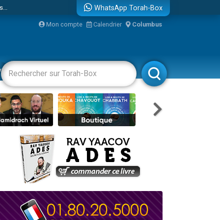
...
WhatsApp Torah-Box
Mon compte
Calendrier
Columbus
vertissements
Livres
Rabbanim
bre