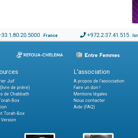
+33.1.80.20.5000
+972.2.37.41.515
France
Is
ources
L'association
ier Juif
A propos de l'association
(livre de prière)
Faire un don !
es de Chabbath
Mentions légales
 Torah-Box
Nous contacter
tion
Aide (FAQ)
t Torah-Box
 Version