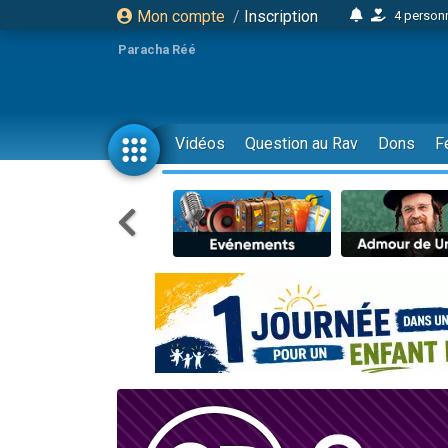
Mon compte
/
Inscription
4 personn
2 personn
Paracha Réé
17 personnes
4 personnes 
Il reste 
Vidéos
Question au Rav
Dons
F
23 person
Eva vient de
4 personnes 
3 personnes 
3 personn
Odaya vient 
2 personnes 
13 personnes
12 nouve
30 perso