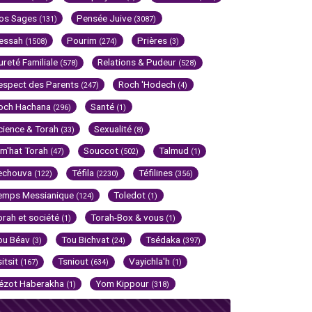
os Sages
Pensée Juive
(131)
(3087)
essah
Pourim
Prières
(1508)
(274)
(3)
ureté Familiale
Relations & Pudeur
(578)
(528)
espect des Parents
Roch 'Hodech
(247)
(4)
och Hachana
Santé
(296)
(1)
cience & Torah
Sexualité
(33)
(8)
im'hat Torah
Souccot
Talmud
(47)
(502)
(1)
echouva
Téfila
Téfilines
(122)
(2230)
(356)
emps Messianique
Toledot
(124)
(1)
orah et société
Torah-Box & vous
(1)
(1)
ou Béav
Tou Bichvat
Tsédaka
(3)
(24)
(397)
sitsit
Tsniout
Vayichla'h
(167)
(634)
(1)
ézot Haberakha
Yom Kippour
(1)
(318)