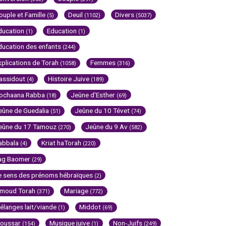
ouple et Famille
Deuil
Divers
(5)
(1102)
(5037)
ducation
Education
(1)
(1)
ducation des enfants
(244)
xplications de Torah
Femmes
(1058)
(316)
assidout
Histoire Juive
(4)
(189)
ochaana Rabba
Jeûne d'Esther
(18)
(69)
eûne de Guedalia
Jeûne du 10 Tévet
(51)
(74)
eûne du 17 Tamouz
Jeûne du 9 Av
(270)
(582)
abbala
Kriat haTorah
(4)
(220)
ag Baomer
(29)
e sens des prénoms hébraïques
(2)
imoud Torah
Mariage
(371)
(772)
élanges lait/viande
Middot
(1)
(69)
oussar
Musique juive
Non-Juifs
(154)
(1)
(249)