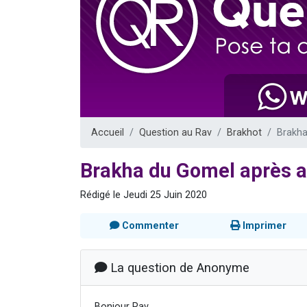
Il reste 
3 personnes 
2 personnes 
2 nouvel
6 personnes 
Accueil
Question au Rav
Brakhot
Brakha
Brakha du Gomel après a
Rédigé le Jeudi 25 Juin 2020
Commenter
Imprimer
La question de Anonyme
Bonjour Rav,