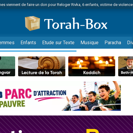
es viennent de faire un don pour Reloger Rivka, 6 enfants, victime de violences
es viennent de faire un don pour 1 Journée de Vacances Pour les Enfants
 viennent de demander une bénédiction
viennent de nous rejoindre sur WhatsApp
49 places pour étudier en groupe sur Zoom
emmes
Enfants
Etude sur Texte
Musique
Paracha
Di
nes viennent de faire un don pour Diane, 80 ans, dans un appartement insalu
 donner son Maasser
viennent de nous rejoindre sur WhatsApp
viennent de nous rejoindre sur WhatsApp
es viennent de faire un don pour 5 jours de vacances aux Orphelins
de donner son Maasser
viennent de nous rejoindre sur WhatsApp
 viennent de demander une bénédiction
lles musiques dans Torah-Box Music
nnes viennent de faire un don pour Sauvez la jambe de Yohan