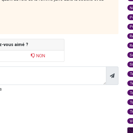
N
P
P
R
z-vous aimé ?
R
S
NON
S
T
T
s
T
T
T
V