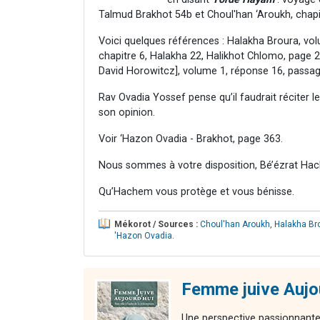
Talmud Brakhot 54b et Choul'han ‘Aroukh, chapi
Voici quelques références : Halakha Broura, vo
chapitre 6, Halakha 22, Halikhot Chlomo, page 
David Horowitcz], volume 1, réponse 16, passag
Rav Ovadia Yossef pense qu’il faudrait réciter
son opinion.
Voir ‘Hazon Ovadia - Brakhot, page 363.
Nous sommes à votre disposition, Bé’ézrat Hac
Qu’Hachem vous protège et vous bénisse.
Mékorot / Sources :
Choul'han Aroukh
,
Halakha Br
'Hazon Ovadia
.
Femme juive Aujo
Une perspective passionnante 