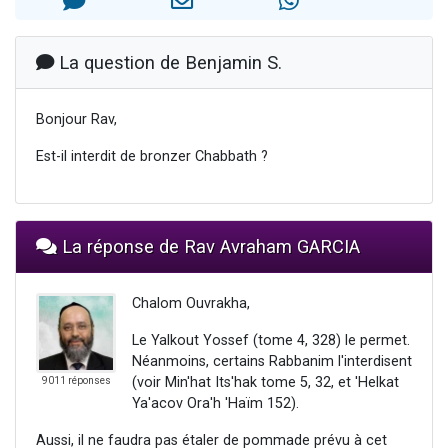
3 personnes viennent de nous rejoindre sur WhatsApp
3 personnes viennent de faire un don pour 5 jours de vacances aux Orphelins
La question de Benjamin S.
Odaya vient de donner son Maasser
13 personnes viennent de demander une bénédiction
Bonjour Rav,
3 personnes viennent de nous rejoindre sur WhatsApp
Est-il interdit de bronzer Chabbath ?
La réponse de Rav Avraham GARCIA
Chalom Ouvrakha,
Le Yalkout Yossef (tome 4, 328) le permet.
Néanmoins, certains Rabbanim l'interdisent
(voir Min'hat Its'hak tome 5, 32, et 'Helkat
9011 réponses
Ya'acov Ora'h 'Haïm 152).
Aussi, il ne faudra pas étaler de pommade prévu à cet