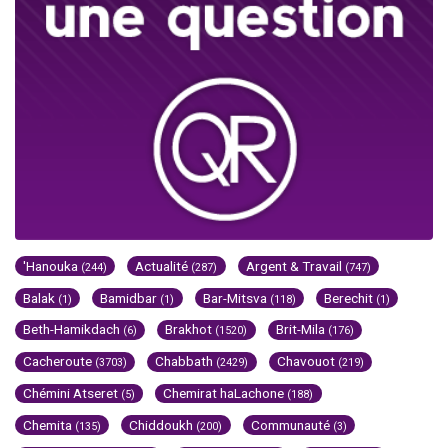
'Hanouka
Actualité
Argent & Travail
(244)
(287)
(747)
Balak
Bamidbar
Bar-Mitsva
Berechit
(1)
(1)
(118)
(1)
Beth-Hamikdach
Brakhot
Brit-Mila
(6)
(1520)
(176)
Cacheroute
Chabbath
Chavouot
(3703)
(2429)
(219)
Chémini Atseret
Chemirat haLachone
(5)
(188)
Chemita
Chiddoukh
Communauté
(135)
(200)
(3)