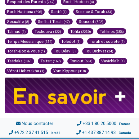
Respect des Parents
Roch 'Hodech
(247)
(4)
Roch Hachana
Santé
Science & Torah
(296)
(1)
(33)
Sexualité
Sim'hat Torah
Souccot
(8)
(47)
(502)
Talmud
Techouva
Téfila
Téfilines
(1)
(122)
(2230)
(356)
Temps Messianique
Toledot
Torah et société
(124)
(1)
(1)
Torah-Box & vous
Tou Béav
Tou Bichvat
(1)
(3)
(24)
Tsédaka
Tsitsit
Tsniout
Vayichla'h
(397)
(167)
(634)
(1)
Vézot Haberakha
Yom Kippour
(1)
(318)
Nous contacter
+33.1.80.20.5000
France
+972.2.37.41.515
+1.437.887.14.93
Israël
Canada