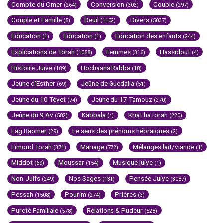
Compte du Omer
Conversion
Couple
(264)
(303)
(297)
Couple et Famille
Deuil
Divers
(5)
(1102)
(5037)
Education
Education
Education des enfants
(1)
(1)
(244)
Explications de Torah
Femmes
Hassidout
(1058)
(316)
(4)
Histoire Juive
Hochaana Rabba
(189)
(18)
Jeûne d'Esther
Jeûne de Guedalia
(69)
(51)
Jeûne du 10 Tévet
Jeûne du 17 Tamouz
(74)
(270)
Jeûne du 9 Av
Kabbala
Kriat haTorah
(582)
(4)
(220)
Lag Baomer
Le sens des prénoms hébraïques
(29)
(2)
Limoud Torah
Mariage
Mélanges lait/viande
(371)
(772)
(1)
Middot
Moussar
Musique juive
(69)
(154)
(1)
Non-Juifs
Nos Sages
Pensée Juive
(249)
(131)
(3087)
Pessah
Pourim
Prières
(1508)
(274)
(3)
Pureté Familiale
Relations & Pudeur
(578)
(528)