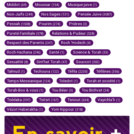
Middot
Moussar
Musique juive
(69)
(154)
(1)
Non-Juifs
Nos Sages
Pensée Juive
(249)
(131)
(3087)
Pessah
Pourim
Prières
(1508)
(274)
(3)
Pureté Familiale
Relations & Pudeur
(578)
(528)
Respect des Parents
Roch 'Hodech
(247)
(4)
Roch Hachana
Santé
Science & Torah
(296)
(1)
(33)
Sexualité
Sim'hat Torah
Souccot
(8)
(47)
(502)
Talmud
Techouva
Téfila
Téfilines
(1)
(122)
(2230)
(356)
Temps Messianique
Toledot
Torah et société
(124)
(1)
(1)
Torah-Box & vous
Tou Béav
Tou Bichvat
(1)
(3)
(24)
Tsédaka
Tsitsit
Tsniout
Vayichla'h
(397)
(167)
(634)
(1)
Vézot Haberakha
Yom Kippour
(1)
(318)