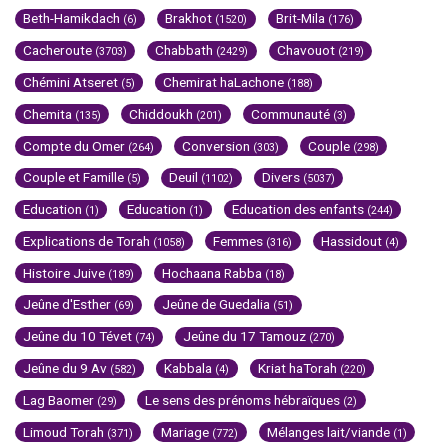
Beth-Hamikdach
Brakhot
Brit-Mila
(6)
(1520)
(176)
Cacheroute
Chabbath
Chavouot
(3703)
(2429)
(219)
Chémini Atseret
Chemirat haLachone
(5)
(188)
Chemita
Chiddoukh
Communauté
(135)
(201)
(3)
Compte du Omer
Conversion
Couple
(264)
(303)
(298)
Couple et Famille
Deuil
Divers
(5)
(1102)
(5037)
Education
Education
Education des enfants
(1)
(1)
(244)
Explications de Torah
Femmes
Hassidout
(1058)
(316)
(4)
Histoire Juive
Hochaana Rabba
(189)
(18)
Jeûne d'Esther
Jeûne de Guedalia
(69)
(51)
Jeûne du 10 Tévet
Jeûne du 17 Tamouz
(74)
(270)
Jeûne du 9 Av
Kabbala
Kriat haTorah
(582)
(4)
(220)
Lag Baomer
Le sens des prénoms hébraïques
(29)
(2)
Limoud Torah
Mariage
Mélanges lait/viande
(371)
(772)
(1)