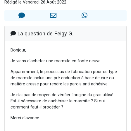
Rédigé le Vendredi 26 Août 2022
3 personnes viennent de faire un don pour Événements Torah-Box
3 personnes viennent de nous rejoindre sur WhatsApp
11 personnes viennent de demander une bénédiction
Il reste 49 places pour étudier en groupe sur Zoom
La question de Feigy G.
2 personnes viennent de nous rejoindre sur WhatsApp
Bonjour,
Je viens d'acheter une marmite en fonte neuve.
Apparemment, le processus de fabrication pour ce type
de marmite inclus une pré enduction à base de cire ou
matière grasse pour rendre les parois anti adhésive.
Je n'ai pas de moyen de vérifier l'origine du gras utilisé.
Est-il nécessaire de cachériser la marmite ? Si oui,
comment faut-il procéder ?
Merci d'avance.