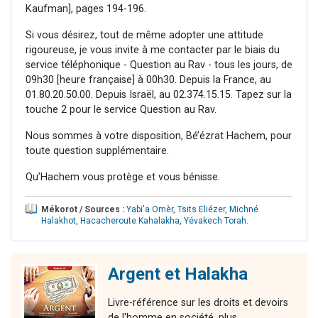
Kaufman], pages 194-196.
Si vous désirez, tout de même adopter une attitude
rigoureuse, je vous invite à me contacter par le biais du
service téléphonique - Question au Rav - tous les jours, de
09h30 [heure française] à 00h30. Depuis la France, au
01.80.20.50.00. Depuis Israël, au 02.374.15.15. Tapez sur la
touche 2 pour le service Question au Rav.
Nous sommes à votre disposition, Bé’ézrat Hachem, pour
toute question supplémentaire.
Qu’Hachem vous protège et vous bénisse.
Mékorot / Sources :
Yabi'a Omèr
,
Tsits Eliézer
,
Michné
Halakhot
,
Hacacheroute Kahalakha
,
Yévakech Torah
.
Argent et Halakha
Livre-référence sur les droits et devoirs
de l'homme en société, plus