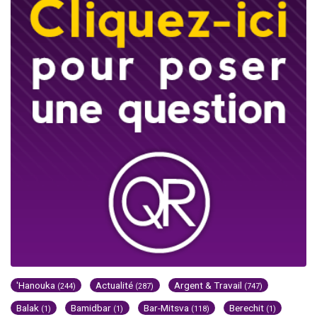
'Hanouka
Actualité
Argent & Travail
(244)
(287)
(747)
Balak
Bamidbar
Bar-Mitsva
Berechit
(1)
(1)
(118)
(1)