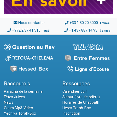
Nous contacter
+33.1.80.20.5000
France
+972.2.37.41.515
+1.437.887.14.93
Israël
Canada
Raccourcis
Ressources
Paracha de la semaine
Calendrier Juif
Fêtes Juives
Sidour (livre de prière)
News
Horaires de Chabbath
Cours Mp3-Vidéo
Livres Torah-Box
Yéchiva Torah-Box
Inscription