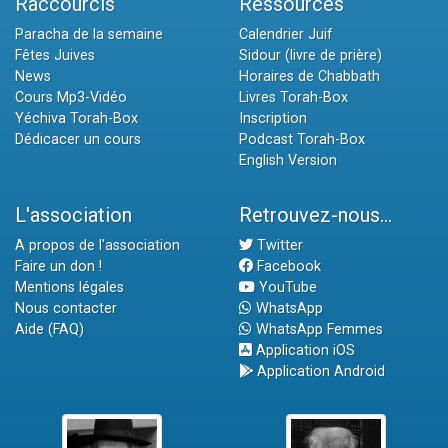
Raccourcis
Ressources
Paracha de la semaine
Calendrier Juif
Fêtes Juives
Sidour (livre de prière)
News
Horaires de Chabbath
Cours Mp3-Vidéo
Livres Torah-Box
Yéchiva Torah-Box
Inscription
Dédicacer un cours
Podcast Torah-Box
English Version
L'association
Retrouvez-nous...
A propos de l'association
Twitter
Faire un don !
Facebook
Mentions légales
YouTube
Nous contacter
WhatsApp
Aide (FAQ)
WhatsApp Femmes
Application iOS
Application Android