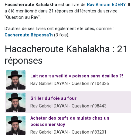
Hacacheroute Kahalakha
est un livre de
Rav Amram EDERY
. Il
61 personnes viennent de demander une bénédiction
a été mentionné dans 21 réponses différentes du service
Il reste 49 places pour étudier en groupe sur Zoom
"Question au Rav".
Ariel vient de donner son Maasser
D'autres de ses livres ont également été cités, comme :
Nathaniel vient de donner son Maasser
Cacheroute Bépessa'h
(3 fois).
4 personnes viennent de nous rejoindre sur WhatsApp
Hacacheroute Kahalakha : 21
réponses
Lait non-surveillé = poisson sans écailles ?!
Rav Gabriel DAYAN - Question n°104336
Griller du foie au four
Rav Gabriel DAYAN - Question n°98443
Acheter des œufs de mulets chez un
poissonnier Goy
Rav Gabriel DAYAN - Question n°83201