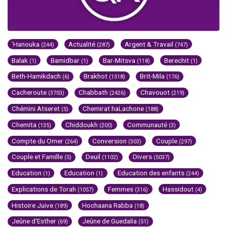
'Hanouka
Actualité
Argent & Travail
(244)
(287)
(747)
Balak
Bamidbar
Bar-Mitsva
Berechit
(1)
(1)
(118)
(1)
Beth-Hamikdach
Brakhot
Brit-Mila
(6)
(1518)
(176)
Cacheroute
Chabbath
Chavouot
(3703)
(2426)
(219)
Chémini Atseret
Chemirat haLachone
(5)
(188)
Chemita
Chiddoukh
Communauté
(135)
(200)
(3)
Compte du Omer
Conversion
Couple
(264)
(303)
(297)
Couple et Famille
Deuil
Divers
(5)
(1102)
(5037)
Education
Education
Education des enfants
(1)
(1)
(244)
Explications de Torah
Femmes
Hassidout
(1057)
(316)
(4)
Histoire Juive
Hochaana Rabba
(189)
(18)
Jeûne d'Esther
Jeûne de Guedalia
(69)
(51)