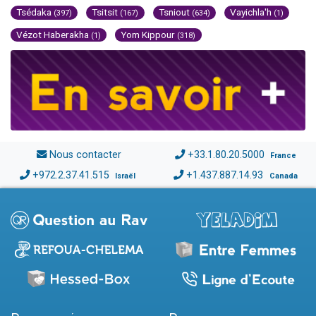
Tsédaka
Tsitsit
Tsniout
Vayichla'h
(397)
(167)
(634)
(1)
Vézot Haberakha
Yom Kippour
(1)
(318)
Nous contacter
+33.1.80.20.5000
France
+972.2.37.41.515
+1.437.887.14.93
Israël
Canada