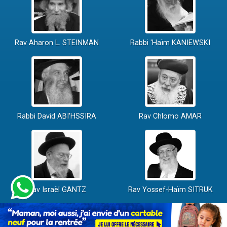
Rav Aharon L. STEINMAN
Rabbi 'Haïm KANIEWSKI
Rabbi David ABI'HSSIRA
Rav Chlomo AMAR
Rav Israël GANTZ
Rav Yossef-Haïm SITRUK