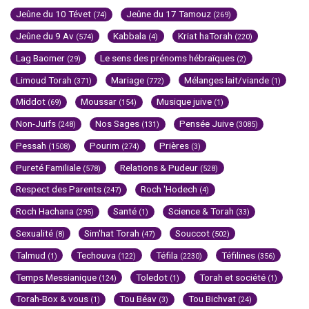
Jeûne du 10 Tévet
Jeûne du 17 Tamouz
(74)
(269)
Jeûne du 9 Av
Kabbala
Kriat haTorah
(574)
(4)
(220)
Lag Baomer
Le sens des prénoms hébraïques
(29)
(2)
Limoud Torah
Mariage
Mélanges lait/viande
(371)
(772)
(1)
Middot
Moussar
Musique juive
(69)
(154)
(1)
Non-Juifs
Nos Sages
Pensée Juive
(248)
(131)
(3085)
Pessah
Pourim
Prières
(1508)
(274)
(3)
Pureté Familiale
Relations & Pudeur
(578)
(528)
Respect des Parents
Roch 'Hodech
(247)
(4)
Roch Hachana
Santé
Science & Torah
(295)
(1)
(33)
Sexualité
Sim'hat Torah
Souccot
(8)
(47)
(502)
Talmud
Techouva
Téfila
Téfilines
(1)
(122)
(2230)
(356)
Temps Messianique
Toledot
Torah et société
(124)
(1)
(1)
Torah-Box & vous
Tou Béav
Tou Bichvat
(1)
(3)
(24)