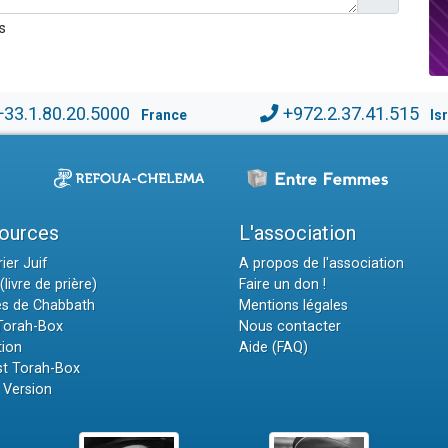
s
+33.1.80.20.5000
+972.2.37.41.515
France
Is
ources
L'association
ier Juif
A propos de l'association
(livre de prière)
Faire un don !
es de Chabbath
Mentions légales
 Torah-Box
Nous contacter
tion
Aide (FAQ)
t Torah-Box
 Version