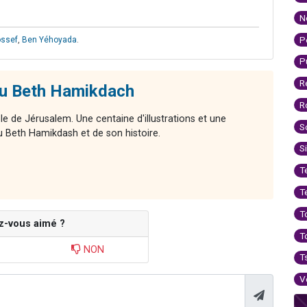
N
P
ossef
,
Ben Yéhoyada
.
P
R
du Beth Hamikdach
R
le de Jérusalem. Une centaine d'illustrations et une
S
 Beth Hamikdash et de son histoire.
S
T
T
T
z-vous aimé ?
T
NON
T
V