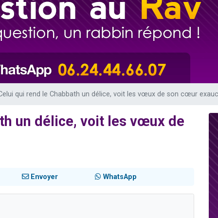
49 places pour étudier en groupe sur Zoom
viennent de nous rejoindre sur WhatsApp
viennent de nous rejoindre sur WhatsApp
les musiques dans Torah-Box Music
viennent de nous rejoindre sur WhatsApp
Celui qui rend le Chabbath un délice, voit les vœux de son cœur exau
th un délice, voit les vœux de
Envoyer
WhatsApp