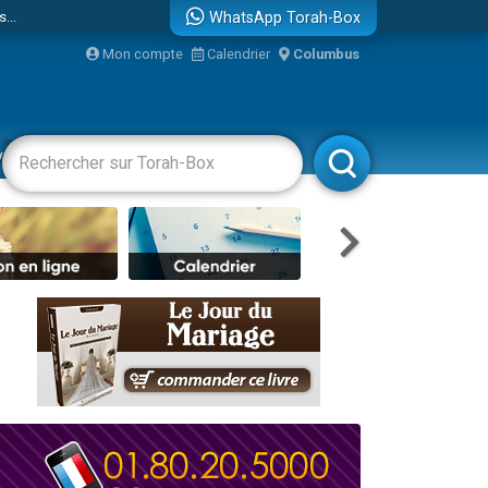
...
WhatsApp Torah-Box
Mon compte
Calendrier
Columbus
vertissements
Livres
Rabbanim
bre