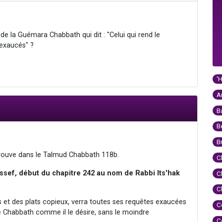
de la Guémara Chabbath qui dit : "Celui qui rend le
 exaucés" ?
'
A
B
B
B
rouve dans le Talmud Chabbath 118b.
C
ssef, début du chapitre 242 au nom de Rabbi Its'hak
C
C
et des plats copieux, verra toutes ses requêtes exaucées
C
 le Chabbath comme il le désire, sans le moindre
C