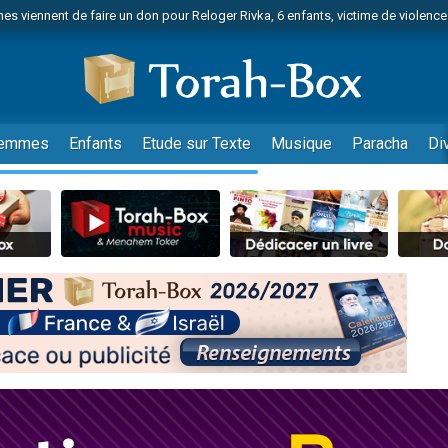
es viennent de faire un don pour Reloger Rivka, 6 enfants, victime de violences
es viennent de faire un don pour 1 Journée de Vacances Pour les Enfants
 viennent de demander une bénédiction
viennent de nous rejoindre sur WhatsApp
49 places pour étudier en groupe sur Zoom
emmes
Enfants
Etude sur Texte
Musique
Paracha
Di
nes viennent de faire un don pour Diane, 80 ans, dans un appartement insalu
 donner son Maasser
viennent de nous rejoindre sur WhatsApp
viennent de nous rejoindre sur WhatsApp
es viennent de faire un don pour 5 jours de vacances aux Orphelins
de donner son Maasser
viennent de nous rejoindre sur WhatsApp
 viennent de demander une bénédiction
lles musiques dans Torah-Box Music
nnes viennent de faire un don pour Sauvez la jambe de Yohan