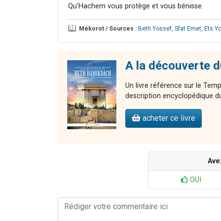
Qu’Hachem vous protège et vous bénisse.
Mékorot / Sources :
Beth Yossef
,
Sfat Emet
,
Ets Y
A la découverte 
Un livre référence sur le Temp
description encyclopédique du
acheter ce livre
Ave
OUI