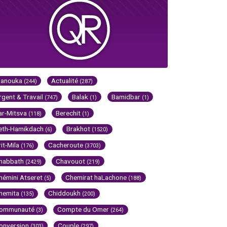
Hanouka
Actualité
(244)
(287)
rgent & Travail
Balak
Bamidbar
(747)
(1)
(1)
ar-Mitsva
Berechit
(118)
(1)
eth-Hamikdach
Brakhot
(6)
(1520)
rit-Mila
Cacheroute
(176)
(3703)
habbath
Chavouot
(2429)
(219)
hémini Atseret
Chemirat haLachone
(5)
(188)
hemita
Chiddoukh
(135)
(200)
ommunauté
Compte du Omer
(3)
(264)
onversion
Couple
(303)
(297)