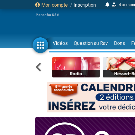
Mon compte
/
Inscription
4 personn
2 personn
Paracha Réé
17 personnes
4 personnes 
Il reste 
Vidéos
Question au Rav
Dons
F
23 person
Eva vient de
4 personnes 
3 personnes 
3 personn
Odaya vient 
2 personnes 
13 personnes
12 nouve
30 perso