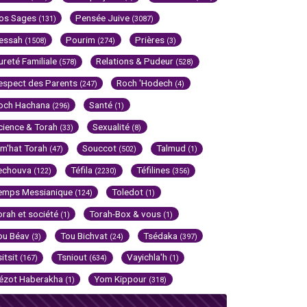
os Sages
Pensée Juive
(131)
(3087)
essah
Pourim
Prières
(1508)
(274)
(3)
ureté Familiale
Relations & Pudeur
(578)
(528)
espect des Parents
Roch 'Hodech
(247)
(4)
och Hachana
Santé
(296)
(1)
cience & Torah
Sexualité
(33)
(8)
im'hat Torah
Souccot
Talmud
(47)
(502)
(1)
echouva
Téfila
Téfilines
(122)
(2230)
(356)
emps Messianique
Toledot
(124)
(1)
orah et société
Torah-Box & vous
(1)
(1)
ou Béav
Tou Bichvat
Tsédaka
(3)
(24)
(397)
sitsit
Tsniout
Vayichla'h
(167)
(634)
(1)
ézot Haberakha
Yom Kippour
(1)
(318)