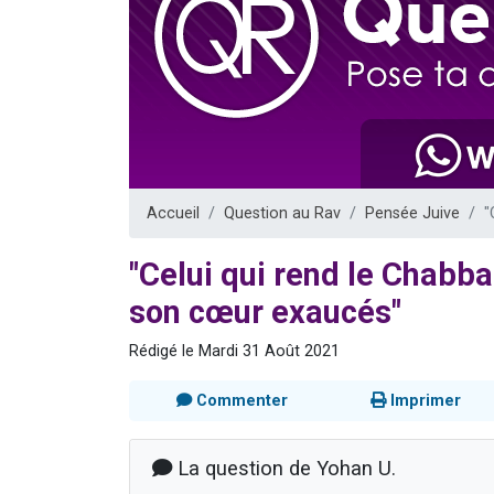
Il reste 
3 personnes 
2 personnes 
2 nouvel
6 personnes 
Accueil
Question au Rav
Pensée Juive
"
"Celui qui rend le Chabba
son cœur exaucés"
Rédigé le Mardi 31 Août 2021
Commenter
Imprimer
La question de Yohan U.