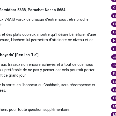
C
 Bamidbar 5638, Parachat Nasso 5654
E
aux VRAIS vœux de chacun d'entre nous : être proche
E
t.
E
t des plats copieux, montre qu'il désire bénéficier d'une
ure, Hachem lui permettra d'atteindre ce niveau et de
H
H
hoyada' [Ben Ich 'Haï]
J
ER aux travaux non encore achevés et à tout ce que nous
J
 / préférable de ne pas y penser car cela pourrait porter
K
nt ce grand jour.
L
de la sorte, en l'honneur du Chabbath, sera récompensé et
L
ées.
L
M
hem, pour toute question supplémentaire.
M