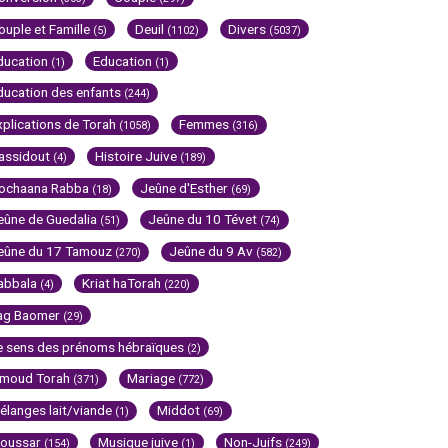
ouple et Famille
Deuil
Divers
(5)
(1102)
(5037)
ducation
Education
(1)
(1)
ducation des enfants
(244)
xplications de Torah
Femmes
(1058)
(316)
assidout
Histoire Juive
(4)
(189)
ochaana Rabba
Jeûne d'Esther
(18)
(69)
eûne de Guedalia
Jeûne du 10 Tévet
(51)
(74)
eûne du 17 Tamouz
Jeûne du 9 Av
(270)
(582)
abbala
Kriat haTorah
(4)
(220)
ag Baomer
(29)
e sens des prénoms hébraïques
(2)
imoud Torah
Mariage
(371)
(772)
élanges lait/viande
Middot
(1)
(69)
oussar
Musique juive
Non-Juifs
(154)
(1)
(249)