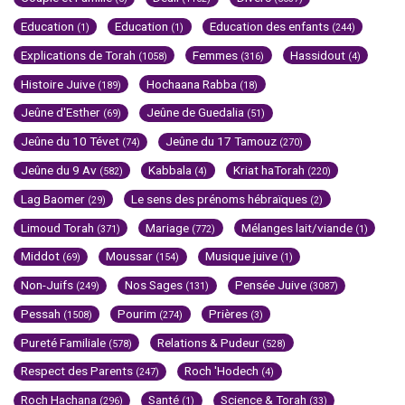
Education
Education
Education des enfants
(1)
(1)
(244)
Explications de Torah
Femmes
Hassidout
(1058)
(316)
(4)
Histoire Juive
Hochaana Rabba
(189)
(18)
Jeûne d'Esther
Jeûne de Guedalia
(69)
(51)
Jeûne du 10 Tévet
Jeûne du 17 Tamouz
(74)
(270)
Jeûne du 9 Av
Kabbala
Kriat haTorah
(582)
(4)
(220)
Lag Baomer
Le sens des prénoms hébraïques
(29)
(2)
Limoud Torah
Mariage
Mélanges lait/viande
(371)
(772)
(1)
Middot
Moussar
Musique juive
(69)
(154)
(1)
Non-Juifs
Nos Sages
Pensée Juive
(249)
(131)
(3087)
Pessah
Pourim
Prières
(1508)
(274)
(3)
Pureté Familiale
Relations & Pudeur
(578)
(528)
Respect des Parents
Roch 'Hodech
(247)
(4)
Roch Hachana
Santé
Science & Torah
(296)
(1)
(33)