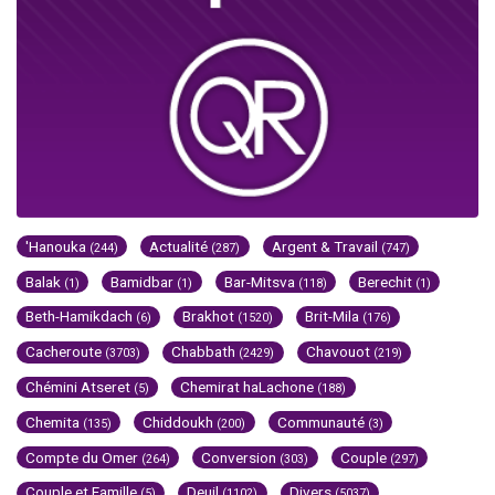
'Hanouka
Actualité
Argent & Travail
(244)
(287)
(747)
Balak
Bamidbar
Bar-Mitsva
Berechit
(1)
(1)
(118)
(1)
Beth-Hamikdach
Brakhot
Brit-Mila
(6)
(1520)
(176)
Cacheroute
Chabbath
Chavouot
(3703)
(2429)
(219)
Chémini Atseret
Chemirat haLachone
(5)
(188)
Chemita
Chiddoukh
Communauté
(135)
(200)
(3)
Compte du Omer
Conversion
Couple
(264)
(303)
(297)
Couple et Famille
Deuil
Divers
(5)
(1102)
(5037)