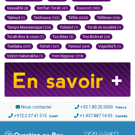
Sexualité
Sim'hat Torah
Souccot
(8)
(47)
(502)
Talmud
Techouva
Téfila
Téfilines
(1)
(122)
(2230)
(356)
Temps Messianique
Toledot
Torah et société
(124)
(1)
(1)
Torah-Box & vous
Tou Béav
Tou Bichvat
(1)
(3)
(24)
Tsédaka
Tsitsit
Tsniout
Vayichla'h
(397)
(167)
(634)
(1)
Vézot Haberakha
Yom Kippour
(1)
(318)
Nous contacter
+33.1.80.20.5000
France
+972.2.37.41.515
+1.437.887.14.93
Israël
Canada