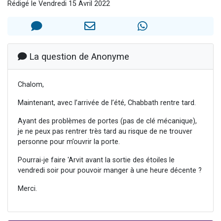
Rédigé le Vendredi 15 Avril 2022
Il reste 49 places pour étudier en groupe sur Zoom
Eva vient de donner son Maasser
4 personnes viennent de nous rejoindre sur WhatsApp
3 personnes viennent de nous rejoindre sur WhatsApp
La question de Anonyme
3 personnes viennent de faire un don pour Événements Torah-Box
Chalom,
Maintenant, avec l’arrivée de l’été, Chabbath rentre tard.
Ayant des problèmes de portes (pas de clé mécanique),
je ne peux pas rentrer très tard au risque de ne trouver
personne pour m’ouvrir la porte.
Pourrai-je faire 'Arvit avant la sortie des étoiles le
vendredi soir pour pouvoir manger à une heure décente ?
Merci.