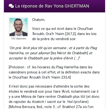
La réponse de Rav Yona GHERTMAN
Chalom,
Voici ce qui est écrit dans le Choul'han
'Aroukh, Ora'h 'Haïm [267,2], dans les lois
de la prière du vendredi soir :
142 réponses
"On prie 'Arvit plus tôt qu'en semaine ; et à partir du Plag
Hamin'ha
, on
peut allumer
[les Nérot de Chabbath]
et
accepter le Chabbath par la prière d'Arvit (...)
".
[Précision : cf. les horaires du Plag Hamin'ha dans les
calendriers prévus à cet effet, et la définition exacte dans
le Choul'han 'Aroukh Ora'h 'Haïm 233,4]
Il n'est donc pas nécessaire d'attendre la sortie des
étoiles le vendredi soir pour faire 'Arvit, notamment car il
y a une Mitsva de faire rentrer Chabbath plus tôt (et donc
de rajouter du
Kodech
/ sacré sur le
'Hol
/profane)
[Michna Beroura, Ibid., note 3 ; cf. Brakhot 27a où l'on