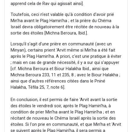
apprend cela de Rav qui agissait ainsi].
Toutefois, ceci n'est valable qu'à condition d'avoir prié
Min'ha avant le Plag Hamin'ha ; et la prière du Chéma
Israël devra obligatoirement être récitée de nouveau à la
sortie des étoiles [Michna Beroura, Ibid.].
Lorsqu'il s'agit d'une prière en communauté (avec un
Minyan), certains prient 'Arvit même si Min'ha a été fait
après le Plag Hamin'ha. A priori, c'est une pratique à éviter
; mais en cas de grande nécessité, il y a sur qui s'appuyer
[cf. Michna Beroura et Biour Halakha Ibid., ainsi que
Michna Beroura 233, 11 et 235, 8 ; avec le Biour Halakha ;
ainsi que d'autres références citées dans le Pniné
Halakha, Téfila 25, 7, note 6].
En conclusion, il est permis de faire 'Arvit avant la sortie
des étoiles le vendredi soir, après le Plag Hamin'ha, à
condition de prier Min'ha avant le Plag Hamin'ha ; et en
récitant de nouveau le Chéma Israël après la sortie des
étoiles. Si l'on prie en communauté, et que Min'ha et 'Arvit
se suivent après le Plag Hamin'ha, il sera permis a