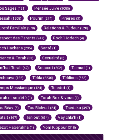
os Sages
Pensée Juive
(131)
(3085)
essah
Pourim
Prières
(1508)
(274)
(3)
ureté Familiale
Relations & Pudeur
(578)
(528)
espect des Parents
Roch 'Hodech
(247)
(4)
och Hachana
Santé
(295)
(1)
cience & Torah
Sexualité
(33)
(8)
im'hat Torah
Souccot
Talmud
(47)
(502)
(1)
echouva
Téfila
Téfilines
(122)
(2230)
(356)
emps Messianique
Toledot
(124)
(1)
orah et société
Torah-Box & vous
(1)
(1)
ou Béav
Tou Bichvat
Tsédaka
(3)
(24)
(397)
sitsit
Tsniout
Vayichla'h
(167)
(634)
(1)
ézot Haberakha
Yom Kippour
(1)
(318)