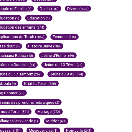
ouple et Famille
Deuil
Divers
(5)
(1102)
(5037)
ducation
Education
(1)
(1)
ducation des enfants
(244)
xplications de Torah
Femmes
(1057)
(316)
assidout
Histoire Juive
(4)
(189)
ochaana Rabba
Jeûne d'Esther
(18)
(69)
eûne de Guedalia
Jeûne du 10 Tévet
(51)
(74)
eûne du 17 Tamouz
Jeûne du 9 Av
(269)
(574)
abbala
Kriat haTorah
(4)
(220)
ag Baomer
(29)
e sens des prénoms hébraïques
(2)
imoud Torah
Mariage
(371)
(772)
élanges lait/viande
Middot
(1)
(69)
oussar
Musique juive
Non-Juifs
(154)
(1)
(248)