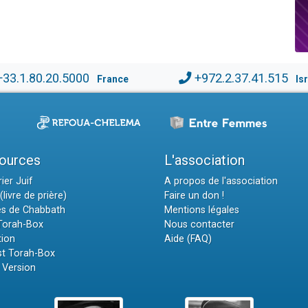
+33.1.80.20.5000
+972.2.37.41.515
France
Is
ources
L'association
ier Juif
A propos de l'association
(livre de prière)
Faire un don !
es de Chabbath
Mentions légales
 Torah-Box
Nous contacter
tion
Aide (FAQ)
t Torah-Box
 Version