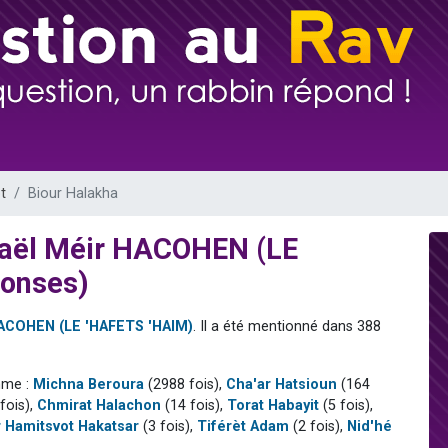
de donner son Maasser
49 places pour étudier en groupe sur Zoom
ent de donner son Maasser
es viennent de faire un don pour 5 enfants déjà orphelins risquent de perdre
viennent de nous rejoindre sur WhatsApp
t
Biour Halakha
sraël Méir HACOHEN (LE
ponses)
HACOHEN (LE 'HAFETS 'HAIM)
. Il a été mentionné dans 388
mme :
Michna Beroura
(2988 fois),
Cha'ar Hatsioun
(164
fois),
Chmirat Halachon
(14 fois),
Torat Habayit
(5 fois),
 Hamitsvot Hakatsar
(3 fois),
Tiférèt Adam
(2 fois),
Nid'hé