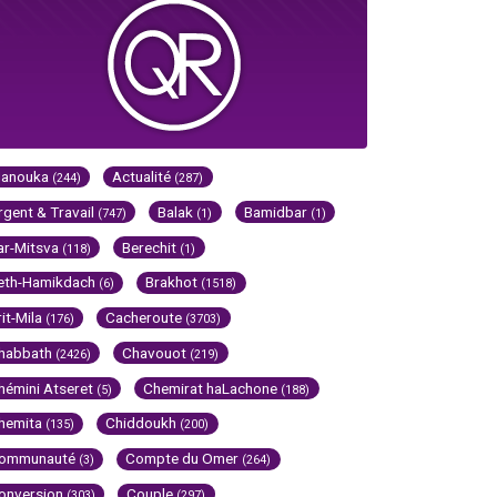
Hanouka
Actualité
(244)
(287)
rgent & Travail
Balak
Bamidbar
(747)
(1)
(1)
ar-Mitsva
Berechit
(118)
(1)
eth-Hamikdach
Brakhot
(6)
(1518)
rit-Mila
Cacheroute
(176)
(3703)
habbath
Chavouot
(2426)
(219)
hémini Atseret
Chemirat haLachone
(5)
(188)
hemita
Chiddoukh
(135)
(200)
ommunauté
Compte du Omer
(3)
(264)
onversion
Couple
(303)
(297)