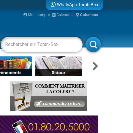
WhatsApp Torah-Box
Mon compte
Calendrier
Columbus
re
vertissements
Livres
Rabbanim
travers le temps