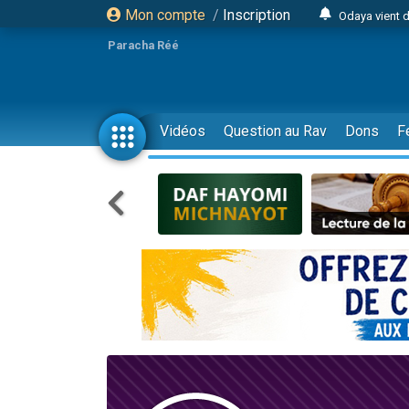
Mon compte
/
Inscription
Odaya vient 
3 personn
Paracha Réé
3 personn
2 personnes 
13 personnes
Vidéos
Question au Rav
Dons
F
12 nouve
30 perso
Il reste 
3 personnes 
2 personnes 
3 personnes 
2 nouvel
8 personn
Nouvelle émis
61 personnes