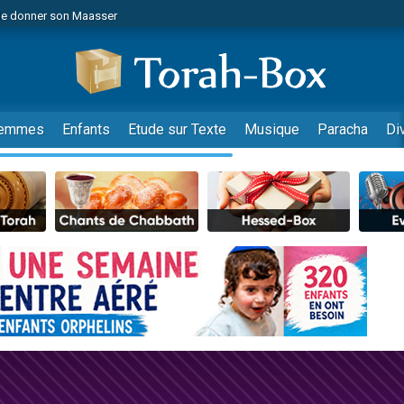
de donner son Maasser
es viennent de faire un don pour 5 jours de vacances aux Orphelins
es viennent de faire un don pour Diane, 80 ans, dans un appartement insalub
viennent de nous rejoindre sur WhatsApp
 viennent de demander une bénédiction
emmes
Enfants
Etude sur Texte
Musique
Paracha
Di
lles musiques dans Torah-Box Music
nnes viennent de faire un don pour Sauvez la jambe de Yohan
49 places pour étudier en groupe sur Zoom
viennent de nous rejoindre sur WhatsApp
viennent de nous rejoindre sur WhatsApp
viennent de nous rejoindre sur WhatsApp
les musiques dans Torah-Box Music
es viennent de faire un don pour Tsédaka : pauvres d'Israel
sion radio : Visions de grandeur n°104 : Le Chabbath et le Birkat Hamazone à 
 viennent de demander une bénédiction