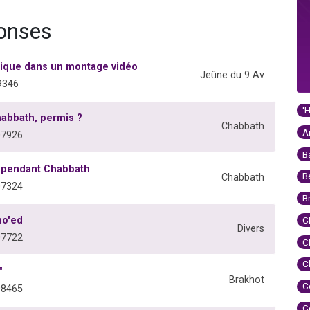
ponses
sique dans un montage vidéo
Jeûne du 9 Av
9346
'
abbath, permis ?
Chabbath
A
07926
B
e pendant Chabbath
B
Chabbath
07324
B
mo'ed
C
Divers
07722
C
C
"
Brakhot
C
08465
C