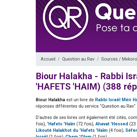
Ariel vient 
Il reste 
Nathaniel vi
6 personn
3 personnes 
Accueil
Question au Rav
Sources / Mekoro
Biour Halakha - Rabbi I
'HAFETS 'HAIM) (388 ré
Biour Halakha
est un livre de
Rabbi Israël Méir 
réponses différentes du service "Question au Rav".
D'autres de ses livres ont également été cités, co
fois),
'Hafets 'Haïm
(72 fois),
Ahavat 'Hessed
(23 
Likouté Halakhot du 'Hafets 'Haïm
(4 fois),
Séfer
Israël
(1 fois),
Chem 'Olam
(1 fois).