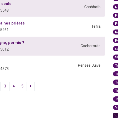
h seule
N
Chabbath
05548
P
taines prières
P
Téfila
05261
R
R
gne, permis ?
Cacheroute
S
05012
S
Pensée Juive
T
04378
T
T
3
4
5
T
T
V