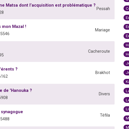
ne Matsa dont l’acquisition est problématique ?
C
Pessah
28
E
as mon Mazal !
E
Mariage
05546
E
H
Cacheroute
H
95
J
férents ?
J
Brakhot
6162
K
re de 'Hanouka ?
L
Divers
5908
L
L
la synagogue
Téfila
M
05488
M