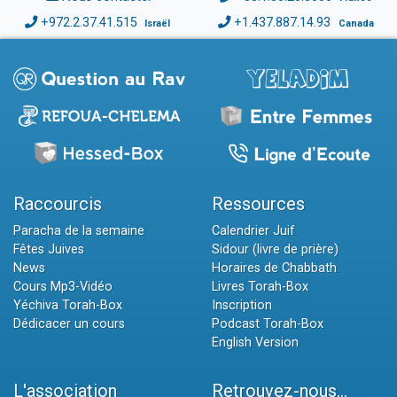
+972.2.37.41.515
+1.437.887.14.93
Israël
Canada
Raccourcis
Ressources
Paracha de la semaine
Calendrier Juif
Fêtes Juives
Sidour (livre de prière)
News
Horaires de Chabbath
Cours Mp3-Vidéo
Livres Torah-Box
Yéchiva Torah-Box
Inscription
Dédicacer un cours
Podcast Torah-Box
English Version
L'association
Retrouvez-nous...