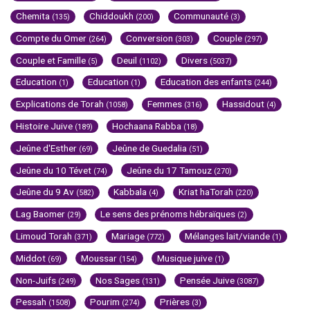
Chemita
Chiddoukh
Communauté
(135)
(200)
(3)
Compte du Omer
Conversion
Couple
(264)
(303)
(297)
Couple et Famille
Deuil
Divers
(5)
(1102)
(5037)
Education
Education
Education des enfants
(1)
(1)
(244)
Explications de Torah
Femmes
Hassidout
(1058)
(316)
(4)
Histoire Juive
Hochaana Rabba
(189)
(18)
Jeûne d'Esther
Jeûne de Guedalia
(69)
(51)
Jeûne du 10 Tévet
Jeûne du 17 Tamouz
(74)
(270)
Jeûne du 9 Av
Kabbala
Kriat haTorah
(582)
(4)
(220)
Lag Baomer
Le sens des prénoms hébraïques
(29)
(2)
Limoud Torah
Mariage
Mélanges lait/viande
(371)
(772)
(1)
Middot
Moussar
Musique juive
(69)
(154)
(1)
Non-Juifs
Nos Sages
Pensée Juive
(249)
(131)
(3087)
Pessah
Pourim
Prières
(1508)
(274)
(3)