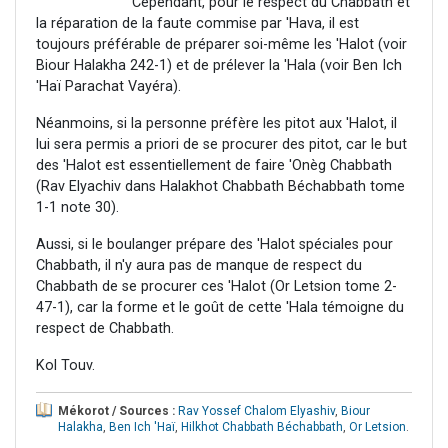
Cependant, pour le respect du Chabbath et
la réparation de la faute commise par 'Hava, il est
toujours préférable de préparer soi-même les 'Halot (voir
Biour Halakha 242-1) et de prélever la 'Hala (voir Ben Ich
'Haï Parachat Vayéra).
Néanmoins, si la personne préfère les pitot aux 'Halot, il
lui sera permis a priori de se procurer des pitot, car le but
des 'Halot est essentiellement de faire 'Onèg Chabbath
(Rav Elyachiv dans Halakhot Chabbath Béchabbath tome
1-1 note 30).
Aussi, si le boulanger prépare des 'Halot spéciales pour
Chabbath, il n'y aura pas de manque de respect du
Chabbath de se procurer ces 'Halot (Or Letsion tome 2-
47-1), car la forme et le goût de cette 'Hala témoigne du
respect de Chabbath.
Kol Touv.
Mékorot / Sources :
Rav Yossef Chalom Elyashiv
,
Biour
Halakha
,
Ben Ich 'Haï
,
Hilkhot Chabbath Béchabbath
,
Or Letsion
.