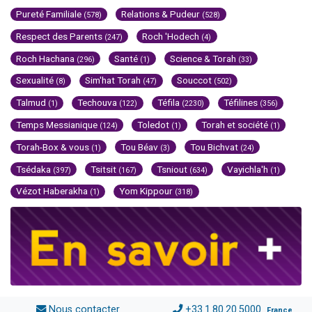
Pureté Familiale
Relations & Pudeur
(578)
(528)
Respect des Parents
Roch 'Hodech
(247)
(4)
Roch Hachana
Santé
Science & Torah
(296)
(1)
(33)
Sexualité
Sim'hat Torah
Souccot
(8)
(47)
(502)
Talmud
Techouva
Téfila
Téfilines
(1)
(122)
(2230)
(356)
Temps Messianique
Toledot
Torah et société
(124)
(1)
(1)
Torah-Box & vous
Tou Béav
Tou Bichvat
(1)
(3)
(24)
Tsédaka
Tsitsit
Tsniout
Vayichla'h
(397)
(167)
(634)
(1)
Vézot Haberakha
Yom Kippour
(1)
(318)
Nous contacter
+33.1.80.20.5000
France