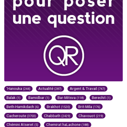
'Hanouka
Actualité
Argent & Travail
(244)
(287)
(747)
Balak
Bamidbar
Bar-Mitsva
Berechit
(1)
(1)
(118)
(1)
Beth-Hamikdach
Brakhot
Brit-Mila
(6)
(1520)
(176)
Cacheroute
Chabbath
Chavouot
(3703)
(2429)
(219)
Chémini Atseret
Chemirat haLachone
(5)
(188)