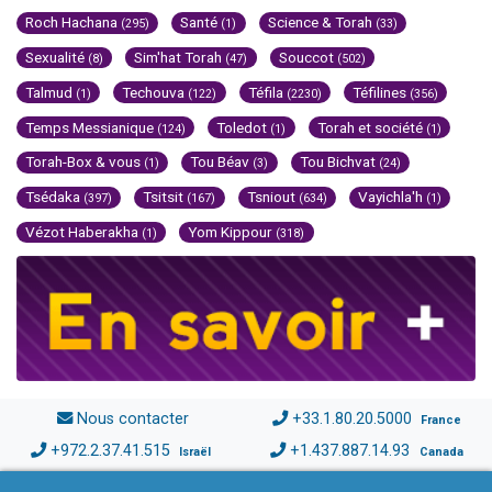
Roch Hachana
Santé
Science & Torah
(295)
(1)
(33)
Sexualité
Sim'hat Torah
Souccot
(8)
(47)
(502)
Talmud
Techouva
Téfila
Téfilines
(1)
(122)
(2230)
(356)
Temps Messianique
Toledot
Torah et société
(124)
(1)
(1)
Torah-Box & vous
Tou Béav
Tou Bichvat
(1)
(3)
(24)
Tsédaka
Tsitsit
Tsniout
Vayichla'h
(397)
(167)
(634)
(1)
Vézot Haberakha
Yom Kippour
(1)
(318)
Nous contacter
+33.1.80.20.5000
France
+972.2.37.41.515
+1.437.887.14.93
Israël
Canada