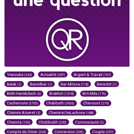
'Hanouka
Actualité
Argent & Travail
(244)
(287)
(747)
Balak
Bamidbar
Bar-Mitsva
Berechit
(1)
(1)
(118)
(1)
Beth-Hamikdach
Brakhot
Brit-Mila
(6)
(1518)
(176)
Cacheroute
Chabbath
Chavouot
(3703)
(2426)
(219)
Chémini Atseret
Chemirat haLachone
(5)
(188)
Chemita
Chiddoukh
Communauté
(135)
(200)
(3)
Compte du Omer
Conversion
Couple
(264)
(303)
(297)