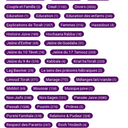
Couple et Famille
Deuil
Divers
(5)
(1102)
(5036)
Education
Education
Education des enfants
(1)
(1)
(244)
Explications de Torah
Femmes
Hassidout
(1057)
(316)
(4)
Histoire Juive
Hochaana Rabba
(189)
(18)
Jeûne d'Esther
Jeûne de Guedalia
(69)
(51)
Jeûne du 10 Tévet
Jeûne du 17 Tamouz
(74)
(269)
Jeûne du 9 Av
Kabbala
Kriat haTorah
(574)
(4)
(220)
Lag Baomer
Le sens des prénoms hébraïques
(29)
(2)
Limoud Torah
Mariage
Mélanges lait/viande
(371)
(772)
(1)
Middot
Moussar
Musique juive
(69)
(154)
(1)
Non-Juifs
Nos Sages
Pensée Juive
(248)
(131)
(3085)
Pessah
Pourim
Prières
(1508)
(274)
(3)
Pureté Familiale
Relations & Pudeur
(578)
(528)
Respect des Parents
Roch 'Hodech
(247)
(4)