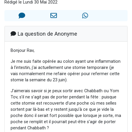
Rédigé le Lundi 30 Mai 2022
6 personnes viennent de faire un don pour 5 enfants déjà orphelins risquent de perdre leur maman
2 personnes viennent de faire un don pour Reloger Rivka, 6 enfants, victime de violences...
10 personnes viennent de demander une bénédiction
Il reste 49 places pour étudier en groupe sur Zoom
La question de Anonyme
2 personnes viennent de nous rejoindre sur WhatsApp
Bonjour Rav,
Je me suis faite opérée au colon ayant une inflammation
à l’intestin, j’ai actuellement une stomie temporaire (je
vais normalement me refaire opérer pour refermer cette
stomie la semaine du 23 juin).
J’aimerais savoir si je peux sortir avec Chabbath ou Yom
Tov, s’il ne s’agit pas de porter pendant la fête : puisque
cette stomie est recouverte d’une poche où mes selles
sortent par là-bas et y restent jusqu’à ce que je vide la
poche donc il serait fort possible que lorsque je sorte, ma
poche se remplit et il pourrait peut-être s’agir de porter
pendant Chabbath ?