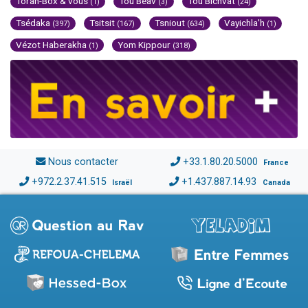
Torah-Box & vous
Tou Béav
Tou Bichvat
(1)
(3)
(24)
Tsédaka
Tsitsit
Tsniout
Vayichla'h
(397)
(167)
(634)
(1)
Vézot Haberakha
Yom Kippour
(1)
(318)
Nous contacter
+33.1.80.20.5000
France
+972.2.37.41.515
+1.437.887.14.93
Israël
Canada