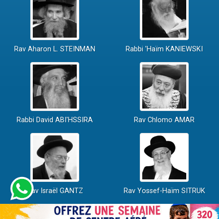
Rav Aharon L. STEINMAN
Rabbi 'Haïm KANIEWSKI
Rabbi David ABI'HSSIRA
Rav Chlomo AMAR
Rav Israël GANTZ
Rav Yossef-Haïm SITRUK