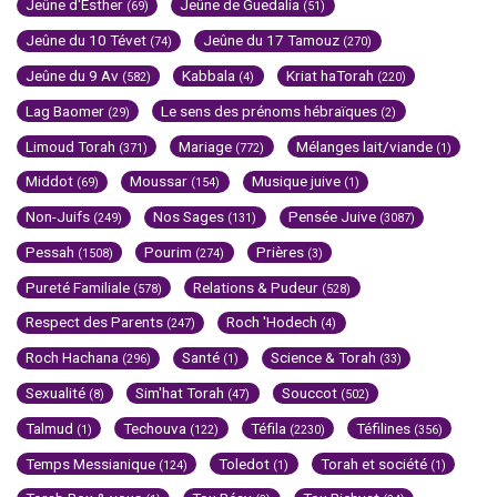
Jeûne d'Esther
Jeûne de Guedalia
(69)
(51)
Jeûne du 10 Tévet
Jeûne du 17 Tamouz
(74)
(270)
Jeûne du 9 Av
Kabbala
Kriat haTorah
(582)
(4)
(220)
Lag Baomer
Le sens des prénoms hébraïques
(29)
(2)
Limoud Torah
Mariage
Mélanges lait/viande
(371)
(772)
(1)
Middot
Moussar
Musique juive
(69)
(154)
(1)
Non-Juifs
Nos Sages
Pensée Juive
(249)
(131)
(3087)
Pessah
Pourim
Prières
(1508)
(274)
(3)
Pureté Familiale
Relations & Pudeur
(578)
(528)
Respect des Parents
Roch 'Hodech
(247)
(4)
Roch Hachana
Santé
Science & Torah
(296)
(1)
(33)
Sexualité
Sim'hat Torah
Souccot
(8)
(47)
(502)
Talmud
Techouva
Téfila
Téfilines
(1)
(122)
(2230)
(356)
Temps Messianique
Toledot
Torah et société
(124)
(1)
(1)