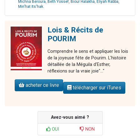
Michna Beroura
,
Beth Yossef
,
Biour Halakha
,
Eliyah Rabba
,
Min'hat Its'hak
.
Lois & Récits de
POURIM
Comprendre le sens et appliquer les lois
de la joyeuse fête de Pourim. L'histoire
détaillée de la Méguila d'Esther,
réflexions sur la vraie joie"..."
acheter ce livre
télécharger sur iTunes
Avez-vous aimé ?
OUI
NON