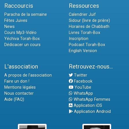
Raccourcis
Ressources
Paracha de la semaine
Calendrier Juif
Fêtes Juives
Sidour (livre de prière)
News
Horaires de Chabbath
Cours Mp3-Vidéo
Livres Torah-Box
Yéchiva Torah-Box
Inscription
Dédicacer un cours
Podcast Torah-Box
English Version
L'association
Retrouvez-nous...
A propos de l'association
Twitter
Faire un don !
Facebook
Mentions légales
YouTube
Nous contacter
WhatsApp
Aide (FAQ)
WhatsApp Femmes
Application iOS
Application Android