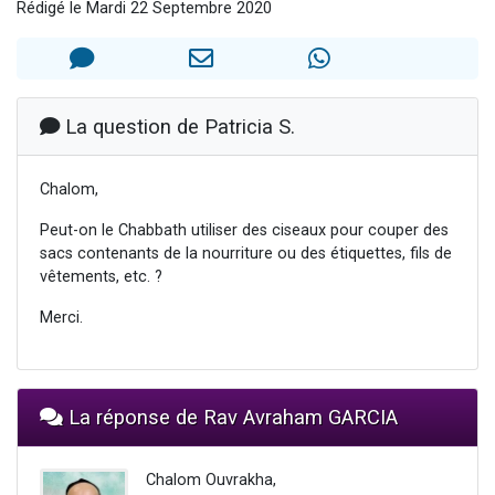
Rédigé le Mardi 22 Septembre 2020
3 personnes viennent de nous rejoindre sur WhatsApp
3 personnes viennent de faire un don pour 5 jours de vacances aux Orphelins
Odaya vient de donner son Maasser
13 personnes viennent de demander une bénédiction
La question de Patricia S.
3 personnes viennent de nous rejoindre sur WhatsApp
Chalom,
Peut-on le Chabbath utiliser des ciseaux pour couper des
sacs contenants de la nourriture ou des étiquettes, fils de
vêtements, etc. ?
Merci.
La réponse de Rav Avraham GARCIA
Chalom Ouvrakha,