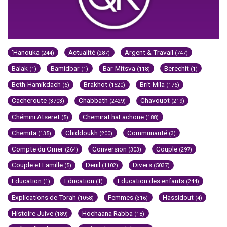
'Hanouka
Actualité
Argent & Travail
(244)
(287)
(747)
Balak
Bamidbar
Bar-Mitsva
Berechit
(1)
(1)
(118)
(1)
Beth-Hamikdach
Brakhot
Brit-Mila
(6)
(1520)
(176)
Cacheroute
Chabbath
Chavouot
(3703)
(2429)
(219)
Chémini Atseret
Chemirat haLachone
(5)
(188)
Chemita
Chiddoukh
Communauté
(135)
(200)
(3)
Compte du Omer
Conversion
Couple
(264)
(303)
(297)
Couple et Famille
Deuil
Divers
(5)
(1102)
(5037)
Education
Education
Education des enfants
(1)
(1)
(244)
Explications de Torah
Femmes
Hassidout
(1058)
(316)
(4)
Histoire Juive
Hochaana Rabba
(189)
(18)