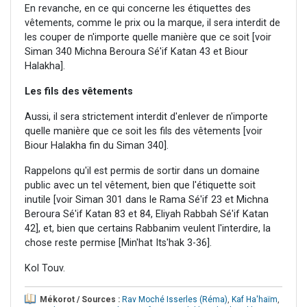
En revanche, en ce qui concerne les étiquettes des
vêtements, comme le prix ou la marque, il sera interdit de
les couper de n'importe quelle manière que ce soit [voir
Siman 340 Michna Beroura Sé'if Katan 43 et Biour
Halakha].
Les fils des vêtements
Aussi, il sera strictement interdit d'enlever de n'importe
quelle manière que ce soit les fils des vêtements [voir
Biour Halakha fin du Siman 340].
Rappelons qu'il est permis de sortir dans un domaine
public avec un tel vêtement, bien que l'étiquette soit
inutile [voir Siman 301 dans le Rama Sé'if 23 et Michna
Beroura Sé'if Katan 83 et 84, Eliyah Rabbah Sé'if Katan
42], et, bien que certains Rabbanim veulent l'interdire, la
chose reste permise [Min'hat Its'hak 3-36].
Kol Touv.
Mékorot / Sources :
Rav Moché Isserles (Réma)
,
Kaf Ha'haïm
,