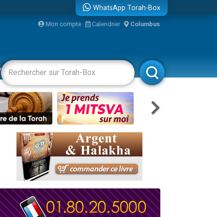
WhatsApp Torah-Box
...
Mon compte
Calendrier
Columbus
vertissements
Livres
Rabbanim
bre