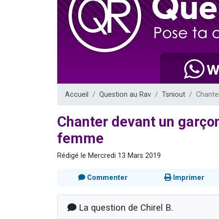
Il reste 
12 nouve
3 personnes 
2 personnes 
2 personnes 
Accueil
Question au Rav
Tsniout
Chante
Chanter devant un garço
femme
Rédigé le Mercredi 13 Mars 2019
Commenter
Imprimer
La question de Chirel B.