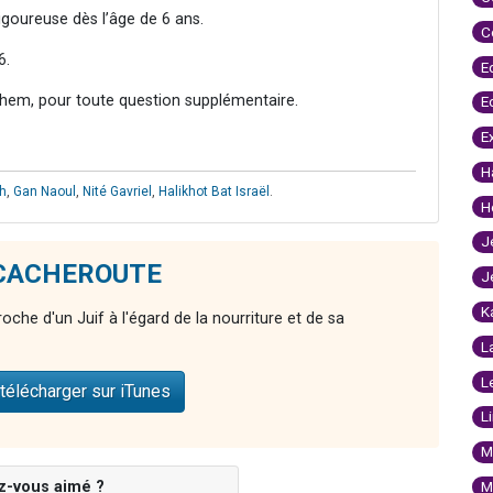
igoureuse dès l’âge de 6 ans.
C
6.
E
hem, pour toute question supplémentaire.
E
E
H
h
,
Gan Naoul
,
Nité Gavriel
,
Halikhot Bat Israël
.
H
J
e CACHEROUTE
J
K
proche d'un Juif à l'égard de la nourriture et de sa
L
L
télécharger sur iTunes
L
M
z-vous aimé ?
M