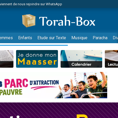
viennent de nous rejoindre sur WhatsApp
es viennent de faire un don pour Reloger Rivka, 6 enfants, victime de violences
es viennent de faire un don pour 1 Journée de Vacances Pour les Enfants
 viennent de demander une bénédiction
viennent de nous rejoindre sur WhatsApp
emmes
Enfants
Etude sur Texte
Musique
Paracha
Di
49 places pour étudier en groupe sur Zoom
nes viennent de faire un don pour Diane, 80 ans, dans un appartement insalu
 donner son Maasser
viennent de nous rejoindre sur WhatsApp
viennent de nous rejoindre sur WhatsApp
es viennent de faire un don pour 5 jours de vacances aux Orphelins
de donner son Maasser
 viennent de demander une bénédiction
viennent de nous rejoindre sur WhatsApp
nnes viennent de faire un don pour Sauvez la jambe de Yohan