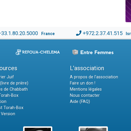
+33.1.80.20.5000
+972.2.37.41.515
France
Is
ources
L'association
ier Juif
A propos de l'association
(livre de prière)
Faire un don !
es de Chabbath
Mentions légales
 Torah-Box
Nous contacter
tion
Aide (FAQ)
t Torah-Box
 Version