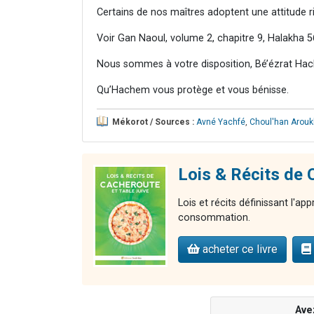
Certains de nos maîtres adoptent une attitude r
Voir Gan Naoul, volume 2, chapitre 9, Halakha 5
Nous sommes à votre disposition, Bé’ézrat Hac
Qu’Hachem vous protège et vous bénisse.
Mékorot / Sources :
Avné Yachfé
,
Choul'han Arouk
Lois & Récits d
Lois et récits définissant l'ap
consommation.
acheter ce livre
Ave