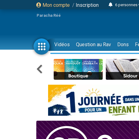
Mon compte
/
Inscription
6 personnes 
4 personn
Paracha Réé
2 personn
17 personnes
4 personnes 
Vidéos
Question au Rav
Dons
F
Il reste 
23 person
Eva vient de
4 personnes 
3 personnes 
3 personn
Odaya vient 
13 personnes
2 personnes 
30 perso