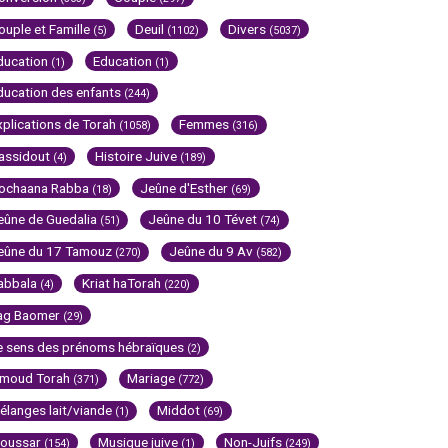
ouple et Famille
Deuil
Divers
(5)
(1102)
(5037)
ducation
Education
(1)
(1)
ducation des enfants
(244)
xplications de Torah
Femmes
(1058)
(316)
assidout
Histoire Juive
(4)
(189)
ochaana Rabba
Jeûne d'Esther
(18)
(69)
eûne de Guedalia
Jeûne du 10 Tévet
(51)
(74)
eûne du 17 Tamouz
Jeûne du 9 Av
(270)
(582)
abbala
Kriat haTorah
(4)
(220)
ag Baomer
(29)
e sens des prénoms hébraïques
(2)
imoud Torah
Mariage
(371)
(772)
élanges lait/viande
Middot
(1)
(69)
oussar
Musique juive
Non-Juifs
(154)
(1)
(249)