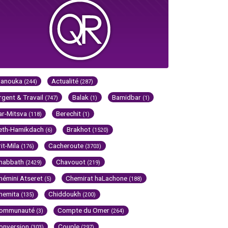
Hanouka
Actualité
(244)
(287)
rgent & Travail
Balak
Bamidbar
(747)
(1)
(1)
ar-Mitsva
Berechit
(118)
(1)
eth-Hamikdach
Brakhot
(6)
(1520)
rit-Mila
Cacheroute
(176)
(3703)
habbath
Chavouot
(2429)
(219)
hémini Atseret
Chemirat haLachone
(5)
(188)
hemita
Chiddoukh
(135)
(200)
ommunauté
Compte du Omer
(3)
(264)
onversion
Couple
(303)
(297)