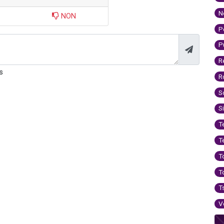
N
NON
P
P
R
s
R
S
S
T
T
T
T
T
V