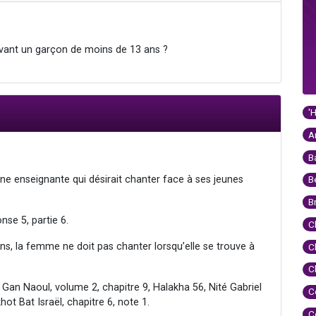
evant un garçon de moins de 13 ans ?
'
A
B
ne enseignante qui désirait chanter face à ses jeunes
B
B
se 5, partie 6.
C
s, la femme ne doit pas chanter lorsqu’elle se trouve à
C
C
 Gan Naoul, volume 2, chapitre 9, Halakha 56, Nité Gabriel
C
hot Bat Israël, chapitre 6, note 1.
C