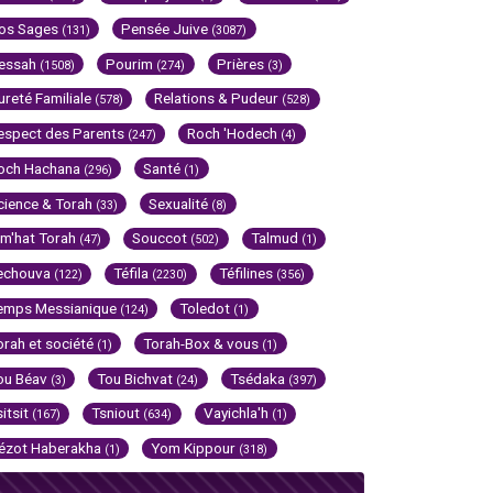
os Sages
Pensée Juive
(131)
(3087)
essah
Pourim
Prières
(1508)
(274)
(3)
ureté Familiale
Relations & Pudeur
(578)
(528)
espect des Parents
Roch 'Hodech
(247)
(4)
och Hachana
Santé
(296)
(1)
cience & Torah
Sexualité
(33)
(8)
im'hat Torah
Souccot
Talmud
(47)
(502)
(1)
echouva
Téfila
Téfilines
(122)
(2230)
(356)
emps Messianique
Toledot
(124)
(1)
orah et société
Torah-Box & vous
(1)
(1)
ou Béav
Tou Bichvat
Tsédaka
(3)
(24)
(397)
sitsit
Tsniout
Vayichla'h
(167)
(634)
(1)
ézot Haberakha
Yom Kippour
(1)
(318)