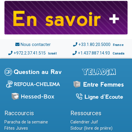
Nous contacter
+33.1.80.20.5000
France
+972.2.37.41.515
+1.437.887.14.93
Israël
Canada
Raccourcis
Ressources
Paracha de la semaine
Calendrier Juif
Fêtes Juives
Sidour (livre de prière)