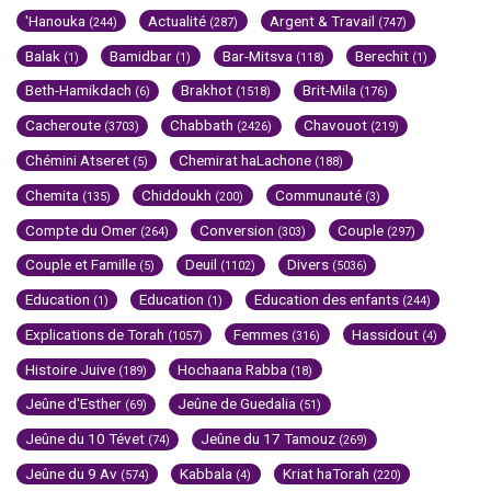
'Hanouka
Actualité
Argent & Travail
(244)
(287)
(747)
Balak
Bamidbar
Bar-Mitsva
Berechit
(1)
(1)
(118)
(1)
Beth-Hamikdach
Brakhot
Brit-Mila
(6)
(1518)
(176)
Cacheroute
Chabbath
Chavouot
(3703)
(2426)
(219)
Chémini Atseret
Chemirat haLachone
(5)
(188)
Chemita
Chiddoukh
Communauté
(135)
(200)
(3)
Compte du Omer
Conversion
Couple
(264)
(303)
(297)
Couple et Famille
Deuil
Divers
(5)
(1102)
(5036)
Education
Education
Education des enfants
(1)
(1)
(244)
Explications de Torah
Femmes
Hassidout
(1057)
(316)
(4)
Histoire Juive
Hochaana Rabba
(189)
(18)
Jeûne d'Esther
Jeûne de Guedalia
(69)
(51)
Jeûne du 10 Tévet
Jeûne du 17 Tamouz
(74)
(269)
Jeûne du 9 Av
Kabbala
Kriat haTorah
(574)
(4)
(220)