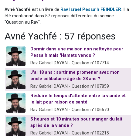
6 personnes viennent de faire un don pour 5 enfants déjà orphelins risquent de perdre leur maman
Avné Yachfé
est un livre de
Rav Israël Pessa’h FEINDLER
. Il a
2 personnes viennent de faire un don pour Reloger Rivka, 6 enfants, victime de violences...
été mentionné dans 57 réponses différentes du service
"Question au Rav".
10 personnes viennent de demander une bénédiction
Il reste 49 places pour étudier en groupe sur Zoom
Avné Yachfé : 57 réponses
3 personnes viennent de faire un don pour Diane, 80 ans, dans un appartement insalubre
Dormir dans une maison non nettoyée pour
Pessa'h mais 'Hamets vendu ?
Rav Gabriel DAYAN - Question n°107714
J'ai 18 ans : sortir me promener avec mon
oncle célibataire âgé de 28 ans ?
Rav Gabriel DAYAN - Question n°107859
Réduire le temps d'attente entre la viande et
le lait pour raison de santé
Rav Gabriel DAYAN - Question n°106670
5 heures et 10 minutes pour manger du lait
après de la viande ?
Rav Gabriel DAYAN - Question n°102215