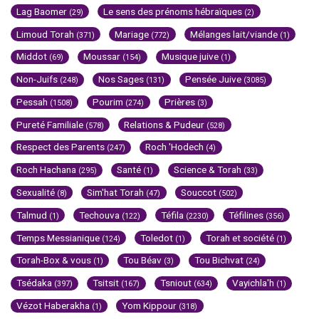
Lag Baomer
Le sens des prénoms hébraïques
(29)
(2)
Limoud Torah
Mariage
Mélanges lait/viande
(371)
(772)
(1)
Middot
Moussar
Musique juive
(69)
(154)
(1)
Non-Juifs
Nos Sages
Pensée Juive
(248)
(131)
(3085)
Pessah
Pourim
Prières
(1508)
(274)
(3)
Pureté Familiale
Relations & Pudeur
(578)
(528)
Respect des Parents
Roch 'Hodech
(247)
(4)
Roch Hachana
Santé
Science & Torah
(295)
(1)
(33)
Sexualité
Sim'hat Torah
Souccot
(8)
(47)
(502)
Talmud
Techouva
Téfila
Téfilines
(1)
(122)
(2230)
(356)
Temps Messianique
Toledot
Torah et société
(124)
(1)
(1)
Torah-Box & vous
Tou Béav
Tou Bichvat
(1)
(3)
(24)
Tsédaka
Tsitsit
Tsniout
Vayichla'h
(397)
(167)
(634)
(1)
Vézot Haberakha
Yom Kippour
(1)
(318)