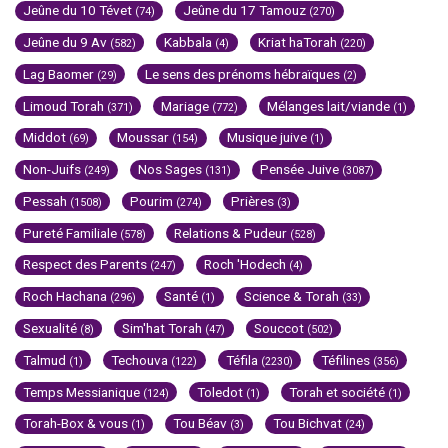
Jeûne du 10 Tévet
Jeûne du 17 Tamouz
(74)
(270)
Jeûne du 9 Av
Kabbala
Kriat haTorah
(582)
(4)
(220)
Lag Baomer
Le sens des prénoms hébraïques
(29)
(2)
Limoud Torah
Mariage
Mélanges lait/viande
(371)
(772)
(1)
Middot
Moussar
Musique juive
(69)
(154)
(1)
Non-Juifs
Nos Sages
Pensée Juive
(249)
(131)
(3087)
Pessah
Pourim
Prières
(1508)
(274)
(3)
Pureté Familiale
Relations & Pudeur
(578)
(528)
Respect des Parents
Roch 'Hodech
(247)
(4)
Roch Hachana
Santé
Science & Torah
(296)
(1)
(33)
Sexualité
Sim'hat Torah
Souccot
(8)
(47)
(502)
Talmud
Techouva
Téfila
Téfilines
(1)
(122)
(2230)
(356)
Temps Messianique
Toledot
Torah et société
(124)
(1)
(1)
Torah-Box & vous
Tou Béav
Tou Bichvat
(1)
(3)
(24)