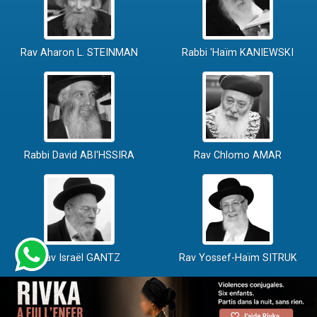
Rav Aharon L. STEINMAN
Rabbi 'Haïm KANIEWSKI
Rabbi David ABI'HSSIRA
Rav Chlomo AMAR
Rav Israël GANTZ
Rav Yossef-Haïm SITRUK