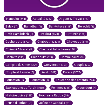
'Hanouka
Actualité
Argent & Travail
(244)
(287)
(747)
Balak
Bamidbar
Bar-Mitsva
Berechit
(1)
(1)
(118)
(1)
Beth-Hamikdach
Brakhot
Brit-Mila
(6)
(1520)
(176)
Cacheroute
Chabbath
Chavouot
(3703)
(2429)
(219)
Chémini Atseret
Chemirat haLachone
(5)
(188)
Chemita
Chiddoukh
Communauté
(135)
(200)
(3)
Compte du Omer
Conversion
Couple
(264)
(303)
(297)
Couple et Famille
Deuil
Divers
(5)
(1102)
(5037)
Education
Education
Education des enfants
(1)
(1)
(244)
Explications de Torah
Femmes
Hassidout
(1058)
(316)
(4)
Histoire Juive
Hochaana Rabba
(189)
(18)
Jeûne d'Esther
Jeûne de Guedalia
(69)
(51)