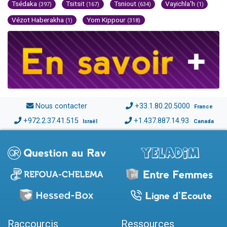
Tsédaka
Tsitsit
Tsniout
Vayichla'h
(397)
(167)
(634)
(1)
Vézot Haberakha
Yom Kippour
(1)
(318)
Nous contacter
+33.1.80.20.5000
France
+972.2.37.41.515
+1.437.887.14.93
Israël
Canada
Raccourcis
Ressources