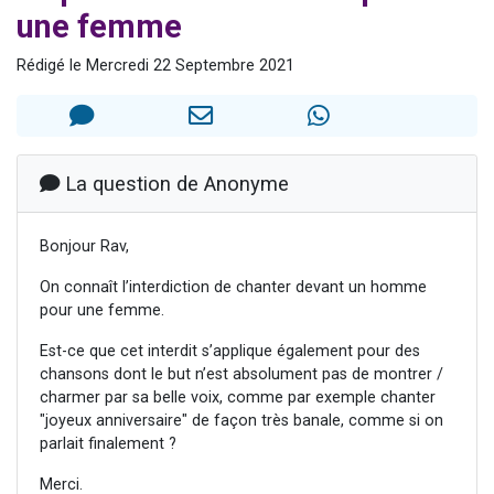
une femme
2 personnes viennent de faire un don pour 1 Journée de Vacances Pour les Enfants
17 personnes viennent de demander une bénédiction
Rédigé le Mercredi 22 Septembre 2021
4 personnes viennent de nous rejoindre sur WhatsApp
Il reste 49 places pour étudier en groupe sur Zoom
2 personnes viennent de nous rejoindre sur WhatsApp
La question de Anonyme
Bonjour Rav,
On connaît l’interdiction de chanter devant un homme
pour une femme.
Est-ce que cet interdit s’applique également pour des
chansons dont le but n’est absolument pas de montrer /
charmer par sa belle voix, comme par exemple chanter
"joyeux anniversaire" de façon très banale, comme si on
parlait finalement ?
Merci.