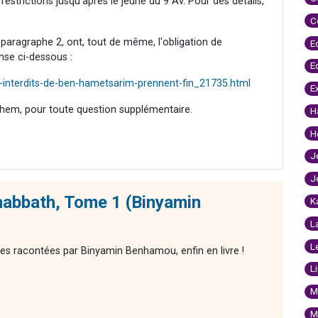
estrictions jusqu’après le jeûne du 9 Av. Pour des détails,
C
aragraphe 2, ont, tout de même, l'obligation de
E
onse ci-dessous :
E
-interdits-de-ben-hametsarim-prennent-fin_21735.html
E
hem, pour toute question supplémentaire.
H
H
J
J
habbath, Tome 1 (Binyamin
K
L
L
res racontées par Binyamin Benhamou, enfin en livre !
L
M
M