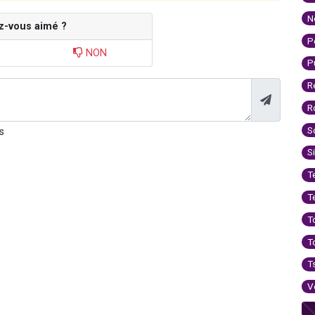
N
z-vous aimé ?
P
NON
P
R
R
S
s
S
T
T
T
T
T
V