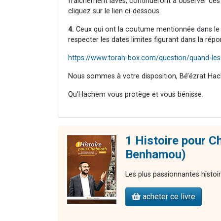
fraîchement lavés, continueront à observer ces r
cliquez sur le lien ci-dessous.
4.
Ceux qui ont la coutume mentionnée dans le p
respecter les dates limites figurant dans la rép
https://www.torah-box.com/question/quand-les
Nous sommes à votre disposition, Bé’ézrat Hac
Qu'Hachem vous protège et vous bénisse.
1 Histoire pour C
Benhamou)
Les plus passionnantes histoi
acheter ce livre