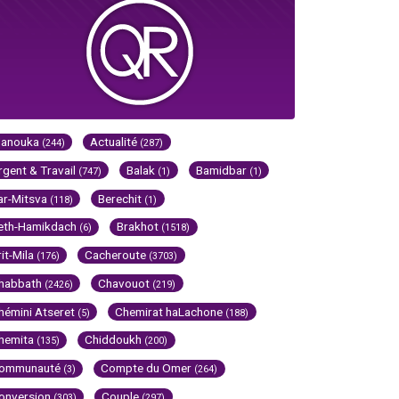
Hanouka
Actualité
(244)
(287)
rgent & Travail
Balak
Bamidbar
(747)
(1)
(1)
ar-Mitsva
Berechit
(118)
(1)
eth-Hamikdach
Brakhot
(6)
(1518)
rit-Mila
Cacheroute
(176)
(3703)
habbath
Chavouot
(2426)
(219)
hémini Atseret
Chemirat haLachone
(5)
(188)
hemita
Chiddoukh
(135)
(200)
ommunauté
Compte du Omer
(3)
(264)
onversion
Couple
(303)
(297)