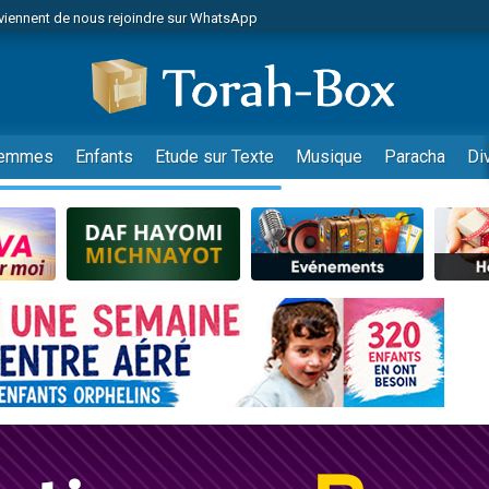
viennent de nous rejoindre sur WhatsApp
de donner son Maasser
es viennent de faire un don pour 5 jours de vacances aux Orphelins
es viennent de faire un don pour Diane, 80 ans, dans un appartement insalub
viennent de nous rejoindre sur WhatsApp
emmes
Enfants
Etude sur Texte
Musique
Paracha
Di
 viennent de demander une bénédiction
nnes viennent de faire un don pour Sauvez la jambe de Yohan
49 places pour étudier en groupe sur Zoom
lles musiques dans Torah-Box Music
viennent de nous rejoindre sur WhatsApp
viennent de nous rejoindre sur WhatsApp
les musiques dans Torah-Box Music
viennent de nous rejoindre sur WhatsApp
es viennent de faire un don pour Tsédaka : pauvres d'Israel
sion radio : Visions de grandeur n°104 : Le Chabbath et le Birkat Hamazone à 