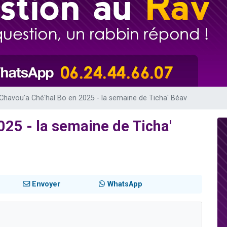
 viennent de demander une bénédiction
49 places pour étudier en groupe sur Zoom
de donner son Maasser
ent de donner son Maasser
viennent de nous rejoindre sur WhatsApp
Chavou'a Ché'hal Bo en 2025 - la semaine de Ticha' Béav
025 - la semaine de Ticha'
Envoyer
WhatsApp