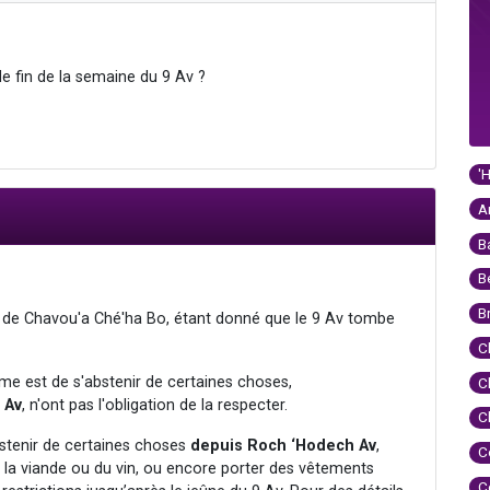
 fin de la semaine du 9 Av ?
'
A
B
B
B
as de Chavou'a Ché'ha Bo, étant donné que le 9 Av tombe
C
e est de s'abstenir de certaines choses,
C
 Av
, n'ont pas l'obligation de la respecter.
C
stenir de certaines choses
depuis Roch ‘Hodech Av
,
C
a viande ou du vin, ou encore porter des vêtements
C