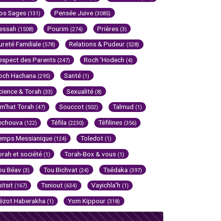
os Sages
Pensée Juive
(131)
(3085)
essah
Pourim
Prières
(1508)
(274)
(3)
ureté Familiale
Relations & Pudeur
(578)
(528)
espect des Parents
Roch 'Hodech
(247)
(4)
och Hachana
Santé
(295)
(1)
cience & Torah
Sexualité
(33)
(8)
im'hat Torah
Souccot
Talmud
(47)
(502)
(1)
echouva
Téfila
Téfilines
(122)
(2230)
(356)
emps Messianique
Toledot
(124)
(1)
orah et société
Torah-Box & vous
(1)
(1)
ou Béav
Tou Bichvat
Tsédaka
(3)
(24)
(397)
sitsit
Tsniout
Vayichla'h
(167)
(634)
(1)
ézot Haberakha
Yom Kippour
(1)
(318)