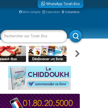
WhatsApp Torah-Box
Mon compte
Calendrier
Columbus
re
vertissements
Livres
Rabbanim
travers le temps