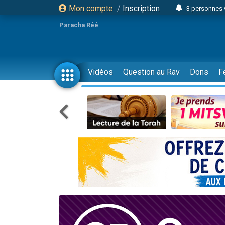
Mon compte
/
Inscription
3 personnes 
Odaya vient 
Paracha Réé
3 personn
3 personn
2 personnes 
Vidéos
Question au Rav
Dons
F
13 personnes
30 perso
Il reste 
12 nouve
3 personnes 
2 personnes 
2 nouvel
3 personnes 
8 personn
Nouvelle émis