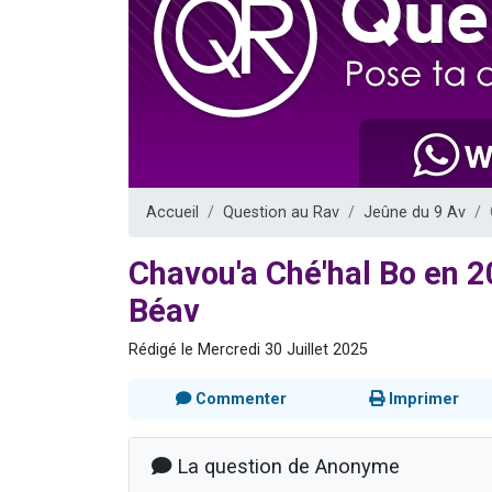
61 personnes
Il reste 
Ariel vient 
Nathaniel vi
4 personnes 
Accueil
Question au Rav
Jeûne du 9 Av
Chavou'a Ché'hal Bo en 2
Béav
Rédigé le Mercredi 30 Juillet 2025
Commenter
Imprimer
La question de Anonyme