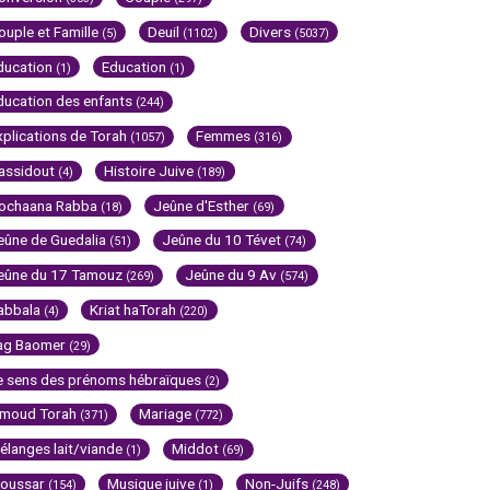
ouple et Famille
Deuil
Divers
(5)
(1102)
(5037)
ducation
Education
(1)
(1)
ducation des enfants
(244)
xplications de Torah
Femmes
(1057)
(316)
assidout
Histoire Juive
(4)
(189)
ochaana Rabba
Jeûne d'Esther
(18)
(69)
eûne de Guedalia
Jeûne du 10 Tévet
(51)
(74)
eûne du 17 Tamouz
Jeûne du 9 Av
(269)
(574)
abbala
Kriat haTorah
(4)
(220)
ag Baomer
(29)
e sens des prénoms hébraïques
(2)
imoud Torah
Mariage
(371)
(772)
élanges lait/viande
Middot
(1)
(69)
oussar
Musique juive
Non-Juifs
(154)
(1)
(248)