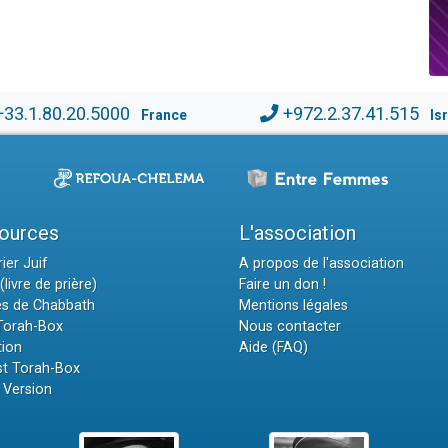
+33.1.80.20.5000
+972.2.37.41.515
France
Is
ources
L'association
ier Juif
A propos de l'association
(livre de prière)
Faire un don !
es de Chabbath
Mentions légales
 Torah-Box
Nous contacter
tion
Aide (FAQ)
t Torah-Box
 Version