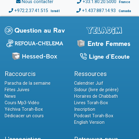
Nous contacter
+33.1.80.20.5000
France
+972.2.37.41.515
+1.437.887.14.93
Israël
Canada
Raccourcis
Ressources
Paracha de la semaine
Calendrier Juif
Fêtes Juives
Sidour (livre de prière)
News
Horaires de Chabbath
Cours Mp3-Vidéo
Livres Torah-Box
Yéchiva Torah-Box
Inscription
Dédicacer un cours
Podcast Torah-Box
English Version