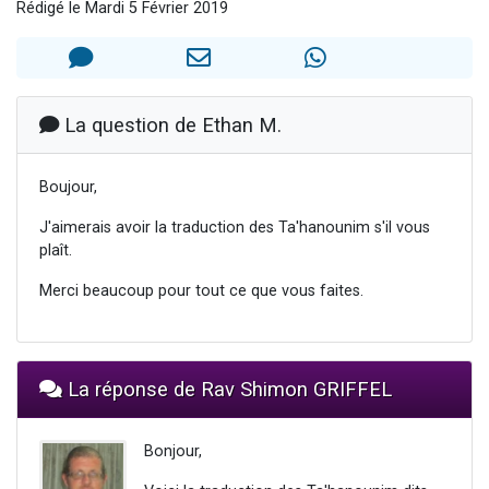
Rédigé le Mardi 5 Février 2019
13 personnes viennent de demander une bénédiction
30 personnes viennent de faire un don pour Sauvez la jambe de Yohan
Il reste 49 places pour étudier en groupe sur Zoom
12 nouvelles musiques dans Torah-Box Music
La question de Ethan M.
29 personnes viennent de demander une bénédiction
Boujour,
J'aimerais avoir la traduction des Ta'hanounim s'il vous
plaît.
Merci beaucoup pour tout ce que vous faites.
La réponse de Rav Shimon GRIFFEL
Bonjour,