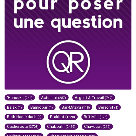
'Hanouka
Actualité
Argent & Travail
(244)
(287)
(747)
Balak
Bamidbar
Bar-Mitsva
Berechit
(1)
(1)
(118)
(1)
Beth-Hamikdach
Brakhot
Brit-Mila
(6)
(1520)
(176)
Cacheroute
Chabbath
Chavouot
(3703)
(2429)
(219)
Chémini Atseret
Chemirat haLachone