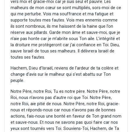
vers moi et gracie-moi car je suis seul et pauvre. Les
malheurs de mon cœur se sont multipliés, sors-moi de ce
qui me perturbe. Vois ma souffrance et ma fatigue et
supporte toutes mes fautes. Vois mes ennemis comme
ils sont nombreux, ils me haïssent de la haine que l’on
réserve aux pillards. Garde mon âme et sauve-moi, que je
n’aie pas honte car je m’abrite sous Ton aile. L’intégrité et
la droiture me protègeront car j’ai confiance en Toi. Dieu,
sauve Israël de tous ses malheurs. Il délivrera Israël de
toutes ses fautes.
Hachem, D.ieu d’Israël, reviens de l’ardeur de ta colère et
change d’avis sur le malheur qui s’est abattu sur Ton
peuple.
Notre Père, notre Roi, Tu es notre père. Notre Père, notre
Roi, nous n’avons pas d’autre roi que Toi. Notre Père,
notre Roi, aie pitié de nous. Notre Père, notre Roi, gracie-
nous et réponds-nous car nous n’avons pas de bonnes
actions, fais-nous une bonté en faveur de Ton grand nom
et sauve-nous. Et nous ne savons pas quoi faire car nos
yeux sont tournés vers Toi. Souviens-Toi, Hachem, de Ta