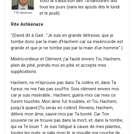
Voici la traduction des Ta'hanounim dits
tous les jours (sans les ajouts dits le lundi
et le jeudi).
718 réponses
Rite Ashkénaze
"(David dit à Gad : "Je suis en grande détresse, que je
tombe donc par la main d'Hachem car sa miséricorde est
grande et que je ne tombe pas par la main d'un homme".)
Miséricordieux et Clément, j'ai fauté envers Toi, Hachem,
plein de pitié, prends-moi en pitié et accepte mes
supplications.
Hachem, ne m'éprouve pas dans Ta colère et, dans Ta
fureur, ne me fais pas souffrir. Sois clément envers moi
car je suis misérable ; Hachem, guéris-moi car mes os
furent touchés. Mon âme fut troublée, et Toi, Hachem;
jusqu'à quand [Tu seras en colère]. Reviens, Hachem,
délivre mon âme, sauve-moi par Ta bonté. Car Ton
souvenir ne se trouve pas dans la mort, et, dans la tombe,
qui va Te louer ? Je suis fatigué à cause de mes plaintes,
toutes les nuits, je salis mon lit, je mouille ma couche de