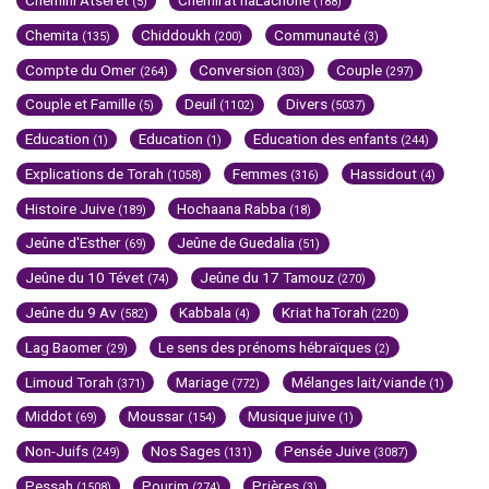
(5)
(188)
Chemita
Chiddoukh
Communauté
(135)
(200)
(3)
Compte du Omer
Conversion
Couple
(264)
(303)
(297)
Couple et Famille
Deuil
Divers
(5)
(1102)
(5037)
Education
Education
Education des enfants
(1)
(1)
(244)
Explications de Torah
Femmes
Hassidout
(1058)
(316)
(4)
Histoire Juive
Hochaana Rabba
(189)
(18)
Jeûne d'Esther
Jeûne de Guedalia
(69)
(51)
Jeûne du 10 Tévet
Jeûne du 17 Tamouz
(74)
(270)
Jeûne du 9 Av
Kabbala
Kriat haTorah
(582)
(4)
(220)
Lag Baomer
Le sens des prénoms hébraïques
(29)
(2)
Limoud Torah
Mariage
Mélanges lait/viande
(371)
(772)
(1)
Middot
Moussar
Musique juive
(69)
(154)
(1)
Non-Juifs
Nos Sages
Pensée Juive
(249)
(131)
(3087)
Pessah
Pourim
Prières
(1508)
(274)
(3)