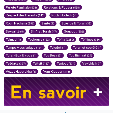
Pureté Familiale
Relations & Pudeur
(578)
(528)
Respect des Parents
Roch 'Hodech
(247)
(4)
Roch Hachana
Santé
Science & Torah
(296)
(1)
(33)
Sexualité
Sim'hat Torah
Souccot
(8)
(47)
(502)
Talmud
Techouva
Téfila
Téfilines
(1)
(122)
(2230)
(356)
Temps Messianique
Toledot
Torah et société
(124)
(1)
(1)
Torah-Box & vous
Tou Béav
Tou Bichvat
(1)
(3)
(24)
Tsédaka
Tsitsit
Tsniout
Vayichla'h
(397)
(167)
(634)
(1)
Vézot Haberakha
Yom Kippour
(1)
(318)