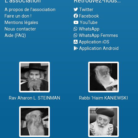
L'association
Retrouvez-nous...
A propos de l'association
Twitter
Faire un don !
Facebook
Mentions légales
YouTube
Nous contacter
WhatsApp
Aide (FAQ)
WhatsApp Femmes
Application iOS
Application Android
Rav Aharon L. STEINMAN
Rabbi 'Haïm KANIEWSKI