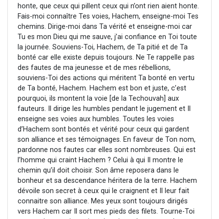
honte, que ceux qui pillent ceux qui n’ont rien aient honte.
Fais-moi connaître Tes voies, Hachem, enseigne-moi Tes
chemins. Dirige-moi dans Ta vérité et enseigne-moi car
Tu es mon Dieu qui me sauve, j’ai confiance en Toi toute
la journée. Souviens-Toi, Hachem, de Ta pitié et de Ta
bonté car elle existe depuis toujours. Ne Te rappelle pas
des fautes de ma jeunesse et de mes rébellions,
souviens-Toi des actions qui méritent Ta bonté en vertu
de Ta bonté, Hachem. Hachem est bon et juste, c’est
pourquoi, ils montent la voie [de la Techouvah] aux
fauteurs. Il dirige les humbles pendant le jugement et Il
enseigne ses voies aux humbles. Toutes les voies
d’Hachem sont bontés et vérité pour ceux qui gardent
son alliance et ses témoignages. En faveur de Ton nom,
pardonne nos fautes car elles sont nombreuses. Qui est
l’homme qui craint Hachem ? Celui à qui Il montre le
chemin qu’il doit choisir. Son âme reposera dans le
bonheur et sa descendance héritera de la terre. Hachem
dévoile son secret à ceux qui le craignent et Il leur fait
connaitre son alliance. Mes yeux sont toujours dirigés
vers Hachem car Il sort mes pieds des filets. Tourne-Toi