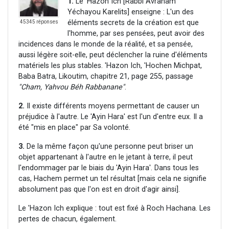
1.
Le 'Hazon Ich [Rabbi Avraham
Yéchayou Karelits] enseigne : L'un des
éléments secrets de la création est que
45345 réponses
l'homme, par ses pensées, peut avoir des
incidences dans le monde de la réalité, et sa pensée,
aussi légère soit-elle, peut déclencher la ruine d'éléments
matériels les plus stables. 'Hazon Ich, 'Hochen Michpat,
Baba Batra, Likoutim, chapitre 21, page 255, passage
"Cham, Yahvou Béh Rabbanane"
.
2.
Il existe différents moyens permettant de causer un
préjudice à l'autre. Le 'Ayin Hara' est l'un d'entre eux. Il a
été "mis en place" par Sa volonté.
3.
De la même façon qu'une personne peut briser un
objet appartenant à l'autre en le jetant à terre, il peut
l'endommager par le biais du 'Ayin Hara'. Dans tous les
cas, Hachem permet un tel résultat [mais cela ne signifie
absolument pas que l'on est en droit d'agir ainsi].
Le 'Hazon Ich explique : tout est fixé à Roch Hachana. Les
pertes de chacun, également.