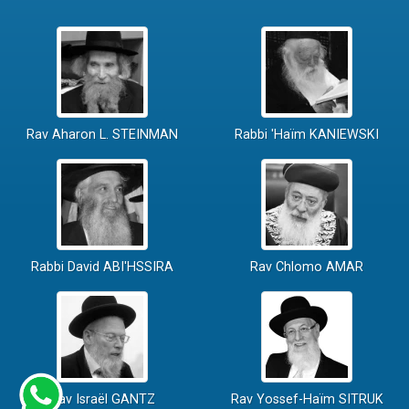
Rav Aharon L. STEINMAN
Rabbi 'Haïm KANIEWSKI
Rabbi David ABI'HSSIRA
Rav Chlomo AMAR
Rav Israël GANTZ
Rav Yossef-Haïm SITRUK