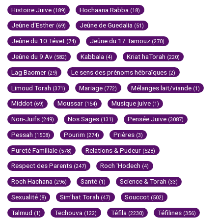
Histoire Juive
Hochaana Rabba
(189)
(18)
Jeûne d'Esther
Jeûne de Guedalia
(69)
(51)
Jeûne du 10 Tévet
Jeûne du 17 Tamouz
(74)
(270)
Jeûne du 9 Av
Kabbala
Kriat haTorah
(582)
(4)
(220)
Lag Baomer
Le sens des prénoms hébraïques
(29)
(2)
Limoud Torah
Mariage
Mélanges lait/viande
(371)
(772)
(1)
Middot
Moussar
Musique juive
(69)
(154)
(1)
Non-Juifs
Nos Sages
Pensée Juive
(249)
(131)
(3087)
Pessah
Pourim
Prières
(1508)
(274)
(3)
Pureté Familiale
Relations & Pudeur
(578)
(528)
Respect des Parents
Roch 'Hodech
(247)
(4)
Roch Hachana
Santé
Science & Torah
(296)
(1)
(33)
Sexualité
Sim'hat Torah
Souccot
(8)
(47)
(502)
Talmud
Techouva
Téfila
Téfilines
(1)
(122)
(2230)
(356)