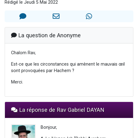
Rédigé le Jeudi 5 Mai 2022
13 personnes viennent de demander une bénédiction
30 personnes viennent de faire un don pour Sauvez la jambe de Yohan
Il reste 49 places pour étudier en groupe sur Zoom
12 nouvelles musiques dans Torah-Box Music
La question de Anonyme
29 personnes viennent de demander une bénédiction
Chalom Rav,
Est-ce que les circonstances qui amènent le mauvais œil
sont provoquées par Hachem ?
Merci.
La réponse de Rav Gabriel DAYAN
Bonjour,