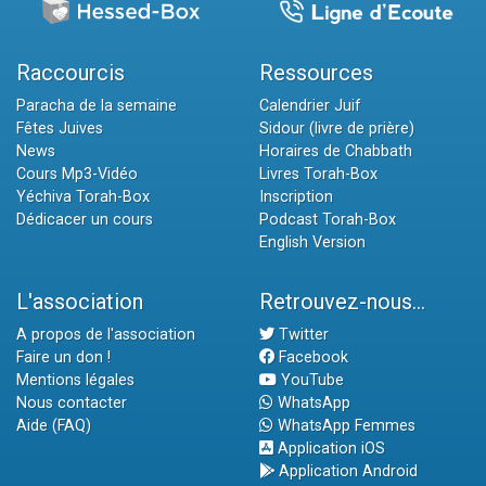
Raccourcis
Ressources
Paracha de la semaine
Calendrier Juif
Fêtes Juives
Sidour (livre de prière)
News
Horaires de Chabbath
Cours Mp3-Vidéo
Livres Torah-Box
Yéchiva Torah-Box
Inscription
Dédicacer un cours
Podcast Torah-Box
English Version
L'association
Retrouvez-nous...
A propos de l'association
Twitter
Faire un don !
Facebook
Mentions légales
YouTube
Nous contacter
WhatsApp
Aide (FAQ)
WhatsApp Femmes
Application iOS
Application Android