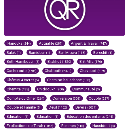
'Hanouka
Actualité
Argent & Travail
(244)
(287)
(747)
Balak
Bamidbar
Bar-Mitsva
Berechit
(1)
(1)
(118)
(1)
Beth-Hamikdach
Brakhot
Brit-Mila
(6)
(1520)
(176)
Cacheroute
Chabbath
Chavouot
(3703)
(2429)
(219)
Chémini Atseret
Chemirat haLachone
(5)
(188)
Chemita
Chiddoukh
Communauté
(135)
(200)
(3)
Compte du Omer
Conversion
Couple
(264)
(303)
(297)
Couple et Famille
Deuil
Divers
(5)
(1102)
(5037)
Education
Education
Education des enfants
(1)
(1)
(244)
Explications de Torah
Femmes
Hassidout
(1058)
(316)
(4)