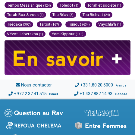
Temps Messianique
Toledot
Torah et société
(124)
(1)
(1)
Torah-Box & vous
Tou Béav
Tou Bichvat
(1)
(3)
(24)
Tsédaka
Tsitsit
Tsniout
Vayichla'h
(397)
(167)
(634)
(1)
Vézot Haberakha
Yom Kippour
(1)
(318)
Nous contacter
+33.1.80.20.5000
France
+972.2.37.41.515
+1.437.887.14.93
Israël
Canada