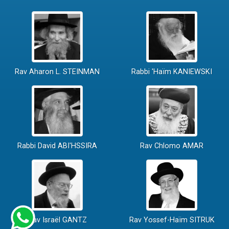
Rav Aharon L. STEINMAN
Rabbi 'Haïm KANIEWSKI
Rabbi David ABI'HSSIRA
Rav Chlomo AMAR
Rav Israël GANTZ
Rav Yossef-Haïm SITRUK