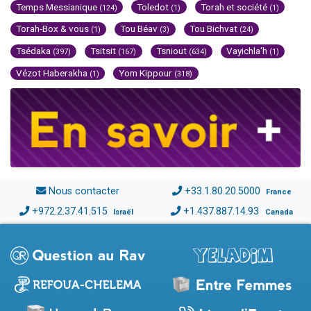
Temps Messianique
Toledot
Torah et société
(124)
(1)
(1)
Torah-Box & vous
Tou Béav
Tou Bichvat
(1)
(3)
(24)
Tsédaka
Tsitsit
Tsniout
Vayichla'h
(397)
(167)
(634)
(1)
Vézot Haberakha
Yom Kippour
(1)
(318)
Nous contacter
+33.1.80.20.5000
France
+972.2.37.41.515
+1.437.887.14.93
Israël
Canada