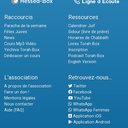
Raccourcis
Ressources
Paracha de la semaine
Calendrier Juif
Fêtes Juives
Sidour (livre de prière)
News
Horaires de Chabbath
Cours Mp3-Vidéo
Livres Torah-Box
Yéchiva Torah-Box
Inscription
Dédicacer un cours
Podcast Torah-Box
English Version
L'association
Retrouvez-nous...
A propos de l'association
Twitter
Faire un don !
Facebook
Mentions légales
YouTube
Nous contacter
WhatsApp
Aide (FAQ)
WhatsApp Femmes
Application iOS
Application Android