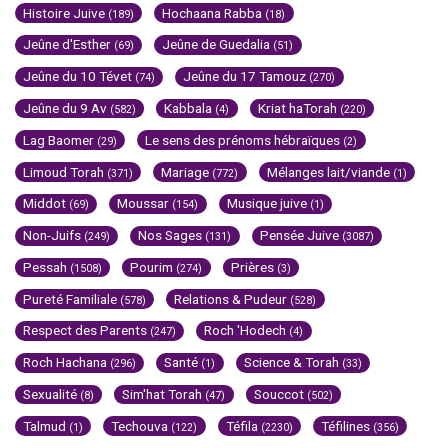
Histoire Juive
Hochaana Rabba
(189)
(18)
Jeûne d'Esther
Jeûne de Guedalia
(69)
(51)
Jeûne du 10 Tévet
Jeûne du 17 Tamouz
(74)
(270)
Jeûne du 9 Av
Kabbala
Kriat haTorah
(582)
(4)
(220)
Lag Baomer
Le sens des prénoms hébraïques
(29)
(2)
Limoud Torah
Mariage
Mélanges lait/viande
(371)
(772)
(1)
Middot
Moussar
Musique juive
(69)
(154)
(1)
Non-Juifs
Nos Sages
Pensée Juive
(249)
(131)
(3087)
Pessah
Pourim
Prières
(1508)
(274)
(3)
Pureté Familiale
Relations & Pudeur
(578)
(528)
Respect des Parents
Roch 'Hodech
(247)
(4)
Roch Hachana
Santé
Science & Torah
(296)
(1)
(33)
Sexualité
Sim'hat Torah
Souccot
(8)
(47)
(502)
Talmud
Techouva
Téfila
Téfilines
(1)
(122)
(2230)
(356)