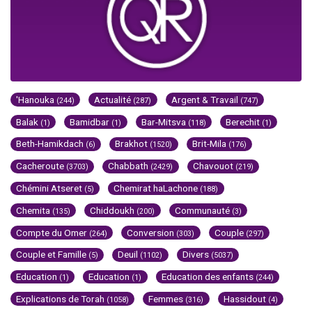
'Hanouka
Actualité
Argent & Travail
(244)
(287)
(747)
Balak
Bamidbar
Bar-Mitsva
Berechit
(1)
(1)
(118)
(1)
Beth-Hamikdach
Brakhot
Brit-Mila
(6)
(1520)
(176)
Cacheroute
Chabbath
Chavouot
(3703)
(2429)
(219)
Chémini Atseret
Chemirat haLachone
(5)
(188)
Chemita
Chiddoukh
Communauté
(135)
(200)
(3)
Compte du Omer
Conversion
Couple
(264)
(303)
(297)
Couple et Famille
Deuil
Divers
(5)
(1102)
(5037)
Education
Education
Education des enfants
(1)
(1)
(244)
Explications de Torah
Femmes
Hassidout
(1058)
(316)
(4)