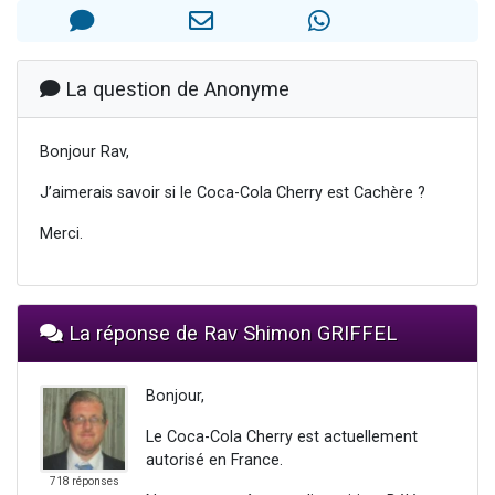
13 personnes viennent de demander une bénédiction
30 personnes viennent de faire un don pour Sauvez la jambe de Yohan
Il reste 49 places pour étudier en groupe sur Zoom
La question de Anonyme
12 nouvelles musiques dans Torah-Box Music
Bonjour Rav,
29 personnes viennent de demander une bénédiction
J’aimerais savoir si le Coca-Cola Cherry est Cachère ?
Merci.
La réponse de Rav Shimon GRIFFEL
Bonjour,
Le Coca-Cola Cherry est actuellement
autorisé en France.
718 réponses