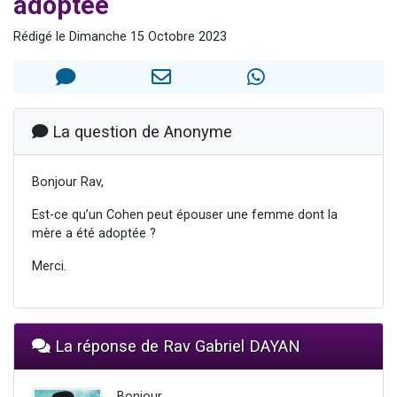
adoptée
13 personnes viennent de demander une bénédiction
Rédigé le Dimanche 15 Octobre 2023
30 personnes viennent de faire un don pour Sauvez la jambe de Yohan
Il reste 49 places pour étudier en groupe sur Zoom
12 nouvelles musiques dans Torah-Box Music
29 personnes viennent de demander une bénédiction
La question de Anonyme
Bonjour Rav,
Est-ce qu’un Cohen peut épouser une femme dont la
mère a été adoptée ?
Merci.
La réponse de Rav Gabriel DAYAN
Bonjour,