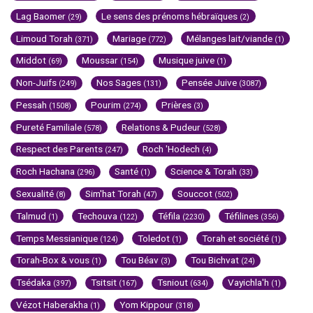
Lag Baomer
Le sens des prénoms hébraïques
(29)
(2)
Limoud Torah
Mariage
Mélanges lait/viande
(371)
(772)
(1)
Middot
Moussar
Musique juive
(69)
(154)
(1)
Non-Juifs
Nos Sages
Pensée Juive
(249)
(131)
(3087)
Pessah
Pourim
Prières
(1508)
(274)
(3)
Pureté Familiale
Relations & Pudeur
(578)
(528)
Respect des Parents
Roch 'Hodech
(247)
(4)
Roch Hachana
Santé
Science & Torah
(296)
(1)
(33)
Sexualité
Sim'hat Torah
Souccot
(8)
(47)
(502)
Talmud
Techouva
Téfila
Téfilines
(1)
(122)
(2230)
(356)
Temps Messianique
Toledot
Torah et société
(124)
(1)
(1)
Torah-Box & vous
Tou Béav
Tou Bichvat
(1)
(3)
(24)
Tsédaka
Tsitsit
Tsniout
Vayichla'h
(397)
(167)
(634)
(1)
Vézot Haberakha
Yom Kippour
(1)
(318)