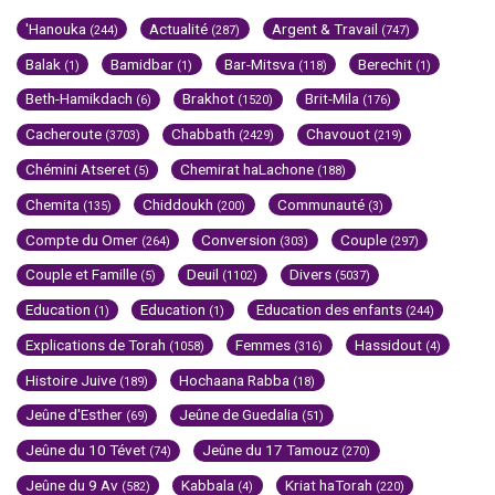
'Hanouka
Actualité
Argent & Travail
(244)
(287)
(747)
Balak
Bamidbar
Bar-Mitsva
Berechit
(1)
(1)
(118)
(1)
Beth-Hamikdach
Brakhot
Brit-Mila
(6)
(1520)
(176)
Cacheroute
Chabbath
Chavouot
(3703)
(2429)
(219)
Chémini Atseret
Chemirat haLachone
(5)
(188)
Chemita
Chiddoukh
Communauté
(135)
(200)
(3)
Compte du Omer
Conversion
Couple
(264)
(303)
(297)
Couple et Famille
Deuil
Divers
(5)
(1102)
(5037)
Education
Education
Education des enfants
(1)
(1)
(244)
Explications de Torah
Femmes
Hassidout
(1058)
(316)
(4)
Histoire Juive
Hochaana Rabba
(189)
(18)
Jeûne d'Esther
Jeûne de Guedalia
(69)
(51)
Jeûne du 10 Tévet
Jeûne du 17 Tamouz
(74)
(270)
Jeûne du 9 Av
Kabbala
Kriat haTorah
(582)
(4)
(220)