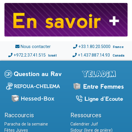
Nous contacter
+33.1.80.20.5000
France
+972.2.37.41.515
+1.437.887.14.93
Israël
Canada
Raccourcis
Ressources
Paracha de la semaine
Calendrier Juif
Fêtes Juives
Sidour (livre de prière)