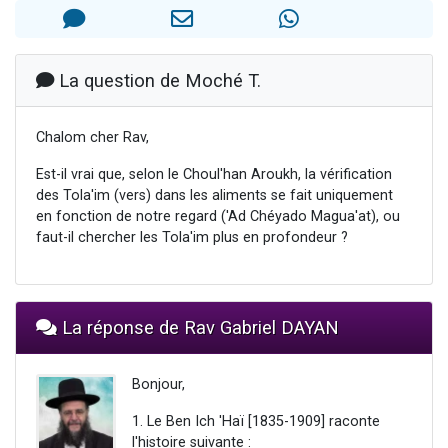
Il reste 49 places pour étudier en groupe sur Zoom
3 personnes viennent de nous rejoindre sur WhatsApp
2 personnes viennent de nous rejoindre sur WhatsApp
La question de Moché T.
2 nouvelles musiques dans Torah-Box Music
Chalom cher Rav,
6 personnes viennent de nous rejoindre sur WhatsApp
Est-il vrai que, selon le Choul'han Aroukh, la vérification
des Tola'im (vers) dans les aliments se fait uniquement
en fonction de notre regard ('Ad Chéyado Magua'at), ou
faut-il chercher les Tola'im plus en profondeur ?
La réponse de Rav Gabriel DAYAN
Bonjour,
1. Le Ben Ich 'Haï [1835-1909] raconte
l'histoire suivante :