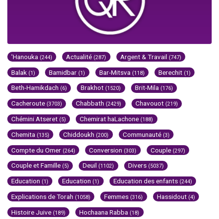
'Hanouka
Actualité
Argent & Travail
(244)
(287)
(747)
Balak
Bamidbar
Bar-Mitsva
Berechit
(1)
(1)
(118)
(1)
Beth-Hamikdach
Brakhot
Brit-Mila
(6)
(1520)
(176)
Cacheroute
Chabbath
Chavouot
(3703)
(2429)
(219)
Chémini Atseret
Chemirat haLachone
(5)
(188)
Chemita
Chiddoukh
Communauté
(135)
(200)
(3)
Compte du Omer
Conversion
Couple
(264)
(303)
(297)
Couple et Famille
Deuil
Divers
(5)
(1102)
(5037)
Education
Education
Education des enfants
(1)
(1)
(244)
Explications de Torah
Femmes
Hassidout
(1058)
(316)
(4)
Histoire Juive
Hochaana Rabba
(189)
(18)