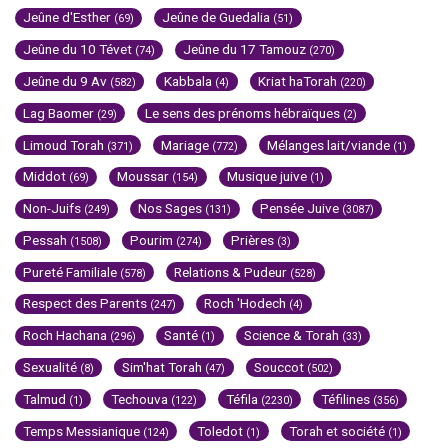
Jeûne d'Esther
Jeûne de Guedalia
(69)
(51)
Jeûne du 10 Tévet
Jeûne du 17 Tamouz
(74)
(270)
Jeûne du 9 Av
Kabbala
Kriat haTorah
(582)
(4)
(220)
Lag Baomer
Le sens des prénoms hébraïques
(29)
(2)
Limoud Torah
Mariage
Mélanges lait/viande
(371)
(772)
(1)
Middot
Moussar
Musique juive
(69)
(154)
(1)
Non-Juifs
Nos Sages
Pensée Juive
(249)
(131)
(3087)
Pessah
Pourim
Prières
(1508)
(274)
(3)
Pureté Familiale
Relations & Pudeur
(578)
(528)
Respect des Parents
Roch 'Hodech
(247)
(4)
Roch Hachana
Santé
Science & Torah
(296)
(1)
(33)
Sexualité
Sim'hat Torah
Souccot
(8)
(47)
(502)
Talmud
Techouva
Téfila
Téfilines
(1)
(122)
(2230)
(356)
Temps Messianique
Toledot
Torah et société
(124)
(1)
(1)