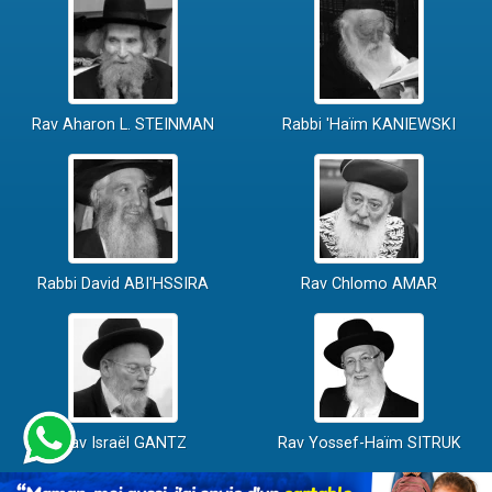
Rav Aharon L. STEINMAN
Rabbi 'Haïm KANIEWSKI
Rabbi David ABI'HSSIRA
Rav Chlomo AMAR
Rav Israël GANTZ
Rav Yossef-Haïm SITRUK