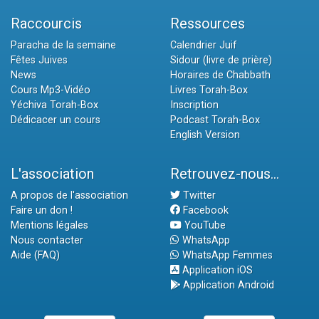
Raccourcis
Ressources
Paracha de la semaine
Calendrier Juif
Fêtes Juives
Sidour (livre de prière)
News
Horaires de Chabbath
Cours Mp3-Vidéo
Livres Torah-Box
Yéchiva Torah-Box
Inscription
Dédicacer un cours
Podcast Torah-Box
English Version
L'association
Retrouvez-nous...
A propos de l'association
Twitter
Faire un don !
Facebook
Mentions légales
YouTube
Nous contacter
WhatsApp
Aide (FAQ)
WhatsApp Femmes
Application iOS
Application Android