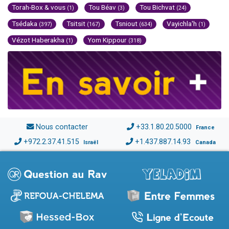
Torah-Box & vous
Tou Béav
Tou Bichvat
(1)
(3)
(24)
Tsédaka
Tsitsit
Tsniout
Vayichla'h
(397)
(167)
(634)
(1)
Vézot Haberakha
Yom Kippour
(1)
(318)
Nous contacter
+33.1.80.20.5000
France
+972.2.37.41.515
+1.437.887.14.93
Israël
Canada