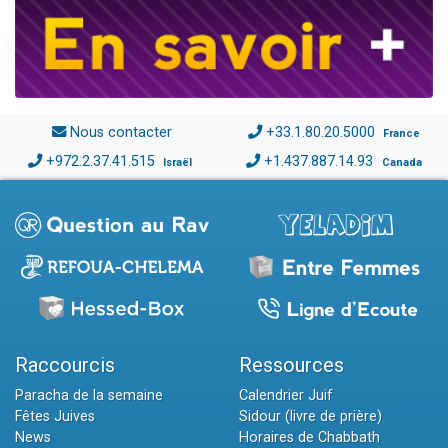
Nous contacter
+33.1.80.20.5000
France
+972.2.37.41.515
+1.437.887.14.93
Israël
Canada
Raccourcis
Ressources
Paracha de la semaine
Calendrier Juif
Fêtes Juives
Sidour (livre de prière)
News
Horaires de Chabbath