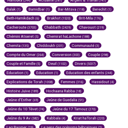
(244)
(287)
(747)
Balak
Bamidbar
Bar-Mitsva
Berechit
(1)
(1)
(118)
(1)
Beth-Hamikdach
Brakhot
Brit-Mila
(6)
(1520)
(176)
Cacheroute
Chabbath
Chavouot
(3703)
(2429)
(219)
Chémini Atseret
Chemirat haLachone
(5)
(188)
Chemita
Chiddoukh
Communauté
(135)
(201)
(3)
Compte du Omer
Conversion
Couple
(264)
(303)
(298)
Couple et Famille
Deuil
Divers
(5)
(1102)
(5037)
Education
Education
Education des enfants
(1)
(1)
(244)
Explications de Torah
Femmes
Hassidout
(1058)
(316)
(4)
Histoire Juive
Hochaana Rabba
(189)
(18)
Jeûne d'Esther
Jeûne de Guedalia
(69)
(51)
Jeûne du 10 Tévet
Jeûne du 17 Tamouz
(74)
(270)
Jeûne du 9 Av
Kabbala
Kriat haTorah
(582)
(4)
(220)
Lag Baomer
Le sens des prénoms hébraïques
(29)
(2)