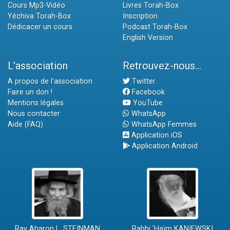
Cours Mp3-Vidéo
Livres Torah-Box
Yéchiva Torah-Box
Inscription
Dédicacer un cours
Podcast Torah-Box
English Version
L'association
Retrouvez-nous...
A propos de l'association
Twitter
Faire un don !
Facebook
Mentions légales
YouTube
Nous contacter
WhatsApp
Aide (FAQ)
WhatsApp Femmes
Application iOS
Application Android
Rav Aharon L. STEINMAN
Rabbi 'Haïm KANIEWSKI