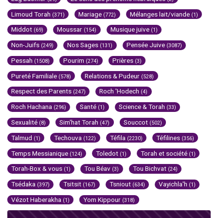
Limoud Torah
Mariage
Mélanges lait/viande
(371)
(772)
(1)
Middot
Moussar
Musique juive
(69)
(154)
(1)
Non-Juifs
Nos Sages
Pensée Juive
(249)
(131)
(3087)
Pessah
Pourim
Prières
(1508)
(274)
(3)
Pureté Familiale
Relations & Pudeur
(578)
(528)
Respect des Parents
Roch 'Hodech
(247)
(4)
Roch Hachana
Santé
Science & Torah
(296)
(1)
(33)
Sexualité
Sim'hat Torah
Souccot
(8)
(47)
(502)
Talmud
Techouva
Téfila
Téfilines
(1)
(122)
(2230)
(356)
Temps Messianique
Toledot
Torah et société
(124)
(1)
(1)
Torah-Box & vous
Tou Béav
Tou Bichvat
(1)
(3)
(24)
Tsédaka
Tsitsit
Tsniout
Vayichla'h
(397)
(167)
(634)
(1)
Vézot Haberakha
Yom Kippour
(1)
(318)