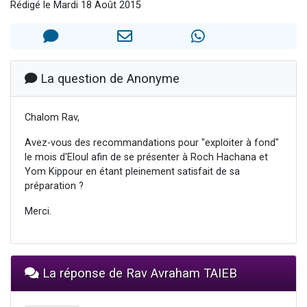
Rédigé le Mardi 18 Août 2015
6 personnes viennent de nous rejoindre sur WhatsApp
4 personnes viennent de faire un don pour Reloger Rivka, 6 enfants, victime de violences...
2 personnes viennent de faire un don pour 1 Journée de Vacances Pour les Enfants
4 personnes viennent de nous rejoindre sur WhatsApp
La question de Anonyme
3 nouvelles musiques dans Torah-Box Music
Chalom Rav,
Avez-vous des recommandations pour "exploiter à fond"
le mois d'Eloul afin de se présenter à Roch Hachana et
Yom Kippour en étant pleinement satisfait de sa
préparation ?
Merci.
La réponse de Rav Avraham TAIEB