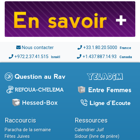
Nous contacter
+33.1.80.20.5000
France
+972.2.37.41.515
+1.437.887.14.93
Israël
Canada
Raccourcis
Ressources
Paracha de la semaine
Calendrier Juif
Fêtes Juives
Sidour (livre de prière)