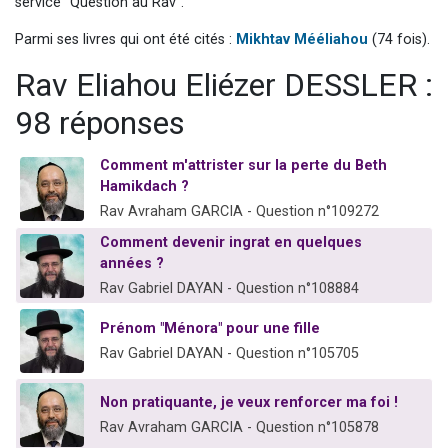
service "Question au Rav".
61 personnes viennent de demander une bénédiction
Parmi ses livres qui ont été cités :
Mikhtav Mééliahou
(74 fois).
Il reste 49 places pour étudier en groupe sur Zoom
Rav Eliahou Eliézer DESSLER :
Ariel vient de donner son Maasser
Nathaniel vient de donner son Maasser
98 réponses
4 personnes viennent de nous rejoindre sur WhatsApp
Comment m'attrister sur la perte du Beth
Hamikdach ?
Rav Avraham GARCIA - Question n°109272
Comment devenir ingrat en quelques
années ?
Rav Gabriel DAYAN - Question n°108884
Prénom "Ménora" pour une fille
Rav Gabriel DAYAN - Question n°105705
Non pratiquante, je veux renforcer ma foi !
Rav Avraham GARCIA - Question n°105878