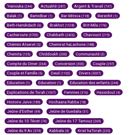
'Hanouka
Actualité
Argent & Travail
(244)
(287)
(747)
Balak
Bamidbar
Bar-Mitsva
Berechit
(1)
(1)
(118)
(1)
Beth-Hamikdach
Brakhot
Brit-Mila
(6)
(1518)
(176)
Cacheroute
Chabbath
Chavouot
(3703)
(2426)
(219)
Chémini Atseret
Chemirat haLachone
(5)
(188)
Chemita
Chiddoukh
Communauté
(135)
(200)
(3)
Compte du Omer
Conversion
Couple
(264)
(303)
(297)
Couple et Famille
Deuil
Divers
(5)
(1102)
(5037)
Education
Education
Education des enfants
(1)
(1)
(244)
Explications de Torah
Femmes
Hassidout
(1057)
(316)
(4)
Histoire Juive
Hochaana Rabba
(189)
(18)
Jeûne d'Esther
Jeûne de Guedalia
(69)
(51)
Jeûne du 10 Tévet
Jeûne du 17 Tamouz
(74)
(269)
Jeûne du 9 Av
Kabbala
Kriat haTorah
(574)
(4)
(220)