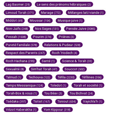
Lag Baomer
Le sens des prénoms hébraïques
(29)
(2)
Limoud Torah
Mariage
Mélanges lait/viande
(371)
(772)
(1)
Middot
Moussar
Musique juive
(69)
(154)
(1)
Non-Juifs
Nos Sages
Pensée Juive
(248)
(131)
(3085)
Pessah
Pourim
Prières
(1508)
(274)
(3)
Pureté Familiale
Relations & Pudeur
(578)
(528)
Respect des Parents
Roch 'Hodech
(247)
(4)
Roch Hachana
Santé
Science & Torah
(295)
(1)
(33)
Sexualité
Sim'hat Torah
Souccot
(8)
(47)
(502)
Talmud
Techouva
Téfila
Téfilines
(1)
(122)
(2230)
(356)
Temps Messianique
Toledot
Torah et société
(124)
(1)
(1)
Torah-Box & vous
Tou Béav
Tou Bichvat
(1)
(3)
(24)
Tsédaka
Tsitsit
Tsniout
Vayichla'h
(397)
(167)
(634)
(1)
Vézot Haberakha
Yom Kippour
(1)
(318)