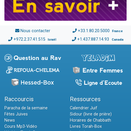
Nous contacter
+33.1.80.20.5000
France
+972.2.37.41.515
+1.437.887.14.93
Israël
Canada
Raccourcis
Ressources
Paracha de la semaine
Calendrier Juif
Fêtes Juives
Sidour (livre de prière)
News
Horaires de Chabbath
Cours Mp3-Vidéo
Livres Torah-Box