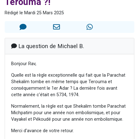
Terouma ?!
61 personnes viennent de demander une bénédiction
Rédigé le Mardi 25 Mars 2025
Il reste 49 places pour étudier en groupe sur Zoom
Ariel vient de donner son Maasser
Nathaniel vient de donner son Maasser
4 personnes viennent de nous rejoindre sur WhatsApp
La question de Michael B.
Bonjour Rav,
Quelle est la règle exceptionnelle qui fait que la Parachat
Shekalim tombe en même temps que Terouma et
conséquemment le 1er Adar ? La dernière fois avant
cette année c'était en 5734, 1974.
Normalement, la règle est que Shekalim tombe Parachat
Michpatim pour une année non embolismique, et pour
Vayakel et Pékoudé pour une année non embolismique.
Merci d'avance de votre retour.