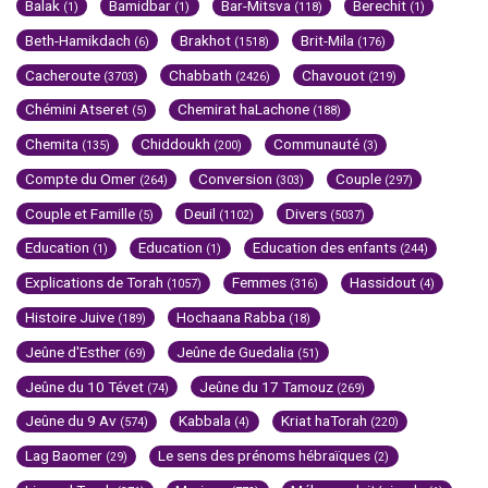
Balak
Bamidbar
Bar-Mitsva
Berechit
(1)
(1)
(118)
(1)
Beth-Hamikdach
Brakhot
Brit-Mila
(6)
(1518)
(176)
Cacheroute
Chabbath
Chavouot
(3703)
(2426)
(219)
Chémini Atseret
Chemirat haLachone
(5)
(188)
Chemita
Chiddoukh
Communauté
(135)
(200)
(3)
Compte du Omer
Conversion
Couple
(264)
(303)
(297)
Couple et Famille
Deuil
Divers
(5)
(1102)
(5037)
Education
Education
Education des enfants
(1)
(1)
(244)
Explications de Torah
Femmes
Hassidout
(1057)
(316)
(4)
Histoire Juive
Hochaana Rabba
(189)
(18)
Jeûne d'Esther
Jeûne de Guedalia
(69)
(51)
Jeûne du 10 Tévet
Jeûne du 17 Tamouz
(74)
(269)
Jeûne du 9 Av
Kabbala
Kriat haTorah
(574)
(4)
(220)
Lag Baomer
Le sens des prénoms hébraïques
(29)
(2)