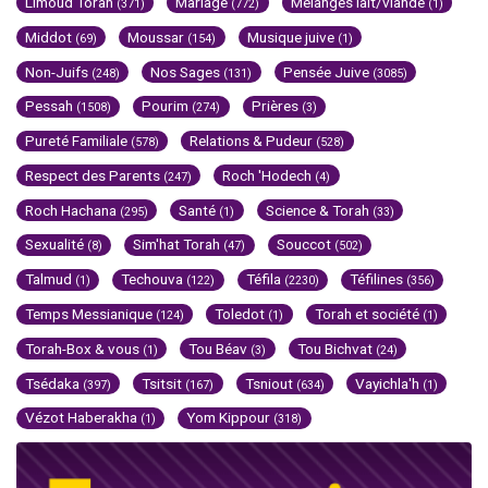
Limoud Torah
Mariage
Mélanges lait/viande
(371)
(772)
(1)
Middot
Moussar
Musique juive
(69)
(154)
(1)
Non-Juifs
Nos Sages
Pensée Juive
(248)
(131)
(3085)
Pessah
Pourim
Prières
(1508)
(274)
(3)
Pureté Familiale
Relations & Pudeur
(578)
(528)
Respect des Parents
Roch 'Hodech
(247)
(4)
Roch Hachana
Santé
Science & Torah
(295)
(1)
(33)
Sexualité
Sim'hat Torah
Souccot
(8)
(47)
(502)
Talmud
Techouva
Téfila
Téfilines
(1)
(122)
(2230)
(356)
Temps Messianique
Toledot
Torah et société
(124)
(1)
(1)
Torah-Box & vous
Tou Béav
Tou Bichvat
(1)
(3)
(24)
Tsédaka
Tsitsit
Tsniout
Vayichla'h
(397)
(167)
(634)
(1)
Vézot Haberakha
Yom Kippour
(1)
(318)