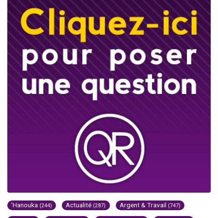
'Hanouka
Actualité
Argent & Travail
(244)
(287)
(747)