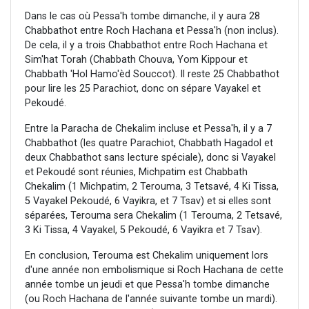
Dans le cas où Pessa'h tombe dimanche, il y aura 28
Chabbathot entre Roch Hachana et Pessa'h (non inclus).
De cela, il y a trois Chabbathot entre Roch Hachana et
Sim'hat Torah (Chabbath Chouva, Yom Kippour et
Chabbath 'Hol Hamo'èd Souccot). Il reste 25 Chabbathot
pour lire les 25 Parachiot, donc on sépare Vayakel et
Pekoudé.
Entre la Paracha de Chekalim incluse et Pessa'h, il y a 7
Chabbathot (les quatre Parachiot, Chabbath Hagadol et
deux Chabbathot sans lecture spéciale), donc si Vayakel
et Pekoudé sont réunies, Michpatim est Chabbath
Chekalim (1 Michpatim, 2 Terouma, 3 Tetsavé, 4 Ki Tissa,
5 Vayakel Pekoudé, 6 Vayikra, et 7 Tsav) et si elles sont
séparées, Terouma sera Chekalim (1 Terouma, 2 Tetsavé,
3 Ki Tissa, 4 Vayakel, 5 Pekoudé, 6 Vayikra et 7 Tsav).
En conclusion, Terouma est Chekalim uniquement lors
d'une année non embolismique si Roch Hachana de cette
année tombe un jeudi et que Pessa'h tombe dimanche
(ou Roch Hachana de l'année suivante tombe un mardi).