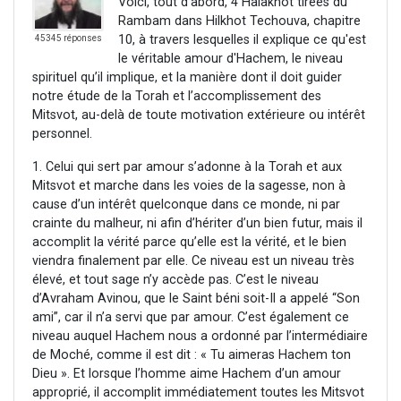
Voici, tout d'abord, 4 Halakhot tirées du
Rambam dans Hilkhot Techouva, chapitre
10, à travers lesquelles il explique ce qu'est
45345 réponses
le véritable amour d'Hachem, le niveau
spirituel qu’il implique, et la manière dont il doit guider
notre étude de la Torah et l’accomplissement des
Mitsvot, au-delà de toute motivation extérieure ou intérêt
personnel.
1. Celui qui sert par amour s’adonne à la Torah et aux
Mitsvot et marche dans les voies de la sagesse, non à
cause d’un intérêt quelconque dans ce monde, ni par
crainte du malheur, ni afin d’hériter d’un bien futur, mais il
accomplit la vérité parce qu’elle est la vérité, et le bien
viendra finalement par elle. Ce niveau est un niveau très
élevé, et tout sage n’y accède pas. C’est le niveau
d’Avraham Avinou, que le Saint béni soit-Il a appelé “Son
ami”, car il n’a servi que par amour. C’est également ce
niveau auquel Hachem nous a ordonné par l’intermédiaire
de Moché, comme il est dit : « Tu aimeras Hachem ton
Dieu ». Et lorsque l’homme aime Hachem d’un amour
approprié, il accomplit immédiatement toutes les Mitsvot