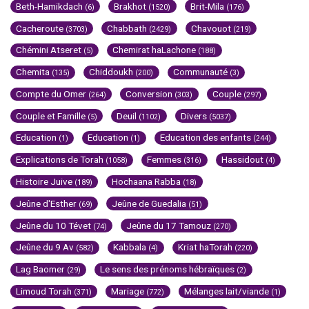
Beth-Hamikdach
Brakhot
Brit-Mila
(6)
(1520)
(176)
Cacheroute
Chabbath
Chavouot
(3703)
(2429)
(219)
Chémini Atseret
Chemirat haLachone
(5)
(188)
Chemita
Chiddoukh
Communauté
(135)
(200)
(3)
Compte du Omer
Conversion
Couple
(264)
(303)
(297)
Couple et Famille
Deuil
Divers
(5)
(1102)
(5037)
Education
Education
Education des enfants
(1)
(1)
(244)
Explications de Torah
Femmes
Hassidout
(1058)
(316)
(4)
Histoire Juive
Hochaana Rabba
(189)
(18)
Jeûne d'Esther
Jeûne de Guedalia
(69)
(51)
Jeûne du 10 Tévet
Jeûne du 17 Tamouz
(74)
(270)
Jeûne du 9 Av
Kabbala
Kriat haTorah
(582)
(4)
(220)
Lag Baomer
Le sens des prénoms hébraïques
(29)
(2)
Limoud Torah
Mariage
Mélanges lait/viande
(371)
(772)
(1)