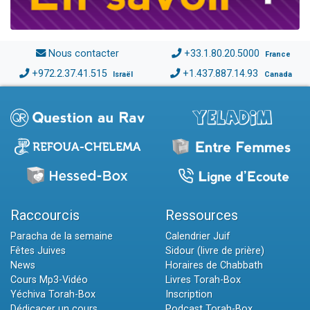
Nous contacter
+33.1.80.20.5000
France
+972.2.37.41.515
+1.437.887.14.93
Israël
Canada
Raccourcis
Ressources
Paracha de la semaine
Calendrier Juif
Fêtes Juives
Sidour (livre de prière)
News
Horaires de Chabbath
Cours Mp3-Vidéo
Livres Torah-Box
Yéchiva Torah-Box
Inscription
Dédicacer un cours
Podcast Torah-Box