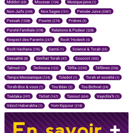
Middot
Moussar
Musique juive
(69)
(154)
(1)
Non-Juifs
Nos Sages
Pensée Juive
(249)
(131)
(3087)
Pessah
Pourim
Prières
(1508)
(274)
(3)
Pureté Familiale
Relations & Pudeur
(578)
(528)
Respect des Parents
Roch 'Hodech
(247)
(4)
Roch Hachana
Santé
Science & Torah
(296)
(1)
(33)
Sexualité
Sim'hat Torah
Souccot
(8)
(47)
(502)
Talmud
Techouva
Téfila
Téfilines
(1)
(122)
(2230)
(356)
Temps Messianique
Toledot
Torah et société
(124)
(1)
(1)
Torah-Box & vous
Tou Béav
Tou Bichvat
(1)
(3)
(24)
Tsédaka
Tsitsit
Tsniout
Vayichla'h
(397)
(167)
(634)
(1)
Vézot Haberakha
Yom Kippour
(1)
(318)