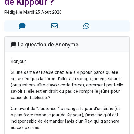
de Kippour ?
Il reste 49 places pour étudier en groupe sur Zoom
Rédigé le Mardi 25 Août 2020
12 nouvelles musiques dans Torah-Box Music
3 personnes viennent de nous rejoindre sur WhatsApp
2 personnes viennent de nous rejoindre sur WhatsApp
2 personnes viennent de nous rejoindre sur WhatsApp
La question de Anonyme
Bonjour,
Si une dame est seule chez elle à Kippour, parce qu'elle
ne se sent pas la force d'aller à la synagogue en jeûnant
(ou n'est pas sûre d'avoir cette force), comment peut-elle
savoir si elle est en droit ou pas de rompre le jeûne pour
cause de faiblesse ?
Car avant de "s'autoriser" à manger le jour d'un jeûne (et
à plus forte raison le jour de Kippour), j'imagine qu'il est
indispensable de demander l'avis d'un Rav, qui tranchera
au cas par cas.