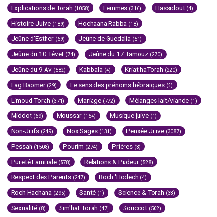
Explications de Torah
Femmes
Hassidout
(1058)
(316)
(4)
Histoire Juive
Hochaana Rabba
(189)
(18)
Jeûne d'Esther
Jeûne de Guedalia
(69)
(51)
Jeûne du 10 Tévet
Jeûne du 17 Tamouz
(74)
(270)
Jeûne du 9 Av
Kabbala
Kriat haTorah
(582)
(4)
(220)
Lag Baomer
Le sens des prénoms hébraïques
(29)
(2)
Limoud Torah
Mariage
Mélanges lait/viande
(371)
(772)
(1)
Middot
Moussar
Musique juive
(69)
(154)
(1)
Non-Juifs
Nos Sages
Pensée Juive
(249)
(131)
(3087)
Pessah
Pourim
Prières
(1508)
(274)
(3)
Pureté Familiale
Relations & Pudeur
(578)
(528)
Respect des Parents
Roch 'Hodech
(247)
(4)
Roch Hachana
Santé
Science & Torah
(296)
(1)
(33)
Sexualité
Sim'hat Torah
Souccot
(8)
(47)
(502)