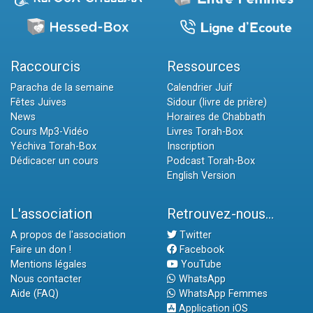
Raccourcis
Ressources
Paracha de la semaine
Calendrier Juif
Fêtes Juives
Sidour (livre de prière)
News
Horaires de Chabbath
Cours Mp3-Vidéo
Livres Torah-Box
Yéchiva Torah-Box
Inscription
Dédicacer un cours
Podcast Torah-Box
English Version
L'association
Retrouvez-nous...
A propos de l'association
Twitter
Faire un don !
Facebook
Mentions légales
YouTube
Nous contacter
WhatsApp
Aide (FAQ)
WhatsApp Femmes
Application iOS