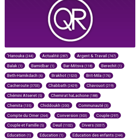
'Hanouka
Actualité
Argent & Travail
(244)
(287)
(747)
Balak
Bamidbar
Bar-Mitsva
Berechit
(1)
(1)
(118)
(1)
Beth-Hamikdach
Brakhot
Brit-Mila
(6)
(1520)
(176)
Cacheroute
Chabbath
Chavouot
(3703)
(2429)
(219)
Chémini Atseret
Chemirat haLachone
(5)
(188)
Chemita
Chiddoukh
Communauté
(135)
(200)
(3)
Compte du Omer
Conversion
Couple
(264)
(303)
(297)
Couple et Famille
Deuil
Divers
(5)
(1102)
(5037)
Education
Education
Education des enfants
(1)
(1)
(244)