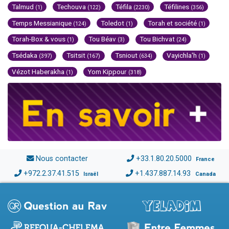
Talmud
Techouva
Téfila
Téfilines
(1)
(122)
(2230)
(356)
Temps Messianique
Toledot
Torah et société
(124)
(1)
(1)
Torah-Box & vous
Tou Béav
Tou Bichvat
(1)
(3)
(24)
Tsédaka
Tsitsit
Tsniout
Vayichla'h
(397)
(167)
(634)
(1)
Vézot Haberakha
Yom Kippour
(1)
(318)
Nous contacter
+33.1.80.20.5000
France
+972.2.37.41.515
+1.437.887.14.93
Israël
Canada