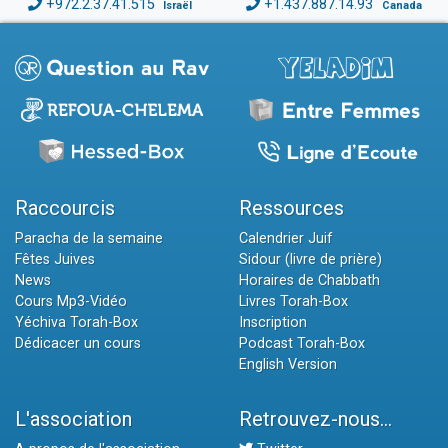
+972.2.37.41.515
+1.437.887.14.93
Israël
Canada
Raccourcis
Ressources
Paracha de la semaine
Calendrier Juif
Fêtes Juives
Sidour (livre de prière)
News
Horaires de Chabbath
Cours Mp3-Vidéo
Livres Torah-Box
Yéchiva Torah-Box
Inscription
Dédicacer un cours
Podcast Torah-Box
English Version
L'association
Retrouvez-nous...