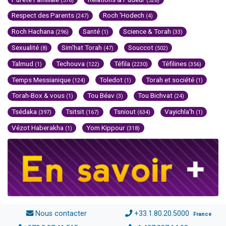
(578)
(528)
Respect des Parents
Roch 'Hodech
(247)
(4)
Roch Hachana
Santé
Science & Torah
(296)
(1)
(33)
Sexualité
Sim'hat Torah
Souccot
(8)
(47)
(502)
Talmud
Techouva
Téfila
Téfilines
(1)
(122)
(2230)
(356)
Temps Messianique
Toledot
Torah et société
(124)
(1)
(1)
Torah-Box & vous
Tou Béav
Tou Bichvat
(1)
(3)
(24)
Tsédaka
Tsitsit
Tsniout
Vayichla'h
(397)
(167)
(634)
(1)
Vézot Haberakha
Yom Kippour
(1)
(318)
Nous contacter
+33.1.80.20.5000
France