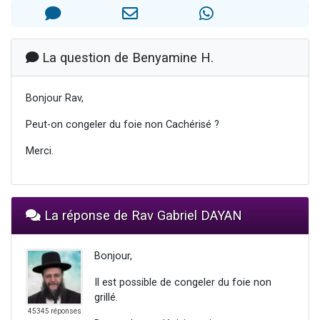
Nouvelle émission radio : Visions de grandeur n°104 : Le Chabbath et le Birkat Hamazone à travers le temps
61 personnes viennent de demander une bénédiction
Ariel vient de donner son Maasser
La question de Benyamine H.
Il reste 49 places pour étudier en groupe sur Zoom
Eva vient de donner son Maasser
Bonjour Rav,
Peut-on congeler du foie non Cachérisé ?
Merci.
La réponse de Rav Gabriel DAYAN
Bonjour,
Il est possible de congeler du foie non
grillé.
45345 réponses