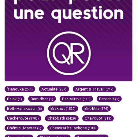
'Hanouka
Actualité
Argent & Travail
(244)
(287)
(747)
Balak
Bamidbar
Bar-Mitsva
Berechit
(1)
(1)
(118)
(1)
Beth-Hamikdach
Brakhot
Brit-Mila
(6)
(1520)
(176)
Cacheroute
Chabbath
Chavouot
(3703)
(2429)
(219)
Chémini Atseret
Chemirat haLachone
(5)
(188)