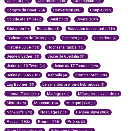
Chemita
Chiddoukh
Communauté
(135)
(200)
(3)
Compte du Omer
Conversion
Couple
(264)
(303)
(297)
Couple et Famille
Deuil
Divers
(5)
(1102)
(5037)
Education
Education
Education des enfants
(1)
(1)
(244)
Explications de Torah
Femmes
Hassidout
(1057)
(316)
(4)
Histoire Juive
Hochaana Rabba
(189)
(18)
Jeûne d'Esther
Jeûne de Guedalia
(69)
(51)
Jeûne du 10 Tévet
Jeûne du 17 Tamouz
(74)
(269)
Jeûne du 9 Av
Kabbala
Kriat haTorah
(581)
(4)
(220)
Lag Baomer
Le sens des prénoms hébraïques
(29)
(2)
Limoud Torah
Mariage
Mélanges lait/viande
(371)
(772)
(1)
Middot
Moussar
Musique juive
(69)
(154)
(1)
Non-Juifs
Nos Sages
Pensée Juive
(249)
(131)
(3087)
Pessah
Pourim
Prières
(1508)
(274)
(3)
Pureté Familiale
Relations & Pudeur