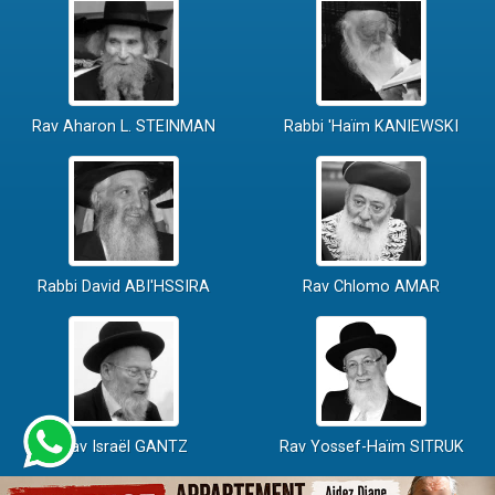
Rav Aharon L. STEINMAN
Rabbi 'Haïm KANIEWSKI
Rabbi David ABI'HSSIRA
Rav Chlomo AMAR
Rav Israël GANTZ
Rav Yossef-Haïm SITRUK