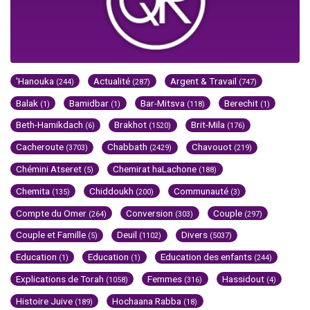
'Hanouka
Actualité
Argent & Travail
(244)
(287)
(747)
Balak
Bamidbar
Bar-Mitsva
Berechit
(1)
(1)
(118)
(1)
Beth-Hamikdach
Brakhot
Brit-Mila
(6)
(1520)
(176)
Cacheroute
Chabbath
Chavouot
(3703)
(2429)
(219)
Chémini Atseret
Chemirat haLachone
(5)
(188)
Chemita
Chiddoukh
Communauté
(135)
(200)
(3)
Compte du Omer
Conversion
Couple
(264)
(303)
(297)
Couple et Famille
Deuil
Divers
(5)
(1102)
(5037)
Education
Education
Education des enfants
(1)
(1)
(244)
Explications de Torah
Femmes
Hassidout
(1058)
(316)
(4)
Histoire Juive
Hochaana Rabba
(189)
(18)