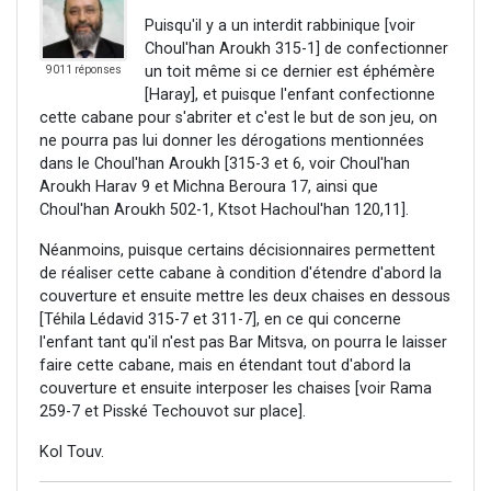
Puisqu'il y a un interdit rabbinique [voir
Choul'han Aroukh 315-1] de confectionner
un toit même si ce dernier est éphémère
9011 réponses
[Haray], et puisque l'enfant confectionne
cette cabane pour s'abriter et c'est le but de son jeu, on
ne pourra pas lui donner les dérogations mentionnées
dans le Choul'han Aroukh [315-3 et 6, voir Choul'han
Aroukh Harav 9 et Michna Beroura 17, ainsi que
Choul'han Aroukh 502-1, Ktsot Hachoul'han 120,11].
Néanmoins, puisque certains décisionnaires permettent
de réaliser cette cabane à condition d'étendre d'abord la
couverture et ensuite mettre les deux chaises en dessous
[Téhila Lédavid 315-7 et 311-7], en ce qui concerne
l'enfant tant qu'il n'est pas Bar Mitsva, on pourra le laisser
faire cette cabane, mais en étendant tout d'abord la
couverture et ensuite interposer les chaises [voir Rama
259-7 et Pisské Techouvot sur place].
Kol Touv.