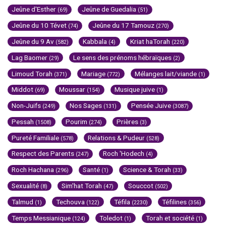
Jeûne d'Esther
Jeûne de Guedalia
(69)
(51)
Jeûne du 10 Tévet
Jeûne du 17 Tamouz
(74)
(270)
Jeûne du 9 Av
Kabbala
Kriat haTorah
(582)
(4)
(220)
Lag Baomer
Le sens des prénoms hébraïques
(29)
(2)
Limoud Torah
Mariage
Mélanges lait/viande
(371)
(772)
(1)
Middot
Moussar
Musique juive
(69)
(154)
(1)
Non-Juifs
Nos Sages
Pensée Juive
(249)
(131)
(3087)
Pessah
Pourim
Prières
(1508)
(274)
(3)
Pureté Familiale
Relations & Pudeur
(578)
(528)
Respect des Parents
Roch 'Hodech
(247)
(4)
Roch Hachana
Santé
Science & Torah
(296)
(1)
(33)
Sexualité
Sim'hat Torah
Souccot
(8)
(47)
(502)
Talmud
Techouva
Téfila
Téfilines
(1)
(122)
(2230)
(356)
Temps Messianique
Toledot
Torah et société
(124)
(1)
(1)