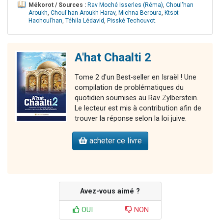
Mékorot / Sources :
Rav Moché Isserles (Réma)
,
Choul'han
Aroukh
,
Choul'han Aroukh Harav
,
Michna Beroura
,
Ktsot
Hachoul’han
,
Téhila Lédavid
,
Pisské Techouvot
.
A'hat Chaalti 2
Tome 2 d'un Best-seller en Israël ! Une
compilation de problématiques du
quotidien soumises au Rav Zylberstein.
Le lecteur est mis à contribution afin de
trouver la réponse selon la loi juive.
acheter ce livre
Avez-vous aimé ?
OUI
NON