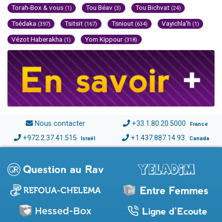
Torah-Box & vous
Tou Béav
Tou Bichvat
(1)
(3)
(24)
Tsédaka
Tsitsit
Tsniout
Vayichla'h
(397)
(167)
(634)
(1)
Vézot Haberakha
Yom Kippour
(1)
(318)
Nous contacter
+33.1.80.20.5000
France
+972.2.37.41.515
+1.437.887.14.93
Israël
Canada