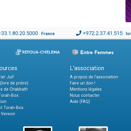
+33.1.80.20.5000
+972.2.37.41.515
France
Is
ources
L'association
ier Juif
A propos de l'association
(livre de prière)
Faire un don !
es de Chabbath
Mentions légales
 Torah-Box
Nous contacter
tion
Aide (FAQ)
t Torah-Box
 Version