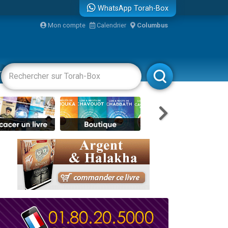
WhatsApp Torah-Box
Mon compte
Calendrier
Columbus
re
racha
Divertissements
Livres
Rabbanim
travers le temps