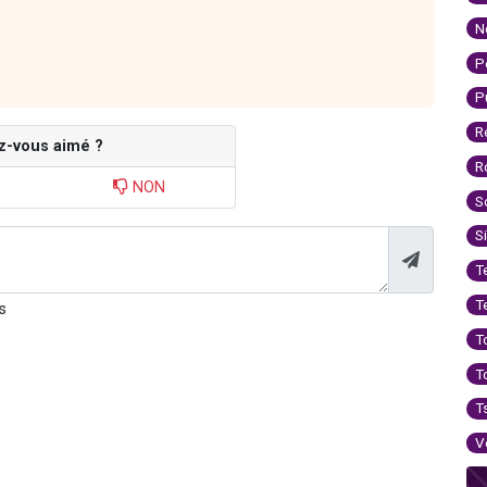
N
P
P
R
z-vous aimé ?
R
NON
S
S
T
T
s
T
T
T
V