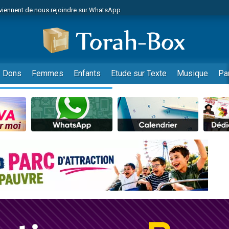
viennent de nous rejoindre sur WhatsApp
de donner son Maasser
es viennent de faire un don pour 5 jours de vacances aux Orphelins
es viennent de faire un don pour Diane, 80 ans, dans un appartement insalub
viennent de nous rejoindre sur WhatsApp
Dons
Femmes
Enfants
Etude sur Texte
Musique
Pa
 viennent de demander une bénédiction
nnes viennent de faire un don pour Sauvez la jambe de Yohan
49 places pour étudier en groupe sur Zoom
lles musiques dans Torah-Box Music
viennent de nous rejoindre sur WhatsApp
viennent de nous rejoindre sur WhatsApp
les musiques dans Torah-Box Music
viennent de nous rejoindre sur WhatsApp
es viennent de faire un don pour Tsédaka : pauvres d'Israel
sion radio : Visions de grandeur n°104 : Le Chabbath et le Birkat Hamazone à 