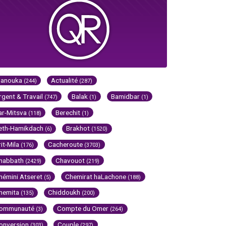
Hanouka
Actualité
(244)
(287)
rgent & Travail
Balak
Bamidbar
(747)
(1)
(1)
ar-Mitsva
Berechit
(118)
(1)
eth-Hamikdach
Brakhot
(6)
(1520)
rit-Mila
Cacheroute
(176)
(3703)
habbath
Chavouot
(2429)
(219)
hémini Atseret
Chemirat haLachone
(5)
(188)
hemita
Chiddoukh
(135)
(200)
ommunauté
Compte du Omer
(3)
(264)
onversion
Couple
(303)
(297)