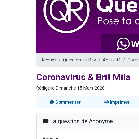
61 personnes
Il reste 
Ariel vient 
Nathaniel vi
4 personnes 
Accueil
Question au Rav
Actualité
Coron
Coronavirus & Brit Mila
Rédigé le Dimanche 15 Mars 2020
Commenter
Imprimer
La question de Anonyme
Bonjour,