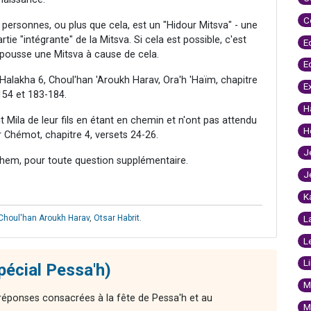
C
ix personnes, ou plus que cela, est un "Hidour Mitsva" - une
rtie "intégrante" de la Mitsva. Si cela est possible, c'est
E
 repousse une Mitsva à cause de cela.
E
 Halakha 6, Choul'han 'Aroukh Harav, Ora'h 'Haïm, chapitre
E
154 et 183-184.
H
Mila de leur fils en étant en chemin et n'ont pas attendu
H
 Chémot, chapitre 4, versets 24-26.
J
hem, pour toute question supplémentaire.
J
K
Choul'han Aroukh Harav
,
Otsar Habrit
.
L
L
L
pécial Pessa'h)
M
réponses consacrées à la fête de Pessa'h et au
M