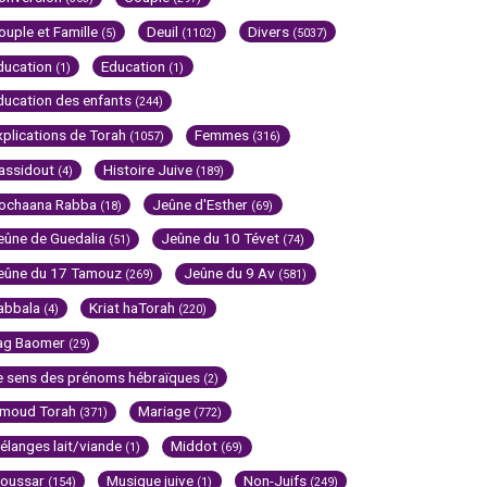
ouple et Famille
Deuil
Divers
(5)
(1102)
(5037)
ducation
Education
(1)
(1)
ducation des enfants
(244)
xplications de Torah
Femmes
(1057)
(316)
assidout
Histoire Juive
(4)
(189)
ochaana Rabba
Jeûne d'Esther
(18)
(69)
eûne de Guedalia
Jeûne du 10 Tévet
(51)
(74)
eûne du 17 Tamouz
Jeûne du 9 Av
(269)
(581)
abbala
Kriat haTorah
(4)
(220)
ag Baomer
(29)
e sens des prénoms hébraïques
(2)
imoud Torah
Mariage
(371)
(772)
élanges lait/viande
Middot
(1)
(69)
oussar
Musique juive
Non-Juifs
(154)
(1)
(249)