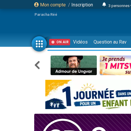
Mon compte
/
Inscription
3 personnes 
Odaya vient 
Paracha Réé
3 personn
3 personn
2 personnes 
Vidéos
Question au Rav
ON AIR
13 personnes
30 perso
Il reste 
12 nouve
3 personnes 
2 personnes 
2 nouvel
3 personnes 
8 personn
Nouvelle émis