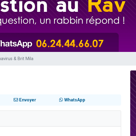
 viennent de demander une bénédiction
49 places pour étudier en groupe sur Zoom
de donner son Maasser
ent de donner son Maasser
viennent de nous rejoindre sur WhatsApp
avirus & Brit Mila
Envoyer
WhatsApp