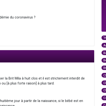
pidémie du coronavirus ?
'
A
B
B
B
C
r la Brit Mila à huit clos et il est strictement interdit de
C
ou [à plus forte raison] à plus tard.
C
C
 huitième jour à partir de la naissance, si le bébé est en
C
 naissance.