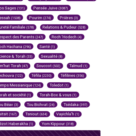
os Sages
Pensée Juive
(131)
(3087)
essah
Pourim
Prières
(1508)
(274)
(3)
ureté Familiale
Relations & Pudeur
(578)
(528)
espect des Parents
Roch 'Hodech
(247)
(4)
och Hachana
Santé
(296)
(1)
cience & Torah
Sexualité
(33)
(8)
im'hat Torah
Souccot
Talmud
(47)
(502)
(1)
echouva
Téfila
Téfilines
(122)
(2230)
(356)
emps Messianique
Toledot
(124)
(1)
orah et société
Torah-Box & vous
(1)
(1)
ou Béav
Tou Bichvat
Tsédaka
(3)
(24)
(397)
sitsit
Tsniout
Vayichla'h
(167)
(634)
(1)
ézot Haberakha
Yom Kippour
(1)
(318)