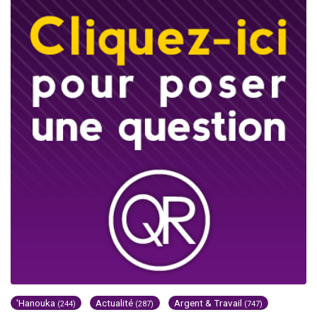
'Hanouka
Actualité
Argent & Travail
(244)
(287)
(747)