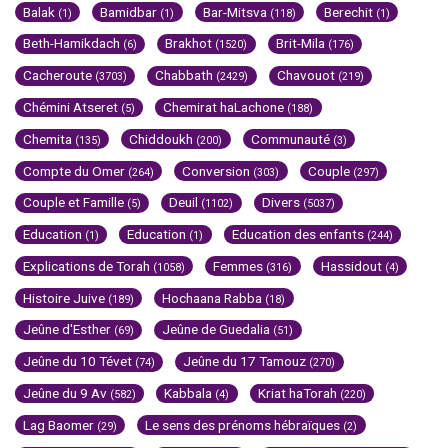
Balak
Bamidbar
Bar-Mitsva
Berechit
(1)
(1)
(118)
(1)
Beth-Hamikdach
Brakhot
Brit-Mila
(6)
(1520)
(176)
Cacheroute
Chabbath
Chavouot
(3703)
(2429)
(219)
Chémini Atseret
Chemirat haLachone
(5)
(188)
Chemita
Chiddoukh
Communauté
(135)
(200)
(3)
Compte du Omer
Conversion
Couple
(264)
(303)
(297)
Couple et Famille
Deuil
Divers
(5)
(1102)
(5037)
Education
Education
Education des enfants
(1)
(1)
(244)
Explications de Torah
Femmes
Hassidout
(1058)
(316)
(4)
Histoire Juive
Hochaana Rabba
(189)
(18)
Jeûne d'Esther
Jeûne de Guedalia
(69)
(51)
Jeûne du 10 Tévet
Jeûne du 17 Tamouz
(74)
(270)
Jeûne du 9 Av
Kabbala
Kriat haTorah
(582)
(4)
(220)
Lag Baomer
Le sens des prénoms hébraïques
(29)
(2)