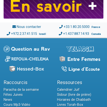
Nous contacter
+33.1.80.20.5000
France
+972.2.37.41.515
+1.437.887.14.93
Israël
Canada
Raccourcis
Ressources
Paracha de la semaine
Calendrier Juif
Fêtes Juives
Sidour (livre de prière)
News
Horaires de Chabbath
Cours Mp3-Vidéo
Livres Torah-Box