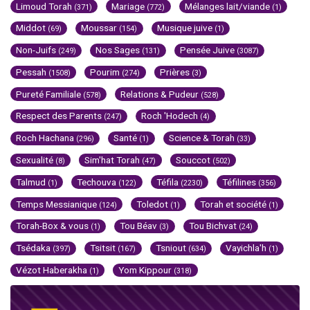
Limoud Torah
Mariage
Mélanges lait/viande
(371)
(772)
(1)
Middot
Moussar
Musique juive
(69)
(154)
(1)
Non-Juifs
Nos Sages
Pensée Juive
(249)
(131)
(3087)
Pessah
Pourim
Prières
(1508)
(274)
(3)
Pureté Familiale
Relations & Pudeur
(578)
(528)
Respect des Parents
Roch 'Hodech
(247)
(4)
Roch Hachana
Santé
Science & Torah
(296)
(1)
(33)
Sexualité
Sim'hat Torah
Souccot
(8)
(47)
(502)
Talmud
Techouva
Téfila
Téfilines
(1)
(122)
(2230)
(356)
Temps Messianique
Toledot
Torah et société
(124)
(1)
(1)
Torah-Box & vous
Tou Béav
Tou Bichvat
(1)
(3)
(24)
Tsédaka
Tsitsit
Tsniout
Vayichla'h
(397)
(167)
(634)
(1)
Vézot Haberakha
Yom Kippour
(1)
(318)