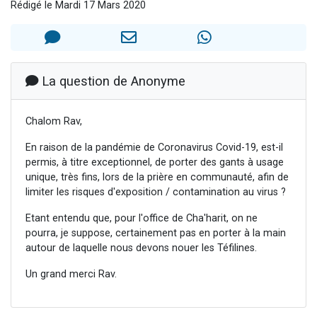
Rédigé le Mardi 17 Mars 2020
Nouvelle émission radio : Visions de grandeur n°104 : Le Chabbath et le Birkat Hamazone à travers le temps
61 personnes viennent de demander une bénédiction
Ariel vient de donner son Maasser
Il reste 49 places pour étudier en groupe sur Zoom
La question de Anonyme
Eva vient de donner son Maasser
Chalom Rav,
En raison de la pandémie de Coronavirus Covid-19, est-il
permis, à titre exceptionnel, de porter des gants à usage
unique, très fins, lors de la prière en communauté, afin de
limiter les risques d'exposition / contamination au virus ?
Etant entendu que, pour l'office de Cha'harit, on ne
pourra, je suppose, certainement pas en porter à la main
autour de laquelle nous devons nouer les Téfilines.
Un grand merci Rav.