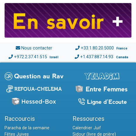
Nous contacter
+33.1.80.20.5000
France
+972.2.37.41.515
+1.437.887.14.93
Israël
Canada
Raccourcis
Ressources
Paracha de la semaine
Calendrier Juif
Fêtes Juives
Sidour (livre de prière)