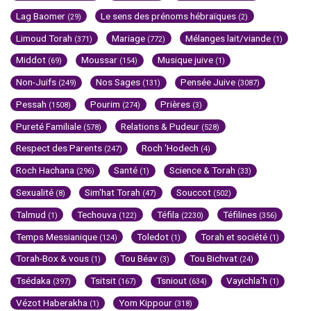
Lag Baomer
Le sens des prénoms hébraïques
(29)
(2)
Limoud Torah
Mariage
Mélanges lait/viande
(371)
(772)
(1)
Middot
Moussar
Musique juive
(69)
(154)
(1)
Non-Juifs
Nos Sages
Pensée Juive
(249)
(131)
(3087)
Pessah
Pourim
Prières
(1508)
(274)
(3)
Pureté Familiale
Relations & Pudeur
(578)
(528)
Respect des Parents
Roch 'Hodech
(247)
(4)
Roch Hachana
Santé
Science & Torah
(296)
(1)
(33)
Sexualité
Sim'hat Torah
Souccot
(8)
(47)
(502)
Talmud
Techouva
Téfila
Téfilines
(1)
(122)
(2230)
(356)
Temps Messianique
Toledot
Torah et société
(124)
(1)
(1)
Torah-Box & vous
Tou Béav
Tou Bichvat
(1)
(3)
(24)
Tsédaka
Tsitsit
Tsniout
Vayichla'h
(397)
(167)
(634)
(1)
Vézot Haberakha
Yom Kippour
(1)
(318)