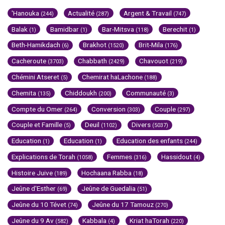
'Hanouka
Actualité
Argent & Travail
(244)
(287)
(747)
Balak
Bamidbar
Bar-Mitsva
Berechit
(1)
(1)
(118)
(1)
Beth-Hamikdach
Brakhot
Brit-Mila
(6)
(1520)
(176)
Cacheroute
Chabbath
Chavouot
(3703)
(2429)
(219)
Chémini Atseret
Chemirat haLachone
(5)
(188)
Chemita
Chiddoukh
Communauté
(135)
(200)
(3)
Compte du Omer
Conversion
Couple
(264)
(303)
(297)
Couple et Famille
Deuil
Divers
(5)
(1102)
(5037)
Education
Education
Education des enfants
(1)
(1)
(244)
Explications de Torah
Femmes
Hassidout
(1058)
(316)
(4)
Histoire Juive
Hochaana Rabba
(189)
(18)
Jeûne d'Esther
Jeûne de Guedalia
(69)
(51)
Jeûne du 10 Tévet
Jeûne du 17 Tamouz
(74)
(270)
Jeûne du 9 Av
Kabbala
Kriat haTorah
(582)
(4)
(220)