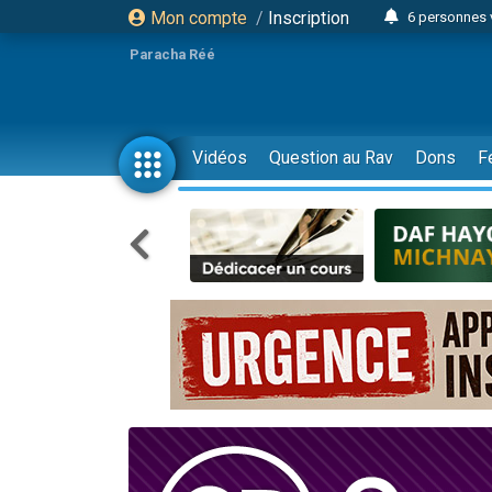
Mon compte
/
Inscription
6 personnes 
4 personn
Paracha Réé
2 personn
17 personnes
4 personnes 
Vidéos
Question au Rav
Dons
F
Il reste 
23 person
Eva vient de
4 personnes 
3 personnes 
3 personn
Odaya vient 
13 personnes
2 personnes 
30 perso