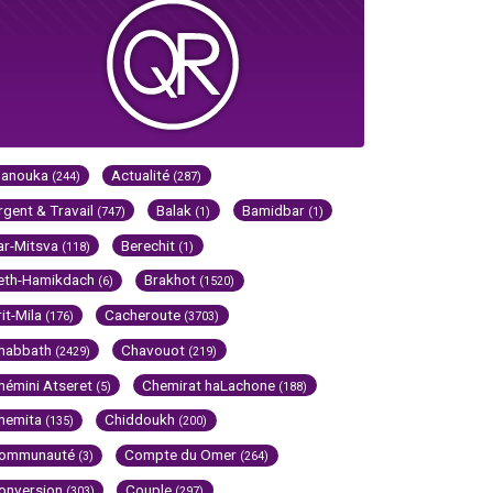
Hanouka
Actualité
(244)
(287)
rgent & Travail
Balak
Bamidbar
(747)
(1)
(1)
ar-Mitsva
Berechit
(118)
(1)
eth-Hamikdach
Brakhot
(6)
(1520)
rit-Mila
Cacheroute
(176)
(3703)
habbath
Chavouot
(2429)
(219)
hémini Atseret
Chemirat haLachone
(5)
(188)
hemita
Chiddoukh
(135)
(200)
ommunauté
Compte du Omer
(3)
(264)
onversion
Couple
(303)
(297)