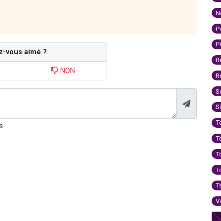
N
P
P
z-vous aimé ?
R
NON
R
S
S
T
s
T
T
T
T
V