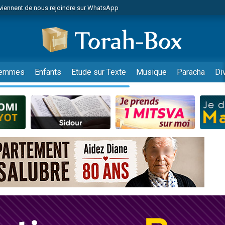
viennent de nous rejoindre sur WhatsApp
es viennent de faire un don pour Reloger Rivka, 6 enfants, victime de violences
es viennent de faire un don pour 1 Journée de Vacances Pour les Enfants
 viennent de demander une bénédiction
viennent de nous rejoindre sur WhatsApp
emmes
Enfants
Etude sur Texte
Musique
Paracha
Di
49 places pour étudier en groupe sur Zoom
nes viennent de faire un don pour Diane, 80 ans, dans un appartement insalu
 donner son Maasser
viennent de nous rejoindre sur WhatsApp
viennent de nous rejoindre sur WhatsApp
es viennent de faire un don pour 5 jours de vacances aux Orphelins
de donner son Maasser
 viennent de demander une bénédiction
viennent de nous rejoindre sur WhatsApp
nnes viennent de faire un don pour Sauvez la jambe de Yohan