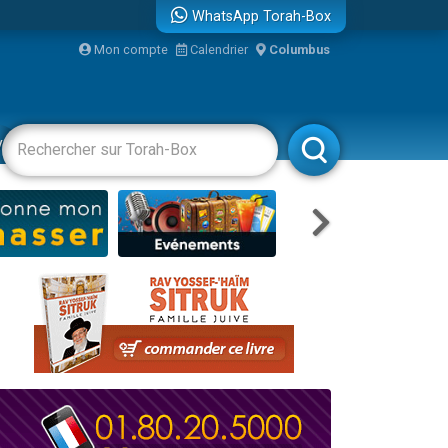
WhatsApp Torah-Box
...
Mon compte
Calendrier
Columbus
vertissements
Livres
Rabbanim
bre