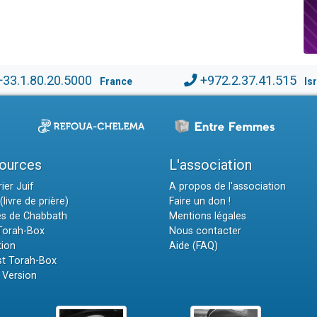
+33.1.80.20.5000
+972.2.37.41.515
France
Is
ources
L'association
ier Juif
A propos de l'association
(livre de prière)
Faire un don !
es de Chabbath
Mentions légales
 Torah-Box
Nous contacter
tion
Aide (FAQ)
t Torah-Box
 Version