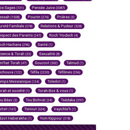
os Sages
Pensée Juive
(131)
(3087)
essah
Pourim
Prières
(1508)
(274)
(3)
ureté Familiale
Relations & Pudeur
(578)
(528)
espect des Parents
Roch 'Hodech
(247)
(4)
och Hachana
Santé
(296)
(1)
cience & Torah
Sexualité
(33)
(8)
im'hat Torah
Souccot
Talmud
(47)
(502)
(1)
echouva
Téfila
Téfilines
(122)
(2230)
(356)
emps Messianique
Toledot
(124)
(1)
orah et société
Torah-Box & vous
(1)
(1)
ou Béav
Tou Bichvat
Tsédaka
(3)
(24)
(397)
sitsit
Tsniout
Vayichla'h
(167)
(634)
(1)
ézot Haberakha
Yom Kippour
(1)
(318)