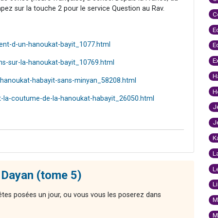
Tapez sur la touche 2 pour le service Question au Rav.
C
E
ent-d-un-hanoukat-bayit_1077.html
E
E
ns-sur-la-hanoukat-bayit_10769.html
H
-hanoukat-habayit-sans-minyan_58208.html
H
t-la-coutume-de-la-hanoukat-habayit_26050.html
J
J
K
L
L
 Dayan (tome 5)
L
êtes posées un jour, ou vous vous les poserez dans
M
M