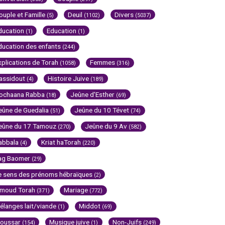
ouple et Famille
Deuil
Divers
(5)
(1102)
(5037)
ducation
Education
(1)
(1)
ducation des enfants
(244)
xplications de Torah
Femmes
(1058)
(316)
assidout
Histoire Juive
(4)
(189)
ochaana Rabba
Jeûne d'Esther
(18)
(69)
eûne de Guedalia
Jeûne du 10 Tévet
(51)
(74)
eûne du 17 Tamouz
Jeûne du 9 Av
(270)
(582)
abbala
Kriat haTorah
(4)
(220)
ag Baomer
(29)
e sens des prénoms hébraïques
(2)
imoud Torah
Mariage
(371)
(772)
élanges lait/viande
Middot
(1)
(69)
oussar
Musique juive
Non-Juifs
(154)
(1)
(249)