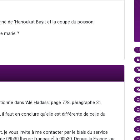
nne de 'Hanoukat Bayit et la coupe du poisson.
e marie ?
'
A
B
B
B
C
ionné dans 'Alé Hadass, page 778, paragraphe 31.
C
 il faut en conclure qu'elle est différente de celle du
C
C
, je vous invite à me contacter par le biais du service
 de 09h30 [heure française] à 00h30. Depuis la France, au
C