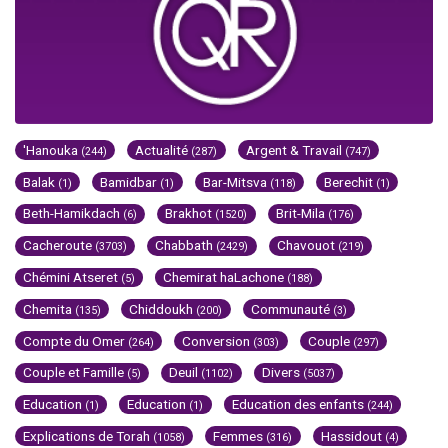
'Hanouka
Actualité
Argent & Travail
(244)
(287)
(747)
Balak
Bamidbar
Bar-Mitsva
Berechit
(1)
(1)
(118)
(1)
Beth-Hamikdach
Brakhot
Brit-Mila
(6)
(1520)
(176)
Cacheroute
Chabbath
Chavouot
(3703)
(2429)
(219)
Chémini Atseret
Chemirat haLachone
(5)
(188)
Chemita
Chiddoukh
Communauté
(135)
(200)
(3)
Compte du Omer
Conversion
Couple
(264)
(303)
(297)
Couple et Famille
Deuil
Divers
(5)
(1102)
(5037)
Education
Education
Education des enfants
(1)
(1)
(244)
Explications de Torah
Femmes
Hassidout
(1058)
(316)
(4)