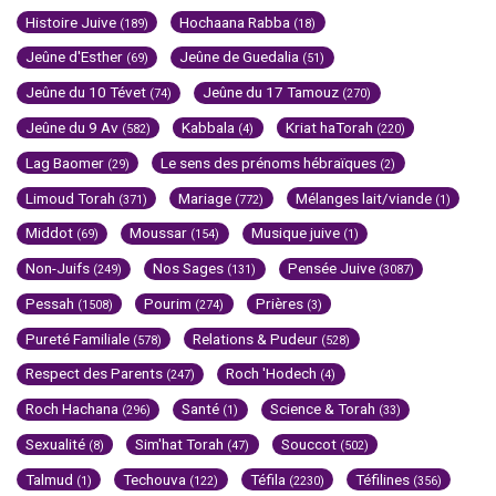
Histoire Juive
Hochaana Rabba
(189)
(18)
Jeûne d'Esther
Jeûne de Guedalia
(69)
(51)
Jeûne du 10 Tévet
Jeûne du 17 Tamouz
(74)
(270)
Jeûne du 9 Av
Kabbala
Kriat haTorah
(582)
(4)
(220)
Lag Baomer
Le sens des prénoms hébraïques
(29)
(2)
Limoud Torah
Mariage
Mélanges lait/viande
(371)
(772)
(1)
Middot
Moussar
Musique juive
(69)
(154)
(1)
Non-Juifs
Nos Sages
Pensée Juive
(249)
(131)
(3087)
Pessah
Pourim
Prières
(1508)
(274)
(3)
Pureté Familiale
Relations & Pudeur
(578)
(528)
Respect des Parents
Roch 'Hodech
(247)
(4)
Roch Hachana
Santé
Science & Torah
(296)
(1)
(33)
Sexualité
Sim'hat Torah
Souccot
(8)
(47)
(502)
Talmud
Techouva
Téfila
Téfilines
(1)
(122)
(2230)
(356)