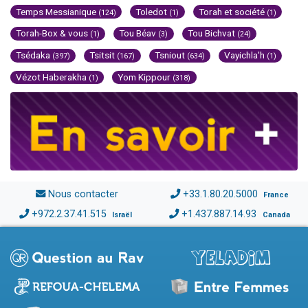
Temps Messianique
Toledot
Torah et société
(124)
(1)
(1)
Torah-Box & vous
Tou Béav
Tou Bichvat
(1)
(3)
(24)
Tsédaka
Tsitsit
Tsniout
Vayichla'h
(397)
(167)
(634)
(1)
Vézot Haberakha
Yom Kippour
(1)
(318)
Nous contacter
+33.1.80.20.5000
France
+972.2.37.41.515
+1.437.887.14.93
Israël
Canada