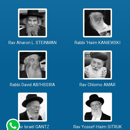
Rav Aharon L. STEINMAN
Rabbi 'Haïm KANIEWSKI
Rabbi David ABI'HSSIRA
Rav Chlomo AMAR
Rav Israël GANTZ
Rav Yossef-Haïm SITRUK