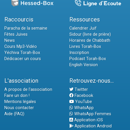
Raccourcis
Ressources
Paracha de la semaine
Calendrier Juif
Fêtes Juives
Sidour (livre de prière)
News
Horaires de Chabbath
Cours Mp3-Vidéo
Livres Torah-Box
Yéchiva Torah-Box
Inscription
Dédicacer un cours
Podcast Torah-Box
English Version
L'association
Retrouvez-nous...
A propos de l'association
Twitter
Faire un don !
Facebook
Mentions légales
YouTube
Nous contacter
WhatsApp
Aide (FAQ)
WhatsApp Femmes
Application iOS
Application Android