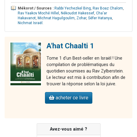
Mékorot / Sources :
Rabbi Yechezkel Bing
,
Rav Boaz Chalom
,
Rav Yaakov Moché Hillel
,
Nékoudot Hakessef
,
Cha'ar
Hakavanot
,
Michnat Haguilgoulim
,
Zohar
,
Séfer Hatanya
,
Nichmat Israël
.
A'hat Chaalti 1
Tome 1 d'un Best-seller en Israël ! Une
compilation de problématiques du
quotidien soumises au Rav Zylberstein.
Le lecteur est mis à contribution afin de
trouver la réponse selon la loi juive.
acheter ce livre
Avez-vous aimé ?