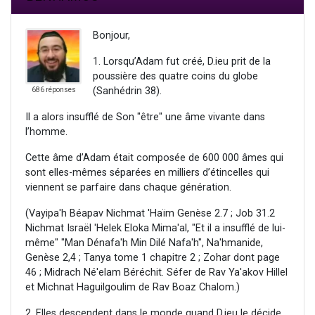
Bonjour,
1. Lorsqu’Adam fut créé, D.ieu prit de la
poussière des quatre coins du globe
(Sanhédrin 38).
686 réponses
Il a alors insufflé de Son "être" une âme vivante dans
l’homme.
Cette âme d’Adam était composée de 600 000 âmes qui
sont elles-mêmes séparées en milliers d’étincelles qui
viennent se parfaire dans chaque génération.
(Vayipa'h Béapav Nichmat 'Haïm Genèse 2.7 ; Job 31.2
Nichmat Israël 'Helek Eloka Mima'al, "Et il a insufflé de lui-
même" "Man Dénafa'h Min Dilé Nafa'h", Na'hmanide,
Genèse 2,4 ; Tanya tome 1 chapitre 2 ; Zohar dont page
46 ; Midrach Né'elam Béréchit. Séfer de Rav Ya'akov Hillel
et Michnat Haguilgoulim de Rav Boaz Chalom.)
2. Elles descendent dans le monde quand D.ieu le décide,