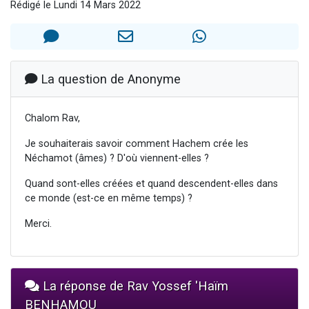
Rédigé le Lundi 14 Mars 2022
3 personnes viennent de nous rejoindre sur WhatsApp
3 personnes viennent de faire un don pour 5 jours de vacances aux Orphelins
Odaya vient de donner son Maasser
13 personnes viennent de demander une bénédiction
La question de Anonyme
3 personnes viennent de nous rejoindre sur WhatsApp
Chalom Rav,
Je souhaiterais savoir comment Hachem crée les
Néchamot (âmes) ? D'où viennent-elles ?
Quand sont-elles créées et quand descendent-elles dans
ce monde (est-ce en même temps) ?
Merci.
La réponse de Rav Yossef 'Haïm
BENHAMOU