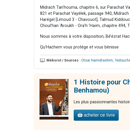
Midrach Tan'houma, chapitre 6, sur Parachat V
821 et Parachat Vayélek, passage 940, Midrach R
Harégel [Limoud 3 - Chavouot], Talmud Kiddouc
Choul'han 'Aroukh - Ora'h 'Haïm, chapitre 494
Nous sommes à votre disposition, Bé’ézrat Hac
Qu’Hachem vous protège et vous bénisse
Mékorot / Sources :
Otsar Hamidrashim
,
'Hidouch
1 Histoire pour C
Benhamou)
Les plus passionnantes histoi
acheter ce livre