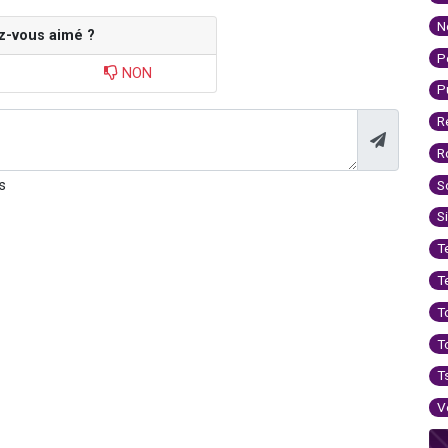
N
z-vous aimé ?
P
NON
P
R
R
s
S
S
T
T
T
T
T
V