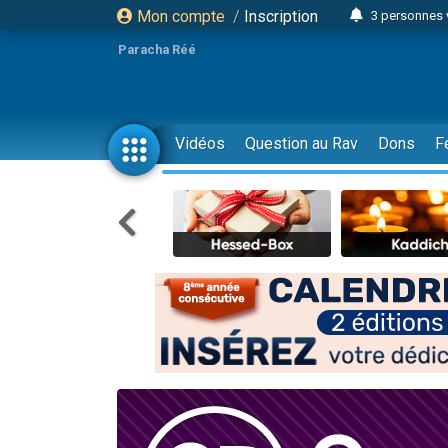
Mon compte
/
Inscription
3 personnes 
Odaya vient 
Paracha Réé
3 personn
3 personn
2 personnes 
Vidéos
Question au Rav
Dons
F
13 personnes
30 perso
Il reste 
12 nouve
3 personnes 
2 personnes 
2 nouvel
3 personnes 
8 personn
Nouvelle émis