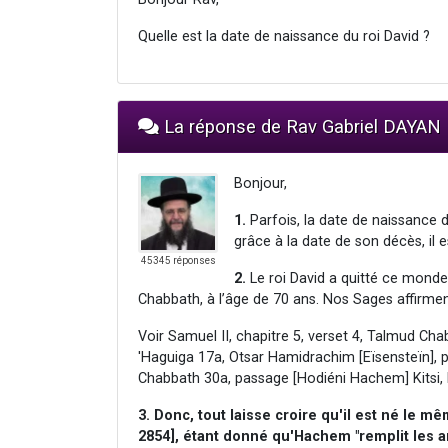
Quelle est la date de naissance du roi David ?
La réponse de Rav Gabriel DAYAN
Bonjour,
1.
Parfois, la date de naissance 
grâce à la date de son décès, il e
45345 réponses
2.
Le roi David a quitté ce monde 
Chabbath, à l’âge de 70 ans. Nos Sages affirmen
Voir Samuel II, chapitre 5, verset 4, Talmud Ch
'Haguiga 17a, Otsar Hamidrachim [Eïsensteïn],
Chabbath 30a, passage [Hodiéni Hachem] Kitsi,
3. Donc, tout laisse croire qu'il est né le mê
2854], étant donné qu'Hachem "remplit les 