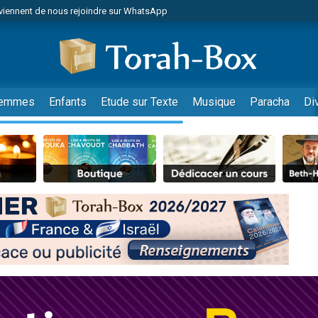
viennent de nous rejoindre sur WhatsApp
de donner son Maasser
es viennent de faire un don pour 5 jours de vacances aux Orphelins
es viennent de faire un don pour Diane, 80 ans, dans un appartement insalub
viennent de nous rejoindre sur WhatsApp
emmes
Enfants
Etude sur Texte
Musique
Paracha
Di
 viennent de demander une bénédiction
nnes viennent de faire un don pour Sauvez la jambe de Yohan
49 places pour étudier en groupe sur Zoom
lles musiques dans Torah-Box Music
viennent de nous rejoindre sur WhatsApp
viennent de nous rejoindre sur WhatsApp
les musiques dans Torah-Box Music
viennent de nous rejoindre sur WhatsApp
es viennent de faire un don pour Tsédaka : pauvres d'Israel
sion radio : Visions de grandeur n°104 : Le Chabbath et le Birkat Hamazone à 