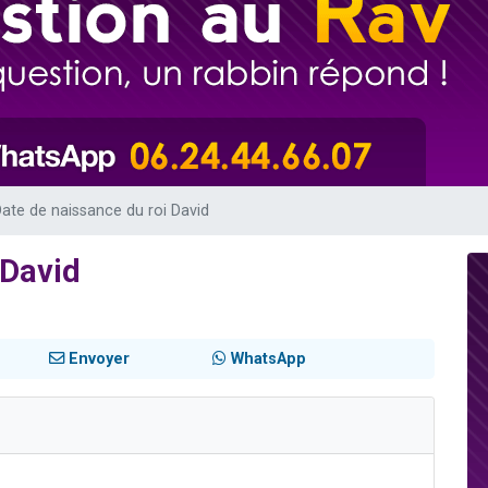
 viennent de demander une bénédiction
49 places pour étudier en groupe sur Zoom
de donner son Maasser
ent de donner son Maasser
viennent de nous rejoindre sur WhatsApp
ate de naissance du roi David
 David
Envoyer
WhatsApp