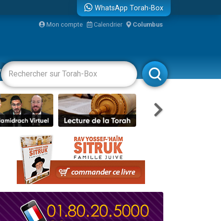
WhatsApp Torah-Box
Mon compte
Calendrier
Columbus
re
vertissements
Livres
Rabbanim
travers le temps