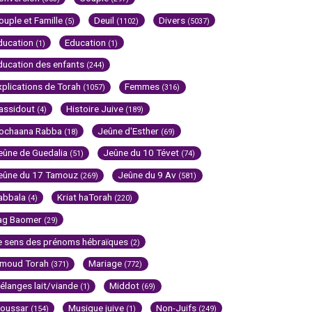
ouple et Famille
Deuil
Divers
(5)
(1102)
(5037)
ducation
Education
(1)
(1)
ducation des enfants
(244)
xplications de Torah
Femmes
(1057)
(316)
assidout
Histoire Juive
(4)
(189)
ochaana Rabba
Jeûne d'Esther
(18)
(69)
eûne de Guedalia
Jeûne du 10 Tévet
(51)
(74)
eûne du 17 Tamouz
Jeûne du 9 Av
(269)
(581)
abbala
Kriat haTorah
(4)
(220)
ag Baomer
(29)
e sens des prénoms hébraïques
(2)
imoud Torah
Mariage
(371)
(772)
élanges lait/viande
Middot
(1)
(69)
oussar
Musique juive
Non-Juifs
(154)
(1)
(249)