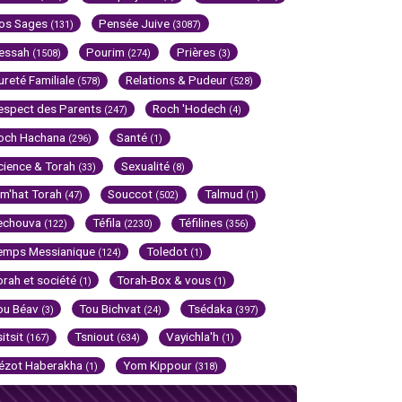
os Sages
Pensée Juive
(131)
(3087)
essah
Pourim
Prières
(1508)
(274)
(3)
ureté Familiale
Relations & Pudeur
(578)
(528)
espect des Parents
Roch 'Hodech
(247)
(4)
och Hachana
Santé
(296)
(1)
cience & Torah
Sexualité
(33)
(8)
im'hat Torah
Souccot
Talmud
(47)
(502)
(1)
echouva
Téfila
Téfilines
(122)
(2230)
(356)
emps Messianique
Toledot
(124)
(1)
orah et société
Torah-Box & vous
(1)
(1)
ou Béav
Tou Bichvat
Tsédaka
(3)
(24)
(397)
sitsit
Tsniout
Vayichla'h
(167)
(634)
(1)
ézot Haberakha
Yom Kippour
(1)
(318)