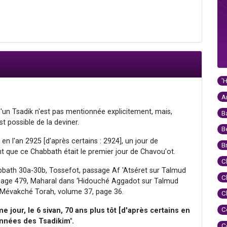
'
A
d'un Tsadik n'est pas mentionnée explicitement, mais,
B
st possible de la deviner.
B
en l'an 2925 [d'après certains : 2924], un jour de
B
t que ce Chabbath était le premier jour de Chavou'ot.
C
abbath 30a-30b, Tossefot, passage Af 'Atséret sur Talmud
C
 page 479, Maharal dans ‘Hidouché Aggadot sur Talmud
 Mévakché Torah, volume 37, page 36.
C
C
me jour, le 6 sivan, 70 ans plus tôt [d'après certains en
années des Tsadikim".
C