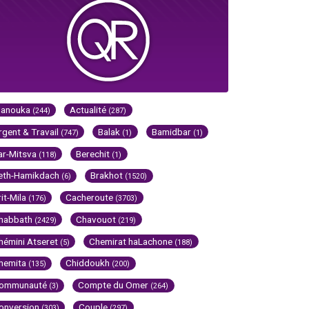
Hanouka
Actualité
(244)
(287)
rgent & Travail
Balak
Bamidbar
(747)
(1)
(1)
ar-Mitsva
Berechit
(118)
(1)
eth-Hamikdach
Brakhot
(6)
(1520)
rit-Mila
Cacheroute
(176)
(3703)
habbath
Chavouot
(2429)
(219)
hémini Atseret
Chemirat haLachone
(5)
(188)
hemita
Chiddoukh
(135)
(200)
ommunauté
Compte du Omer
(3)
(264)
onversion
Couple
(303)
(297)