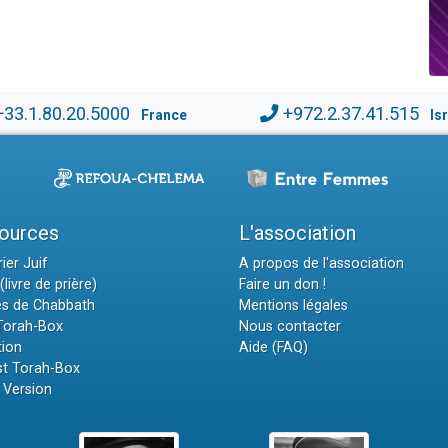
+33.1.80.20.5000
+972.2.37.41.515
France
Is
ources
L'association
ier Juif
A propos de l'association
(livre de prière)
Faire un don !
es de Chabbath
Mentions légales
 Torah-Box
Nous contacter
tion
Aide (FAQ)
t Torah-Box
 Version