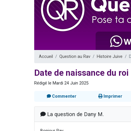
61 personnes
Il reste 
Ariel vient 
Nathaniel vi
4 personnes 
Accueil
Question au Rav
Histoire Juive
D
Date de naissance du roi
Rédigé le Mardi 24 Juin 2025
Commenter
Imprimer
La question de Dany M.
Bonjour Rav,