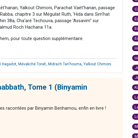
aét'hanan, Yalkout Chimoni, Parachat Vaét'hanan, passage
C
abba, chapitre 3 sur Méguilat Ruth, 'Hida dans Sim'hat
E
hin 38a, Cha'aré Techouva, passage 'Assavim" sur
, Talmud Roch Hachana 11a.
E
E
hem, pour toute question supplémentaire.
H
H
é Hagadot
,
Mévakché Torah
,
Midrach Tan'houma
,
Yalkout Chimoni
.
J
J
habbath, Tome 1 (Binyamin
K
L
L
res racontées par Binyamin Benhamou, enfin en livre !
L
M
M