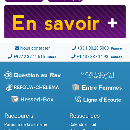
Nous contacter
+33.1.80.20.5000
France
+972.2.37.41.515
+1.437.887.14.93
Israël
Canada
Raccourcis
Ressources
Paracha de la semaine
Calendrier Juif