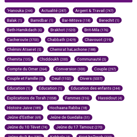
'Hanouka
Actualité
Argent & Travail
(244)
(287)
(747)
Balak
Bamidbar
Bar-Mitsva
Berechit
(1)
(1)
(118)
(1)
Beth-Hamikdach
Brakhot
Brit-Mila
(6)
(1520)
(176)
Cacheroute
Chabbath
Chavouot
(3703)
(2429)
(219)
Chémini Atseret
Chemirat haLachone
(5)
(188)
Chemita
Chiddoukh
Communauté
(135)
(200)
(3)
Compte du Omer
Conversion
Couple
(264)
(303)
(297)
Couple et Famille
Deuil
Divers
(5)
(1102)
(5037)
Education
Education
Education des enfants
(1)
(1)
(244)
Explications de Torah
Femmes
Hassidout
(1058)
(316)
(4)
Histoire Juive
Hochaana Rabba
(189)
(18)
Jeûne d'Esther
Jeûne de Guedalia
(69)
(51)
Jeûne du 10 Tévet
Jeûne du 17 Tamouz
(74)
(270)
Jeûne du 9 Av
Kabbala
Kriat haTorah