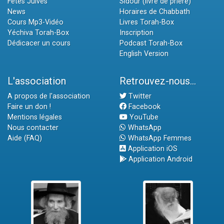
Fêtes Juives
Sidour (livre de prière)
News
Horaires de Chabbath
Cours Mp3-Vidéo
Livres Torah-Box
Yéchiva Torah-Box
Inscription
Dédicacer un cours
Podcast Torah-Box
English Version
L'association
Retrouvez-nous...
A propos de l'association
Twitter
Faire un don !
Facebook
Mentions légales
YouTube
Nous contacter
WhatsApp
Aide (FAQ)
WhatsApp Femmes
Application iOS
Application Android