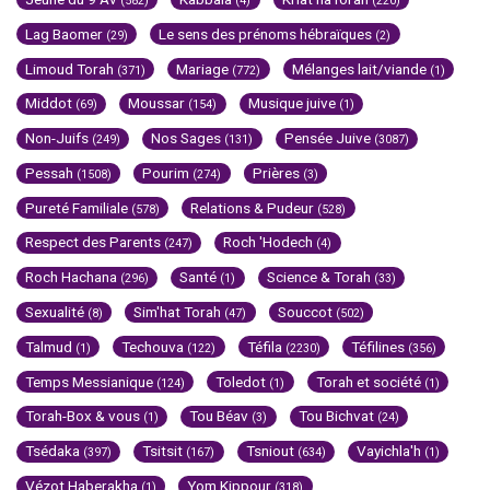
(582)
(4)
(220)
Lag Baomer
Le sens des prénoms hébraïques
(29)
(2)
Limoud Torah
Mariage
Mélanges lait/viande
(371)
(772)
(1)
Middot
Moussar
Musique juive
(69)
(154)
(1)
Non-Juifs
Nos Sages
Pensée Juive
(249)
(131)
(3087)
Pessah
Pourim
Prières
(1508)
(274)
(3)
Pureté Familiale
Relations & Pudeur
(578)
(528)
Respect des Parents
Roch 'Hodech
(247)
(4)
Roch Hachana
Santé
Science & Torah
(296)
(1)
(33)
Sexualité
Sim'hat Torah
Souccot
(8)
(47)
(502)
Talmud
Techouva
Téfila
Téfilines
(1)
(122)
(2230)
(356)
Temps Messianique
Toledot
Torah et société
(124)
(1)
(1)
Torah-Box & vous
Tou Béav
Tou Bichvat
(1)
(3)
(24)
Tsédaka
Tsitsit
Tsniout
Vayichla'h
(397)
(167)
(634)
(1)
Vézot Haberakha
Yom Kippour
(1)
(318)