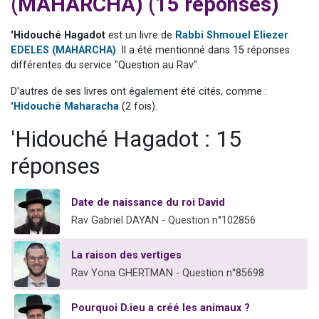
(MAHARCHA) (15 réponses)
17 personnes viennent de demander une bénédiction
4 personnes viennent de nous rejoindre sur WhatsApp
'Hidouché Hagadot
est un livre de
Rabbi Shmouel Eliezer
EDELES (MAHARCHA)
. Il a été mentionné dans 15 réponses
Il reste 49 places pour étudier en groupe sur Zoom
différentes du service "Question au Rav".
Eva vient de donner son Maasser
D'autres de ses livres ont également été cités, comme :
Eli vient de donner son Maasser
'Hidouché Maharacha
(2 fois).
'Hidouché Hagadot : 15
réponses
Date de naissance du roi David
Rav Gabriel DAYAN - Question n°102856
La raison des vertiges
Rav Yona GHERTMAN - Question n°85698
Pourquoi D.ieu a créé les animaux ?