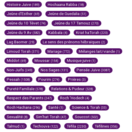
Histoire Juive
Hochaana Rabba
(189)
(18)
Jeûne d'Esther
Jeûne de Guedalia
(69)
(51)
Jeûne du 10 Tévet
Jeûne du 17 Tamouz
(74)
(270)
Jeûne du 9 Av
Kabbala
Kriat haTorah
(582)
(4)
(220)
Lag Baomer
Le sens des prénoms hébraïques
(29)
(2)
Limoud Torah
Mariage
Mélanges lait/viande
(371)
(772)
(1)
Middot
Moussar
Musique juive
(69)
(154)
(1)
Non-Juifs
Nos Sages
Pensée Juive
(249)
(131)
(3087)
Pessah
Pourim
Prières
(1508)
(274)
(3)
Pureté Familiale
Relations & Pudeur
(578)
(528)
Respect des Parents
Roch 'Hodech
(247)
(4)
Roch Hachana
Santé
Science & Torah
(296)
(1)
(33)
Sexualité
Sim'hat Torah
Souccot
(8)
(47)
(502)
Talmud
Techouva
Téfila
Téfilines
(1)
(122)
(2230)
(356)