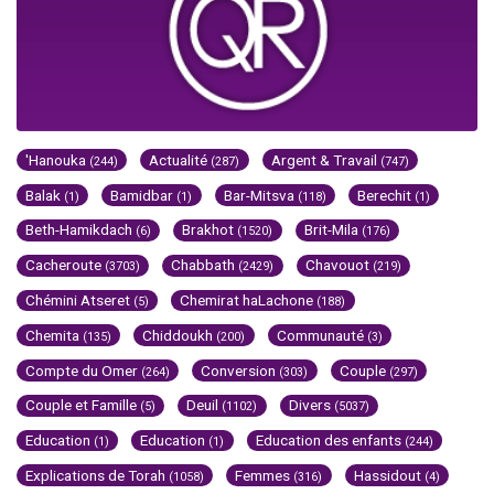
'Hanouka
Actualité
Argent & Travail
(244)
(287)
(747)
Balak
Bamidbar
Bar-Mitsva
Berechit
(1)
(1)
(118)
(1)
Beth-Hamikdach
Brakhot
Brit-Mila
(6)
(1520)
(176)
Cacheroute
Chabbath
Chavouot
(3703)
(2429)
(219)
Chémini Atseret
Chemirat haLachone
(5)
(188)
Chemita
Chiddoukh
Communauté
(135)
(200)
(3)
Compte du Omer
Conversion
Couple
(264)
(303)
(297)
Couple et Famille
Deuil
Divers
(5)
(1102)
(5037)
Education
Education
Education des enfants
(1)
(1)
(244)
Explications de Torah
Femmes
Hassidout
(1058)
(316)
(4)