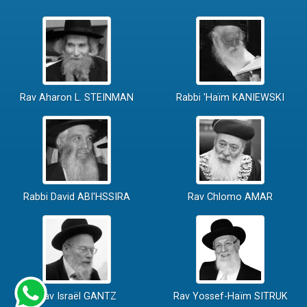
Rav Aharon L. STEINMAN
Rabbi 'Haïm KANIEWSKI
Rabbi David ABI'HSSIRA
Rav Chlomo AMAR
Rav Israël GANTZ
Rav Yossef-Haïm SITRUK