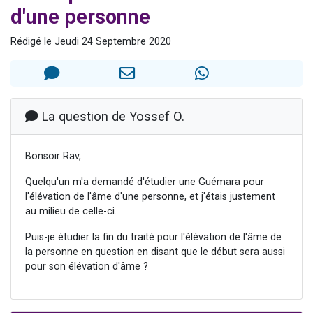
d'une personne
13 personnes viennent de demander une bénédiction
30 personnes viennent de faire un don pour Sauvez la jambe de Yohan
Rédigé le Jeudi 24 Septembre 2020
Il reste 49 places pour étudier en groupe sur Zoom
12 nouvelles musiques dans Torah-Box Music
29 personnes viennent de demander une bénédiction
La question de Yossef O.
Bonsoir Rav,
Quelqu'un m'a demandé d'étudier une Guémara pour
l'élévation de l'âme d'une personne, et j'étais justement
au milieu de celle-ci.
Puis-je étudier la fin du traité pour l'élévation de l'âme de
la personne en question en disant que le début sera aussi
pour son élévation d'âme ?