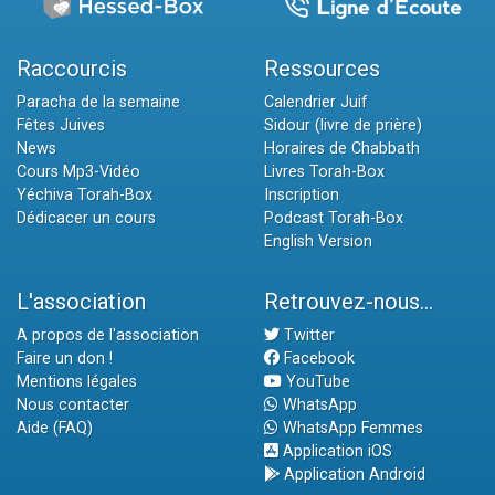
Raccourcis
Ressources
Paracha de la semaine
Calendrier Juif
Fêtes Juives
Sidour (livre de prière)
News
Horaires de Chabbath
Cours Mp3-Vidéo
Livres Torah-Box
Yéchiva Torah-Box
Inscription
Dédicacer un cours
Podcast Torah-Box
English Version
L'association
Retrouvez-nous...
A propos de l'association
Twitter
Faire un don !
Facebook
Mentions légales
YouTube
Nous contacter
WhatsApp
Aide (FAQ)
WhatsApp Femmes
Application iOS
Application Android