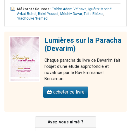
Mékorot / Sources :
Toldot Adam Vé'hava
,
Iguérot Moché
,
Avkat Rohel
,
Birké Yossef
,
Méchiv Davar
,
Tsits Eliézer
,
'Hachouké 'Hémed
.
Lumières sur la Paracha
(Devarim)
Chaque paracha du livre de Devarim fait
l'objet d'une étude approfondie et
novatrice par le Rav Emmanuel
Bensimon.
acheter ce livre
Avez-vous aimé ?