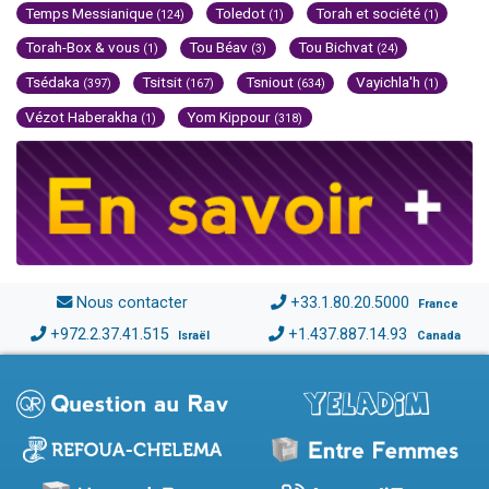
Temps Messianique
Toledot
Torah et société
(124)
(1)
(1)
Torah-Box & vous
Tou Béav
Tou Bichvat
(1)
(3)
(24)
Tsédaka
Tsitsit
Tsniout
Vayichla'h
(397)
(167)
(634)
(1)
Vézot Haberakha
Yom Kippour
(1)
(318)
Nous contacter
+33.1.80.20.5000
France
+972.2.37.41.515
+1.437.887.14.93
Israël
Canada