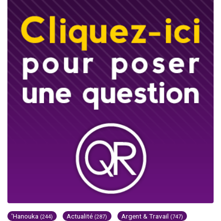
'Hanouka
Actualité
Argent & Travail
(244)
(287)
(747)