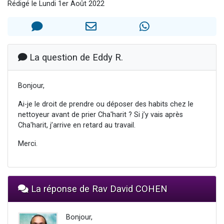
Rédigé le Lundi 1er Août 2022
3 personnes viennent de nous rejoindre sur WhatsApp
3 personnes viennent de faire un don pour 5 jours de vacances aux Orphelins
Odaya vient de donner son Maasser
13 personnes viennent de demander une bénédiction
La question de Eddy R.
3 personnes viennent de nous rejoindre sur WhatsApp
Bonjour,
Ai-je le droit de prendre ou déposer des habits chez le
nettoyeur avant de prier Cha'harit ? Si j’y vais après
Cha'harit, j’arrive en retard au travail.
Merci.
La réponse de Rav David COHEN
Bonjour,