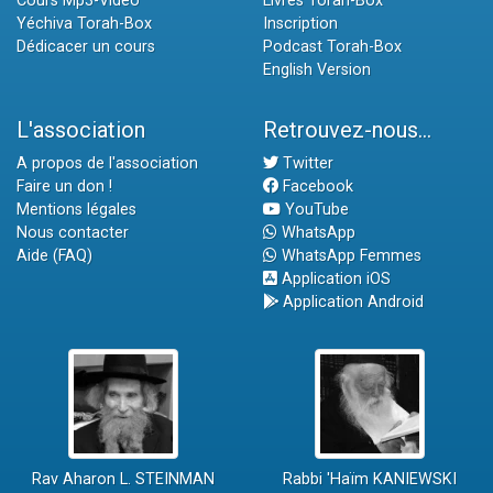
Cours Mp3-Vidéo
Livres Torah-Box
Yéchiva Torah-Box
Inscription
Dédicacer un cours
Podcast Torah-Box
English Version
L'association
Retrouvez-nous...
A propos de l'association
Twitter
Faire un don !
Facebook
Mentions légales
YouTube
Nous contacter
WhatsApp
Aide (FAQ)
WhatsApp Femmes
Application iOS
Application Android
Rav Aharon L. STEINMAN
Rabbi 'Haïm KANIEWSKI