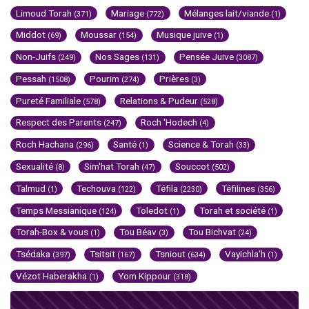
Limoud Torah
Mariage
Mélanges lait/viande
(371)
(772)
(1)
Middot
Moussar
Musique juive
(69)
(154)
(1)
Non-Juifs
Nos Sages
Pensée Juive
(249)
(131)
(3087)
Pessah
Pourim
Prières
(1508)
(274)
(3)
Pureté Familiale
Relations & Pudeur
(578)
(528)
Respect des Parents
Roch 'Hodech
(247)
(4)
Roch Hachana
Santé
Science & Torah
(296)
(1)
(33)
Sexualité
Sim'hat Torah
Souccot
(8)
(47)
(502)
Talmud
Techouva
Téfila
Téfilines
(1)
(122)
(2230)
(356)
Temps Messianique
Toledot
Torah et société
(124)
(1)
(1)
Torah-Box & vous
Tou Béav
Tou Bichvat
(1)
(3)
(24)
Tsédaka
Tsitsit
Tsniout
Vayichla'h
(397)
(167)
(634)
(1)
Vézot Haberakha
Yom Kippour
(1)
(318)