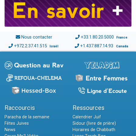
Nous contacter
+33.1.80.20.5000
France
+972.2.37.41.515
+1.437.887.14.93
Israël
Canada
Raccourcis
Ressources
Paracha de la semaine
Calendrier Juif
Fêtes Juives
Sidour (livre de prière)
News
Horaires de Chabbath