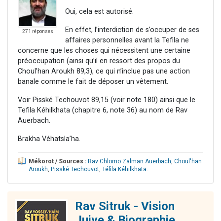
Oui, cela est autorisé.
En effet, l’interdiction de s’occuper de ses
271 réponses
affaires personnelles avant la Tefila ne
concerne que les choses qui nécessitent une certaine
préoccupation (ainsi qu’il en ressort des propos du
Choul’han Aroukh 89,3), ce qui n’inclue pas une action
banale comme le fait de déposer un vêtement.
Voir Pisské Techouvot 89,15 (voir note 180) ainsi que le
Tefila Kéhilkhata (chapitre 6, note 36) au nom de Rav
Auerbach.
Brakha Véhatsla’ha.
Mékorot / Sources :
Rav Chlomo Zalman Auerbach
,
Choul'han
Aroukh
,
Pisské Techouvot
,
Téfila Kéhilkhata
.
Rav Sitruk - Vision
Juive & Biographie