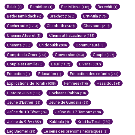
Balak
Bamidbar
Bar-Mitsva
Berechit
(1)
(1)
(118)
(1)
Beth-Hamikdach
Brakhot
Brit-Mila
(6)
(1520)
(176)
Cacheroute
Chabbath
Chavouot
(3703)
(2429)
(219)
Chémini Atseret
Chemirat haLachone
(5)
(188)
Chemita
Chiddoukh
Communauté
(135)
(200)
(3)
Compte du Omer
Conversion
Couple
(264)
(303)
(297)
Couple et Famille
Deuil
Divers
(5)
(1102)
(5037)
Education
Education
Education des enfants
(1)
(1)
(244)
Explications de Torah
Femmes
Hassidout
(1058)
(316)
(4)
Histoire Juive
Hochaana Rabba
(189)
(18)
Jeûne d'Esther
Jeûne de Guedalia
(69)
(51)
Jeûne du 10 Tévet
Jeûne du 17 Tamouz
(74)
(270)
Jeûne du 9 Av
Kabbala
Kriat haTorah
(582)
(4)
(220)
Lag Baomer
Le sens des prénoms hébraïques
(29)
(2)