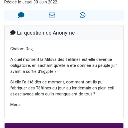
Rédigé le Jeudi 30 Juin 2022
6 personnes viennent de faire un don pour 5 enfants déjà orphelins risquent de perdre leur maman
2 personnes viennent de faire un don pour Reloger Rivka, 6 enfants, victime de violences...
10 personnes viennent de demander une bénédiction
Il reste 49 places pour étudier en groupe sur Zoom
La question de Anonyme
3 personnes viennent de faire un don pour Diane, 80 ans, dans un appartement insalubre
Chalom Rav,
A quel moment la Mitsva des Téfilines est-elle devenue
obligatoire, en sachant qu'elle a été donnée au peuple juif
avant la sortie d'Égypte ?
Si elle l'a été dès ce moment, comment ont-ils pu
fabriquer des Téfilines du jour au lendemain en plein exil
et esclavage alors qu'ils manquaient de tout ?
Merci.