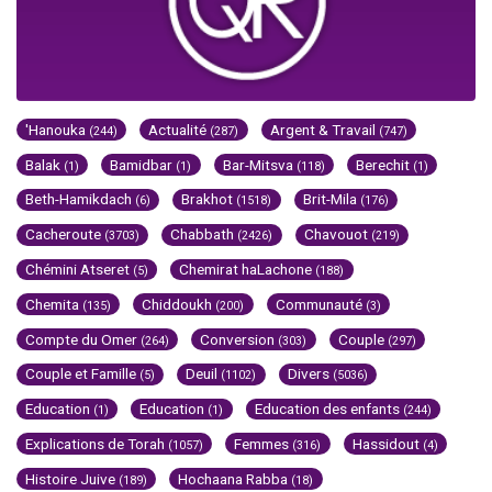
'Hanouka
Actualité
Argent & Travail
(244)
(287)
(747)
Balak
Bamidbar
Bar-Mitsva
Berechit
(1)
(1)
(118)
(1)
Beth-Hamikdach
Brakhot
Brit-Mila
(6)
(1518)
(176)
Cacheroute
Chabbath
Chavouot
(3703)
(2426)
(219)
Chémini Atseret
Chemirat haLachone
(5)
(188)
Chemita
Chiddoukh
Communauté
(135)
(200)
(3)
Compte du Omer
Conversion
Couple
(264)
(303)
(297)
Couple et Famille
Deuil
Divers
(5)
(1102)
(5036)
Education
Education
Education des enfants
(1)
(1)
(244)
Explications de Torah
Femmes
Hassidout
(1057)
(316)
(4)
Histoire Juive
Hochaana Rabba
(189)
(18)