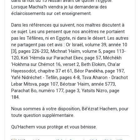
dans la nuit du 15 Nissan avant de quitter l'Egypte.
Lorsque Machia'h viendra je lui demanderai des
éclaircissements sur cet enseignement.
Dans les références qui suivent, nos maîtres discutent à
ce sujet. Les uns pensent que nos ancêtres ne portaient
pas les Téfilines, ni en Egypte, ni dans le désert. Les autres
ne partagent pas cet avis : Or Israël, volume 39, année 10
[3], pages 226-232, Michnat 'Haïm, volume 5, pages 113-
120, Keli 'Hèmda sur Parachat Ekev, page 57, Méchèkh
'Hokhma sur Chémot 16, verset 2, Beth Elokim, Cha'ar
Hayessodot, chapitre 37 et 61, Béor Panékha, page 197,
Yafé Nidréchet - Tefilin, pages 4-8, Tsva Aharon - Drachot
Lebar Mitsva, page 107, Béotsar 'Haïm, année 5773,
Parachat Bo, numéro 177, page 3, Yatsits Nizro, page
184.
Nous sommes à votre disposition, Bé’ézrat Hachem, pour
toute question supplémentaire.
Qu’Hachem vous protège et vous bénisse.