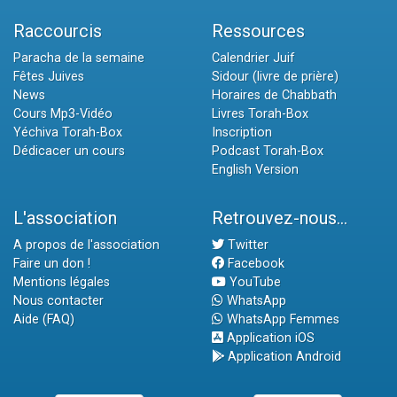
Raccourcis
Ressources
Paracha de la semaine
Calendrier Juif
Fêtes Juives
Sidour (livre de prière)
News
Horaires de Chabbath
Cours Mp3-Vidéo
Livres Torah-Box
Yéchiva Torah-Box
Inscription
Dédicacer un cours
Podcast Torah-Box
English Version
L'association
Retrouvez-nous...
A propos de l'association
Twitter
Faire un don !
Facebook
Mentions légales
YouTube
Nous contacter
WhatsApp
Aide (FAQ)
WhatsApp Femmes
Application iOS
Application Android