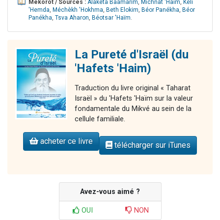
Mékorot / Sources :
Alaketa Baamarim
,
Michnat 'Haïm
,
Kéli
'Hemda
,
Méchèkh 'Hokhma
,
Beth Elokim
,
Béor Panékha
,
Béor
Panékha
,
Tsva Aharon
,
Béotsar 'Haïm
.
La Pureté d'Israël (du
'Hafets 'Haim)
Traduction du livre original « Taharat
Israël » du 'Hafets 'Haïm sur la valeur
fondamentale du Mikvé au sein de la
cellule familiale.
acheter ce livre
télécharger sur iTunes
Avez-vous aimé ?
OUI
NON