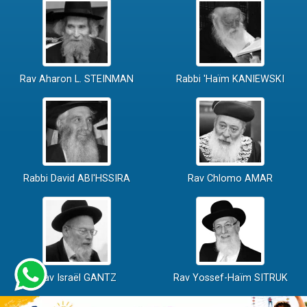
Rav Aharon L. STEINMAN
Rabbi 'Haïm KANIEWSKI
Rabbi David ABI'HSSIRA
Rav Chlomo AMAR
Rav Israël GANTZ
Rav Yossef-Haïm SITRUK