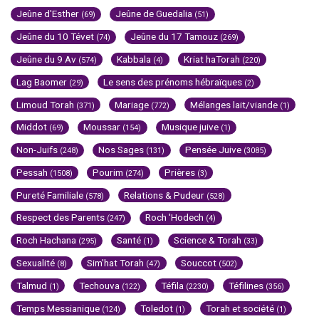
Jeûne d'Esther
Jeûne de Guedalia
(69)
(51)
Jeûne du 10 Tévet
Jeûne du 17 Tamouz
(74)
(269)
Jeûne du 9 Av
Kabbala
Kriat haTorah
(574)
(4)
(220)
Lag Baomer
Le sens des prénoms hébraïques
(29)
(2)
Limoud Torah
Mariage
Mélanges lait/viande
(371)
(772)
(1)
Middot
Moussar
Musique juive
(69)
(154)
(1)
Non-Juifs
Nos Sages
Pensée Juive
(248)
(131)
(3085)
Pessah
Pourim
Prières
(1508)
(274)
(3)
Pureté Familiale
Relations & Pudeur
(578)
(528)
Respect des Parents
Roch 'Hodech
(247)
(4)
Roch Hachana
Santé
Science & Torah
(295)
(1)
(33)
Sexualité
Sim'hat Torah
Souccot
(8)
(47)
(502)
Talmud
Techouva
Téfila
Téfilines
(1)
(122)
(2230)
(356)
Temps Messianique
Toledot
Torah et société
(124)
(1)
(1)