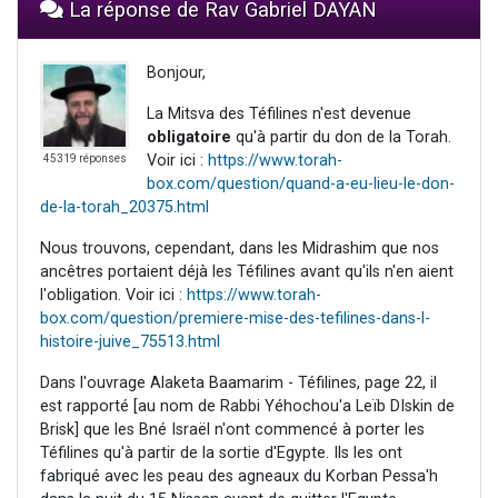
La réponse de Rav Gabriel DAYAN
Bonjour,
La Mitsva des Téfilines n'est devenue
obligatoire
qu'à partir du don de la Torah.
Voir ici :
https://www.torah-
45319 réponses
box.com/question/quand-a-eu-lieu-le-don-
de-la-torah_20375.html
Nous trouvons, cependant, dans les Midrashim que nos
ancêtres portaient déjà les Téfilines avant qu'ils n'en aient
l'obligation. Voir ici :
https://www.torah-
box.com/question/premiere-mise-des-tefilines-dans-l-
histoire-juive_75513.html
Dans l'ouvrage Alaketa Baamarim - Téfilines, page 22, il
est rapporté [au nom de Rabbi Yéhochou'a Leïb DIskin de
Brisk] que les Bné Israël n'ont commencé à porter les
Téfilines qu'à partir de la sortie d'Egypte. Ils les ont
fabriqué avec les peau des agneaux du Korban Pessa'h