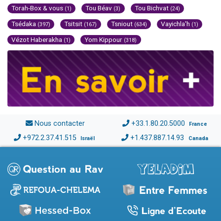
Torah-Box & vous
Tou Béav
Tou Bichvat
(1)
(3)
(24)
Tsédaka
Tsitsit
Tsniout
Vayichla'h
(397)
(167)
(634)
(1)
Vézot Haberakha
Yom Kippour
(1)
(318)
Nous contacter
+33.1.80.20.5000
France
+972.2.37.41.515
+1.437.887.14.93
Israël
Canada