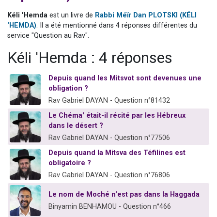
30 personnes viennent de faire un don pour Sauvez la jambe de Yohan
Kéli 'Hemda
est un livre de
Rabbi Méïr Dan PLOTSKI (KÉLI
Il reste 49 places pour étudier en groupe sur Zoom
'HEMDA)
. Il a été mentionné dans 4 réponses différentes du
service "Question au Rav".
3 personnes viennent de nous rejoindre sur WhatsApp
2 personnes viennent de nous rejoindre sur WhatsApp
Kéli 'Hemda : 4 réponses
2 nouvelles musiques dans Torah-Box Music
Depuis quand les Mitsvot sont devenues une
obligation ?
Rav Gabriel DAYAN - Question n°81432
Le Chéma' était-il récité par les Hébreux
dans le désert ?
Rav Gabriel DAYAN - Question n°77506
Depuis quand la Mitsva des Téfilines est
obligatoire ?
Rav Gabriel DAYAN - Question n°76806
Le nom de Moché n'est pas dans la Haggada
Binyamin BENHAMOU - Question n°466