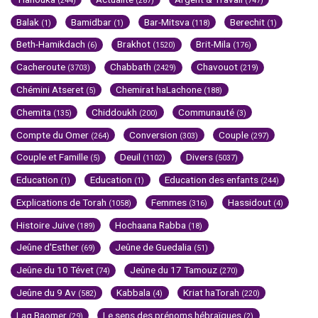
(244)
(287)
(747)
Balak
Bamidbar
Bar-Mitsva
Berechit
(1)
(1)
(118)
(1)
Beth-Hamikdach
Brakhot
Brit-Mila
(6)
(1520)
(176)
Cacheroute
Chabbath
Chavouot
(3703)
(2429)
(219)
Chémini Atseret
Chemirat haLachone
(5)
(188)
Chemita
Chiddoukh
Communauté
(135)
(200)
(3)
Compte du Omer
Conversion
Couple
(264)
(303)
(297)
Couple et Famille
Deuil
Divers
(5)
(1102)
(5037)
Education
Education
Education des enfants
(1)
(1)
(244)
Explications de Torah
Femmes
Hassidout
(1058)
(316)
(4)
Histoire Juive
Hochaana Rabba
(189)
(18)
Jeûne d'Esther
Jeûne de Guedalia
(69)
(51)
Jeûne du 10 Tévet
Jeûne du 17 Tamouz
(74)
(270)
Jeûne du 9 Av
Kabbala
Kriat haTorah
(582)
(4)
(220)
Lag Baomer
Le sens des prénoms hébraïques
(29)
(2)