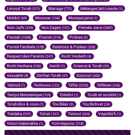
Limoud Torah
Mariage
Mélanges lait/viande
(371)
(772)
(1)
Middot
Moussar
Musique juive
(69)
(154)
(1)
Non-Juifs
Nos Sages
Pensée Juive
(249)
(131)
(3087)
Pessah
Pourim
Prières
(1508)
(274)
(3)
Pureté Familiale
Relations & Pudeur
(578)
(528)
Respect des Parents
Roch 'Hodech
(247)
(4)
Roch Hachana
Santé
Science & Torah
(296)
(1)
(33)
Sexualité
Sim'hat Torah
Souccot
(8)
(47)
(502)
Talmud
Techouva
Téfila
Téfilines
(1)
(122)
(2230)
(356)
Temps Messianique
Toledot
Torah et société
(124)
(1)
(1)
Torah-Box & vous
Tou Béav
Tou Bichvat
(1)
(3)
(24)
Tsédaka
Tsitsit
Tsniout
Vayichla'h
(397)
(167)
(634)
(1)
Vézot Haberakha
Yom Kippour
(1)
(318)