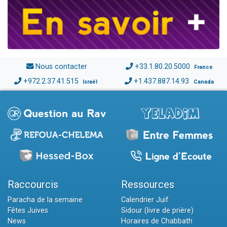
Nous contacter
+33.1.80.20.5000
France
+972.2.37.41.515
+1.437.887.14.93
Israël
Canada
Raccourcis
Ressources
Paracha de la semaine
Calendrier Juif
Fêtes Juives
Sidour (livre de prière)
News
Horaires de Chabbath