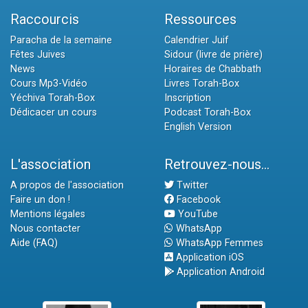
Raccourcis
Ressources
Paracha de la semaine
Calendrier Juif
Fêtes Juives
Sidour (livre de prière)
News
Horaires de Chabbath
Cours Mp3-Vidéo
Livres Torah-Box
Yéchiva Torah-Box
Inscription
Dédicacer un cours
Podcast Torah-Box
English Version
L'association
Retrouvez-nous...
A propos de l'association
Twitter
Faire un don !
Facebook
Mentions légales
YouTube
Nous contacter
WhatsApp
Aide (FAQ)
WhatsApp Femmes
Application iOS
Application Android