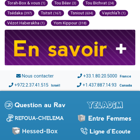
Torah-Box & vous
Tou Béav
Tou Bichvat
(1)
(3)
(24)
Tsédaka
Tsitsit
Tsniout
Vayichla'h
(397)
(167)
(634)
(1)
Vézot Haberakha
Yom Kippour
(1)
(318)
Nous contacter
+33.1.80.20.5000
France
+972.2.37.41.515
+1.437.887.14.93
Israël
Canada