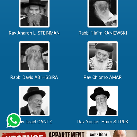
Rav Aharon L. STEINMAN
Rabbi 'Haïm KANIEWSKI
Rabbi David ABI'HSSIRA
Rav Chlomo AMAR
Rav Israël GANTZ
Rav Yossef-Haïm SITRUK