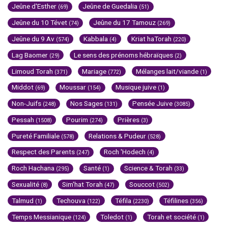
Jeûne d'Esther
Jeûne de Guedalia
(69)
(51)
Jeûne du 10 Tévet
Jeûne du 17 Tamouz
(74)
(269)
Jeûne du 9 Av
Kabbala
Kriat haTorah
(574)
(4)
(220)
Lag Baomer
Le sens des prénoms hébraïques
(29)
(2)
Limoud Torah
Mariage
Mélanges lait/viande
(371)
(772)
(1)
Middot
Moussar
Musique juive
(69)
(154)
(1)
Non-Juifs
Nos Sages
Pensée Juive
(248)
(131)
(3085)
Pessah
Pourim
Prières
(1508)
(274)
(3)
Pureté Familiale
Relations & Pudeur
(578)
(528)
Respect des Parents
Roch 'Hodech
(247)
(4)
Roch Hachana
Santé
Science & Torah
(295)
(1)
(33)
Sexualité
Sim'hat Torah
Souccot
(8)
(47)
(502)
Talmud
Techouva
Téfila
Téfilines
(1)
(122)
(2230)
(356)
Temps Messianique
Toledot
Torah et société
(124)
(1)
(1)