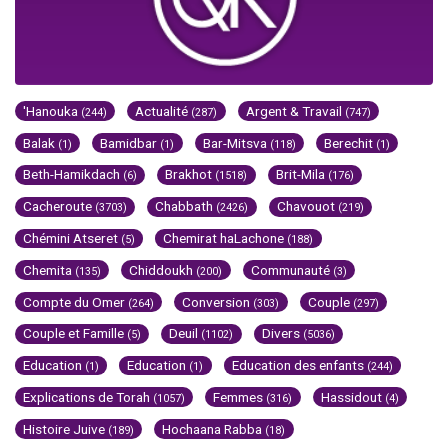
'Hanouka
Actualité
Argent & Travail
(244)
(287)
(747)
Balak
Bamidbar
Bar-Mitsva
Berechit
(1)
(1)
(118)
(1)
Beth-Hamikdach
Brakhot
Brit-Mila
(6)
(1518)
(176)
Cacheroute
Chabbath
Chavouot
(3703)
(2426)
(219)
Chémini Atseret
Chemirat haLachone
(5)
(188)
Chemita
Chiddoukh
Communauté
(135)
(200)
(3)
Compte du Omer
Conversion
Couple
(264)
(303)
(297)
Couple et Famille
Deuil
Divers
(5)
(1102)
(5036)
Education
Education
Education des enfants
(1)
(1)
(244)
Explications de Torah
Femmes
Hassidout
(1057)
(316)
(4)
Histoire Juive
Hochaana Rabba
(189)
(18)