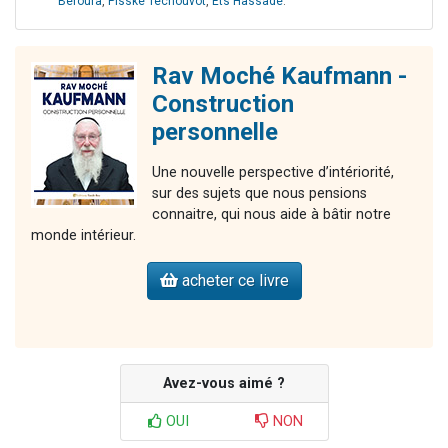
Beroura
,
Pisské Techouvot
,
Ets Hassadé
.
Rav Moché Kaufmann -
Construction
personnelle
Une nouvelle perspective d’intériorité,
sur des sujets que nous pensions
connaitre, qui nous aide à bâtir notre
monde intérieur.
acheter ce livre
Avez-vous aimé ?
OUI
NON