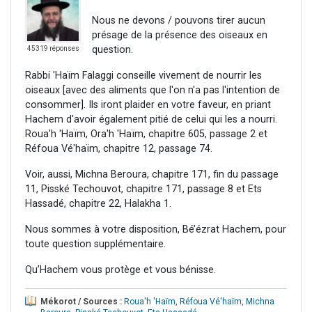
Nous ne devons / pouvons tirer aucun
présage de la présence des oiseaux en
question.
45319 réponses
Rabbi 'Haïm Falaggi conseille vivement de nourrir les
oiseaux [avec des aliments que l'on n'a pas l'intention de
consommer]. Ils iront plaider en votre faveur, en priant
Hachem d'avoir également pitié de celui qui les a nourri.
Roua'h 'Haïm, Ora'h 'Haïm, chapitre 605, passage 2 et
Réfoua Vé'haïm, chapitre 12, passage 74.
Voir, aussi, Michna Beroura, chapitre 171, fin du passage
11, Pisské Techouvot, chapitre 171, passage 8 et Ets
Hassadé, chapitre 22, Halakha 1.
Nous sommes à votre disposition, Bé’ézrat Hachem, pour
toute question supplémentaire.
Qu’Hachem vous protège et vous bénisse.
Mékorot / Sources :
Roua'h 'Haïm
,
Réfoua Vé'haïm
,
Michna