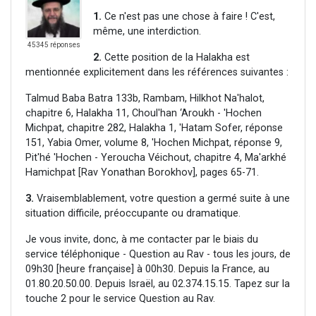
1.
Ce n'est pas une chose à faire ! C'est,
même, une interdiction.
45345 réponses
2.
Cette position de la Halakha est
mentionnée explicitement dans les références suivantes :
Talmud Baba Batra 133b, Rambam, Hilkhot Na'halot,
chapitre 6, Halakha 11, Choul'han ‘Aroukh - 'Hochen
Michpat, chapitre 282, Halakha 1, 'Hatam Sofer, réponse
151, Yabia Omer, volume 8, 'Hochen Michpat, réponse 9,
Pit'hé 'Hochen - Yeroucha Véichout, chapitre 4, Ma'arkhé
Hamichpat [Rav Yonathan Borokhov], pages 65-71.
3.
Vraisemblablement, votre question a germé suite à une
situation difficile, préoccupante ou dramatique.
Je vous invite, donc, à me contacter par le biais du
service téléphonique - Question au Rav - tous les jours, de
09h30 [heure française] à 00h30. Depuis la France, au
01.80.20.50.00. Depuis Israël, au 02.374.15.15. Tapez sur la
touche 2 pour le service Question au Rav.