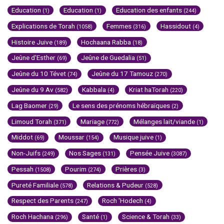
Education
Education
Education des enfants
(1)
(1)
(244)
Explications de Torah
Femmes
Hassidout
(1058)
(316)
(4)
Histoire Juive
Hochaana Rabba
(189)
(18)
Jeûne d'Esther
Jeûne de Guedalia
(69)
(51)
Jeûne du 10 Tévet
Jeûne du 17 Tamouz
(74)
(270)
Jeûne du 9 Av
Kabbala
Kriat haTorah
(582)
(4)
(220)
Lag Baomer
Le sens des prénoms hébraïques
(29)
(2)
Limoud Torah
Mariage
Mélanges lait/viande
(371)
(772)
(1)
Middot
Moussar
Musique juive
(69)
(154)
(1)
Non-Juifs
Nos Sages
Pensée Juive
(249)
(131)
(3087)
Pessah
Pourim
Prières
(1508)
(274)
(3)
Pureté Familiale
Relations & Pudeur
(578)
(528)
Respect des Parents
Roch 'Hodech
(247)
(4)
Roch Hachana
Santé
Science & Torah
(296)
(1)
(33)