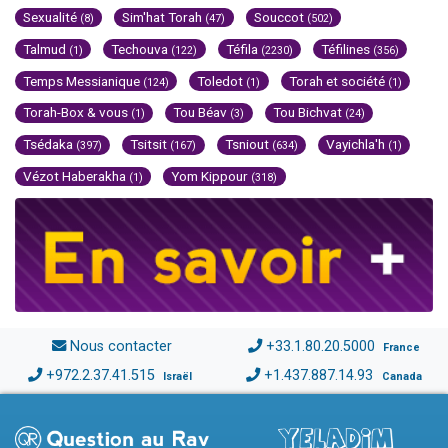
Sexualité
Sim'hat Torah
Souccot
(8)
(47)
(502)
Talmud
Techouva
Téfila
Téfilines
(1)
(122)
(2230)
(356)
Temps Messianique
Toledot
Torah et société
(124)
(1)
(1)
Torah-Box & vous
Tou Béav
Tou Bichvat
(1)
(3)
(24)
Tsédaka
Tsitsit
Tsniout
Vayichla'h
(397)
(167)
(634)
(1)
Vézot Haberakha
Yom Kippour
(1)
(318)
Nous contacter
+33.1.80.20.5000
France
+972.2.37.41.515
+1.437.887.14.93
Israël
Canada