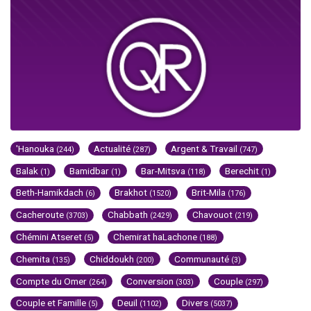
'Hanouka
Actualité
Argent & Travail
(244)
(287)
(747)
Balak
Bamidbar
Bar-Mitsva
Berechit
(1)
(1)
(118)
(1)
Beth-Hamikdach
Brakhot
Brit-Mila
(6)
(1520)
(176)
Cacheroute
Chabbath
Chavouot
(3703)
(2429)
(219)
Chémini Atseret
Chemirat haLachone
(5)
(188)
Chemita
Chiddoukh
Communauté
(135)
(200)
(3)
Compte du Omer
Conversion
Couple
(264)
(303)
(297)
Couple et Famille
Deuil
Divers
(5)
(1102)
(5037)