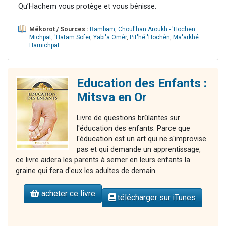
Qu’Hachem vous protège et vous bénisse.
Mékorot / Sources :
Rambam
,
Choul'han Aroukh - 'Hochen
Michpat
,
'Hatam Sofer
,
Yabi'a Omèr
,
Pit'hé 'Hochèn
,
Ma'arkhé
Hamichpat
.
Education des Enfants :
Mitsva en Or
Livre de questions brûlantes sur
l'éducation des enfants. Parce que
l'éducation est un art qui ne s'improvise
pas et qui demande un apprentissage,
ce livre aidera les parents à semer en leurs enfants la
graine qui fera d'eux les adultes de demain.
acheter ce livre
télécharger sur iTunes