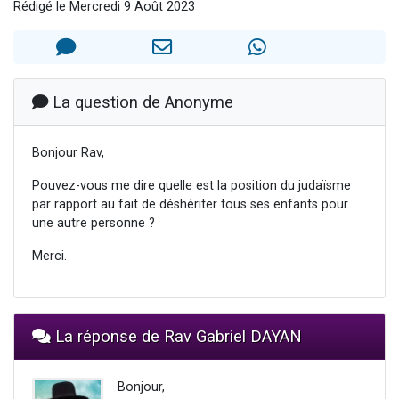
Rédigé le Mercredi 9 Août 2023
13 personnes viennent de demander une bénédiction
30 personnes viennent de faire un don pour Sauvez la jambe de Yohan
Il reste 49 places pour étudier en groupe sur Zoom
12 nouvelles musiques dans Torah-Box Music
La question de Anonyme
29 personnes viennent de demander une bénédiction
Bonjour Rav,
Pouvez-vous me dire quelle est la position du judaïsme
par rapport au fait de déshériter tous ses enfants pour
une autre personne ?
Merci.
La réponse de Rav Gabriel DAYAN
Bonjour,