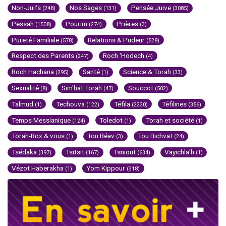
Non-Juifs
Nos Sages
Pensée Juive
(248)
(131)
(3085)
Pessah
Pourim
Prières
(1508)
(274)
(3)
Pureté Familiale
Relations & Pudeur
(578)
(528)
Respect des Parents
Roch 'Hodech
(247)
(4)
Roch Hachana
Santé
Science & Torah
(295)
(1)
(33)
Sexualité
Sim'hat Torah
Souccot
(8)
(47)
(502)
Talmud
Techouva
Téfila
Téfilines
(1)
(122)
(2230)
(356)
Temps Messianique
Toledot
Torah et société
(124)
(1)
(1)
Torah-Box & vous
Tou Béav
Tou Bichvat
(1)
(3)
(24)
Tsédaka
Tsitsit
Tsniout
Vayichla'h
(397)
(167)
(634)
(1)
Vézot Haberakha
Yom Kippour
(1)
(318)