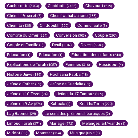
Cacheroute
Chabbath
Chavouot
(3703)
(2426)
(219)
Chémini Atseret
Chemirat haLachone
(5)
(188)
Chemita
Chiddoukh
Communauté
(135)
(200)
(3)
Compte du Omer
Conversion
Couple
(264)
(303)
(297)
Couple et Famille
Deuil
Divers
(5)
(1102)
(5036)
Education
Education
Education des enfants
(1)
(1)
(244)
Explications de Torah
Femmes
Hassidout
(1057)
(316)
(4)
Histoire Juive
Hochaana Rabba
(189)
(18)
Jeûne d'Esther
Jeûne de Guedalia
(69)
(51)
Jeûne du 10 Tévet
Jeûne du 17 Tamouz
(74)
(269)
Jeûne du 9 Av
Kabbala
Kriat haTorah
(574)
(4)
(220)
Lag Baomer
Le sens des prénoms hébraïques
(29)
(2)
Limoud Torah
Mariage
Mélanges lait/viande
(371)
(772)
(1)
Middot
Moussar
Musique juive
(69)
(154)
(1)