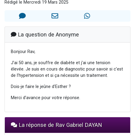
Rédigé le Mercredi 19 Mars 2025
6 personnes viennent de faire un don pour 5 enfants déjà orphelins risquent de perdre leur maman
2 personnes viennent de faire un don pour Reloger Rivka, 6 enfants, victime de violences...
10 personnes viennent de demander une bénédiction
Il reste 49 places pour étudier en groupe sur Zoom
La question de Anonyme
2 personnes viennent de nous rejoindre sur WhatsApp
Bonjour Rav,
J’ai 50 ans, je souffre de diabète et j’ai une tension
élevée. Je suis en cours de diagnostic pour savoir si c’est
de l’hypertension et si ça nécessite un traitement.
Dois-je faire le jeûne d'Esther ?
Merci d’avance pour votre réponse.
La réponse de Rav Gabriel DAYAN