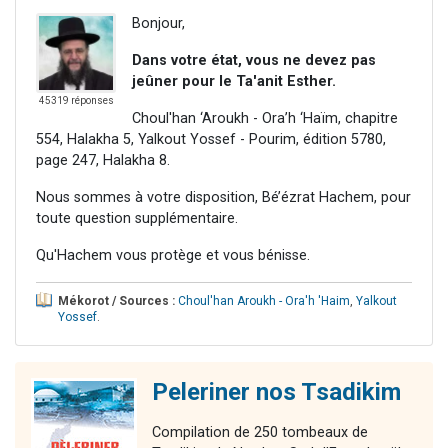
Bonjour,
Dans votre état, vous ne devez pas
jeûner pour le Ta'anit Esther.
45319 réponses
Choul'han ‘Aroukh - Ora’h ‘Haïm, chapitre
554, Halakha 5, Yalkout Yossef - Pourim, édition 5780,
page 247, Halakha 8.
Nous sommes à votre disposition, Bé’ézrat Hachem, pour
toute question supplémentaire.
Qu'Hachem vous protège et vous bénisse.
Mékorot / Sources :
Choul'han Aroukh - Ora'h 'Haim
,
Yalkout
Yossef
.
Peleriner nos Tsadikim
Compilation de 250 tombeaux de