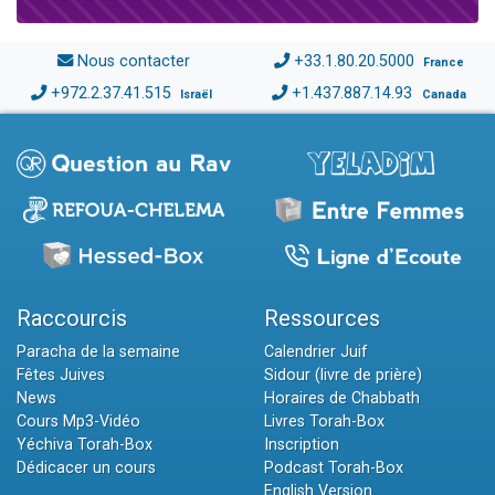
Nous contacter
+33.1.80.20.5000
France
+972.2.37.41.515
+1.437.887.14.93
Israël
Canada
Raccourcis
Ressources
Paracha de la semaine
Calendrier Juif
Fêtes Juives
Sidour (livre de prière)
News
Horaires de Chabbath
Cours Mp3-Vidéo
Livres Torah-Box
Yéchiva Torah-Box
Inscription
Dédicacer un cours
Podcast Torah-Box
English Version