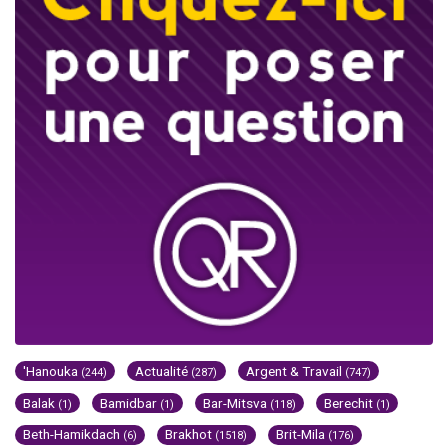
'Hanouka
Actualité
Argent & Travail
(244)
(287)
(747)
Balak
Bamidbar
Bar-Mitsva
Berechit
(1)
(1)
(118)
(1)
Beth-Hamikdach
Brakhot
Brit-Mila
(6)
(1518)
(176)