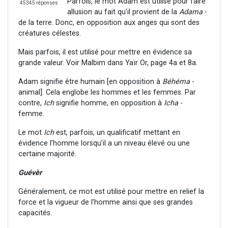
Parfois, le mot Adam est utilisé pour faire
45345 réponses
allusion au fait qu’il provient de la
Adama
-
de la terre. Donc, en opposition aux anges qui sont des
créatures célestes.
Mais parfois, il est utilisé pour mettre en évidence sa
grande valeur. Voir Malbim dans Yaïr Or, page 4a et 8a.
Adam signifie être humain [en opposition à
Béhéma
-
animal]. Cela englobe les hommes et les femmes. Par
contre,
Ich
signifie homme, en opposition à
Icha
-
femme.
Le mot
Ich
est, parfois, un qualificatif mettant en
évidence l’homme lorsqu’il a un niveau élevé ou une
certaine majorité.
Guévèr
Généralement, ce mot est utilisé pour mettre en relief la
force et la vigueur de l’homme ainsi que ses grandes
capacités.