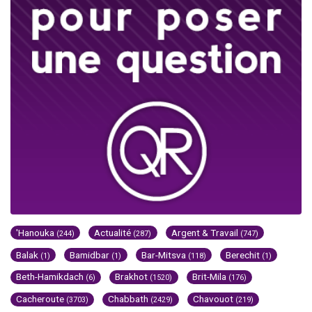
'Hanouka
Actualité
Argent & Travail
(244)
(287)
(747)
Balak
Bamidbar
Bar-Mitsva
Berechit
(1)
(1)
(118)
(1)
Beth-Hamikdach
Brakhot
Brit-Mila
(6)
(1520)
(176)
Cacheroute
Chabbath
Chavouot
(3703)
(2429)
(219)