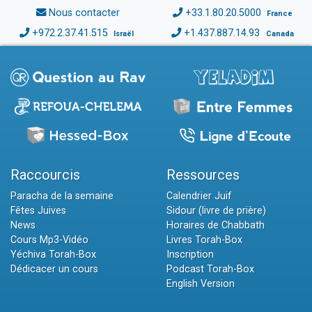
Nous contacter
+33.1.80.20.5000
France
+972.2.37.41.515
+1.437.887.14.93
Israël
Canada
Raccourcis
Ressources
Paracha de la semaine
Calendrier Juif
Fêtes Juives
Sidour (livre de prière)
News
Horaires de Chabbath
Cours Mp3-Vidéo
Livres Torah-Box
Yéchiva Torah-Box
Inscription
Dédicacer un cours
Podcast Torah-Box
English Version