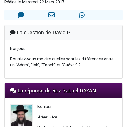
Rédigé le Mercredi 22 Mars 2017
Il reste 49 places pour étudier en groupe sur Zoom
12 nouvelles musiques dans Torah-Box Music
3 personnes viennent de nous rejoindre sur WhatsApp
2 personnes viennent de nous rejoindre sur WhatsApp
La question de David P.
2 personnes viennent de nous rejoindre sur WhatsApp
Bonjour,
Pourriez-vous me dire quelles sont les différences entre
un "Adam", "Ich", "Enoch" et "Guévèr" ?
La réponse de Rav Gabriel DAYAN
Bonjour,
Adam
-
Ich