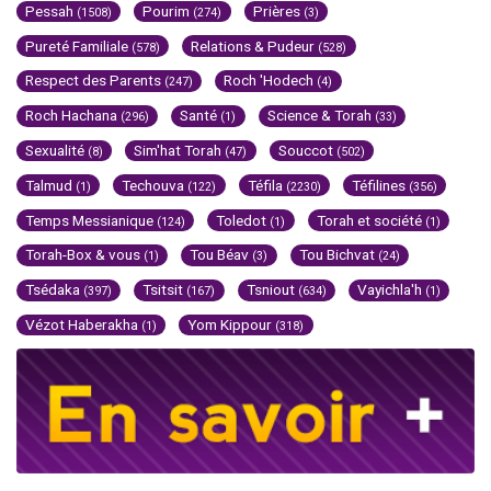
Pessah
Pourim
Prières
(1508)
(274)
(3)
Pureté Familiale
Relations & Pudeur
(578)
(528)
Respect des Parents
Roch 'Hodech
(247)
(4)
Roch Hachana
Santé
Science & Torah
(296)
(1)
(33)
Sexualité
Sim'hat Torah
Souccot
(8)
(47)
(502)
Talmud
Techouva
Téfila
Téfilines
(1)
(122)
(2230)
(356)
Temps Messianique
Toledot
Torah et société
(124)
(1)
(1)
Torah-Box & vous
Tou Béav
Tou Bichvat
(1)
(3)
(24)
Tsédaka
Tsitsit
Tsniout
Vayichla'h
(397)
(167)
(634)
(1)
Vézot Haberakha
Yom Kippour
(1)
(318)