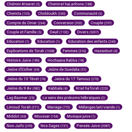
Chémini Atseret
Chemirat haLachone
(5)
(188)
Chemita
Chiddoukh
Communauté
(135)
(200)
(3)
Compte du Omer
Conversion
Couple
(264)
(303)
(297)
Couple et Famille
Deuil
Divers
(5)
(1102)
(5037)
Education
Education
Education des enfants
(1)
(1)
(244)
Explications de Torah
Femmes
Hassidout
(1058)
(316)
(4)
Histoire Juive
Hochaana Rabba
(189)
(18)
Jeûne d'Esther
Jeûne de Guedalia
(69)
(51)
Jeûne du 10 Tévet
Jeûne du 17 Tamouz
(74)
(270)
Jeûne du 9 Av
Kabbala
Kriat haTorah
(582)
(4)
(220)
Lag Baomer
Le sens des prénoms hébraïques
(29)
(2)
Limoud Torah
Mariage
Mélanges lait/viande
(371)
(772)
(1)
Middot
Moussar
Musique juive
(69)
(154)
(1)
Non-Juifs
Nos Sages
Pensée Juive
(249)
(131)
(3087)