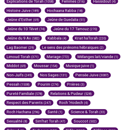
Explications de Torah
Femmes
Hassidout
(1058)
(316)
(4)
Histoire Juive
Hochaana Rabba
(189)
(18)
Jeûne d'Esther
Jeûne de Guedalia
(69)
(51)
Jeûne du 10 Tévet
Jeûne du 17 Tamouz
(74)
(270)
Jeûne du 9 Av
Kabbala
Kriat haTorah
(582)
(4)
(220)
Lag Baomer
Le sens des prénoms hébraïques
(29)
(2)
Limoud Torah
Mariage
Mélanges lait/viande
(371)
(772)
(1)
Middot
Moussar
Musique juive
(69)
(154)
(1)
Non-Juifs
Nos Sages
Pensée Juive
(249)
(131)
(3087)
Pessah
Pourim
Prières
(1508)
(274)
(3)
Pureté Familiale
Relations & Pudeur
(578)
(528)
Respect des Parents
Roch 'Hodech
(247)
(4)
Roch Hachana
Santé
Science & Torah
(296)
(1)
(33)
Sexualité
Sim'hat Torah
Souccot
(8)
(47)
(502)