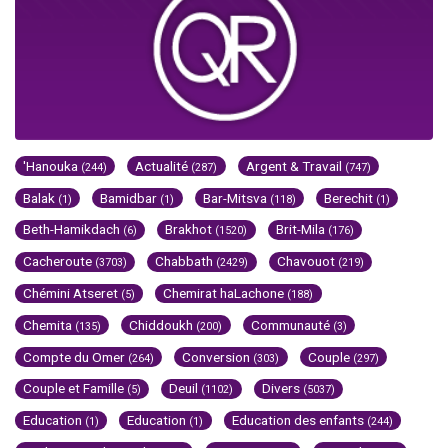
'Hanouka
Actualité
Argent & Travail
(244)
(287)
(747)
Balak
Bamidbar
Bar-Mitsva
Berechit
(1)
(1)
(118)
(1)
Beth-Hamikdach
Brakhot
Brit-Mila
(6)
(1520)
(176)
Cacheroute
Chabbath
Chavouot
(3703)
(2429)
(219)
Chémini Atseret
Chemirat haLachone
(5)
(188)
Chemita
Chiddoukh
Communauté
(135)
(200)
(3)
Compte du Omer
Conversion
Couple
(264)
(303)
(297)
Couple et Famille
Deuil
Divers
(5)
(1102)
(5037)
Education
Education
Education des enfants
(1)
(1)
(244)