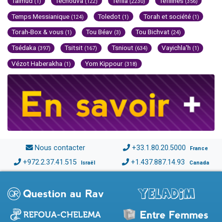
Talmud
Techouva
Téfila
Téfilines
(1)
(122)
(2230)
(356)
Temps Messianique
Toledot
Torah et société
(124)
(1)
(1)
Torah-Box & vous
Tou Béav
Tou Bichvat
(1)
(3)
(24)
Tsédaka
Tsitsit
Tsniout
Vayichla'h
(397)
(167)
(634)
(1)
Vézot Haberakha
Yom Kippour
(1)
(318)
Nous contacter
+33.1.80.20.5000
France
+972.2.37.41.515
+1.437.887.14.93
Israël
Canada