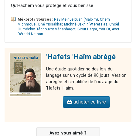
Qu'Hachem vous protège et vous bénisse.
Mékorot / Sources :
Rav Meïr Leibush (Malbim)
,
Chem
Michmouel
,
Bné Yissakhar
,
Michné Sakhir
,
'Ateret Paz
,
Choèl
Ouméchiv
,
Téchouvot Véhanhagot
,
Biour Hagra
,
Yaïr Or
,
Avot
Dérabbi Nathan
.
'Hafets 'Haïm abrégé
Une étude quotidienne des lois du
langage sur un cycle de 90 jours. Version
abrégée et simplifiée de l'ouvrage du
'Hafets 'Haim.
acheter ce livre
Avez-vous aimé ?