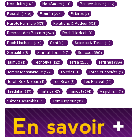
Non-Juifs
Nos Sages
Pensée Juive
(249)
(131)
(3087)
Pessah
Pourim
Prières
(1508)
(274)
(3)
Pureté Familiale
Relations & Pudeur
(578)
(528)
Respect des Parents
Roch 'Hodech
(247)
(4)
Roch Hachana
Santé
Science & Torah
(296)
(1)
(33)
Sexualité
Sim'hat Torah
Souccot
(8)
(47)
(502)
Talmud
Techouva
Téfila
Téfilines
(1)
(122)
(2230)
(356)
Temps Messianique
Toledot
Torah et société
(124)
(1)
(1)
Torah-Box & vous
Tou Béav
Tou Bichvat
(1)
(3)
(24)
Tsédaka
Tsitsit
Tsniout
Vayichla'h
(397)
(167)
(634)
(1)
Vézot Haberakha
Yom Kippour
(1)
(318)