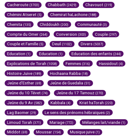
Cacheroute
Chabbath
Chavouot
(3703)
(2429)
(219)
Chémini Atseret
Chemirat haLachone
(5)
(188)
Chemita
Chiddoukh
Communauté
(135)
(200)
(3)
Compte du Omer
Conversion
Couple
(264)
(303)
(297)
Couple et Famille
Deuil
Divers
(5)
(1102)
(5037)
Education
Education
Education des enfants
(1)
(1)
(244)
Explications de Torah
Femmes
Hassidout
(1058)
(316)
(4)
Histoire Juive
Hochaana Rabba
(189)
(18)
Jeûne d'Esther
Jeûne de Guedalia
(69)
(51)
Jeûne du 10 Tévet
Jeûne du 17 Tamouz
(74)
(270)
Jeûne du 9 Av
Kabbala
Kriat haTorah
(582)
(4)
(220)
Lag Baomer
Le sens des prénoms hébraïques
(29)
(2)
Limoud Torah
Mariage
Mélanges lait/viande
(371)
(772)
(1)
Middot
Moussar
Musique juive
(69)
(154)
(1)