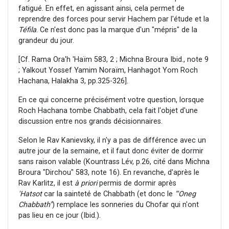
fatigué. En effet, en agissant ainsi, cela permet de
reprendre des forces pour servir Hachem par l'étude et la
Téfila
. Ce n'est donc pas la marque d'un "mépris" de la
grandeur du jour.
[Cf. Rama Ora'h 'Haïm 583, 2 ; Michna Broura Ibid., note 9
; Yalkout Yossef Yamim Noraïm, Hanhagot Yom Roch
Hachana, Halakha 3, pp.325-326].
En ce qui concerne précisément votre question, lorsque
Roch Hachana tombe Chabbath, cela fait l'objet d'une
discussion entre nos grands décisionnaires.
Selon le Rav Kanievsky, il n'y a pas de différence avec un
autre jour de la semaine, et il faut donc éviter de dormir
sans raison valable (Kountrass Lév, p.26, cité dans Michna
Broura "Dirchou" 583, note 16). En revanche, d'après le
Rav Karlitz, il est
à priori
permis de dormir après
'Hatsot
car la sainteté de Chabbath (et donc le
"'Oneg
Chabbath"
) remplace les sonneries du Chofar qui n'ont
pas lieu en ce jour (Ibid.).