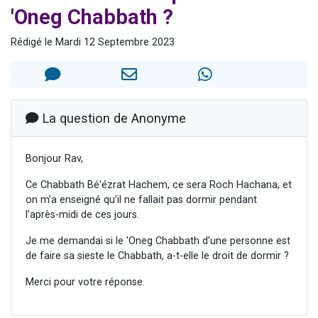
'Oneg Chabbath ?
Nouvelle émission radio : Visions de grandeur n°104 : Le Chabbath et le Birkat Hamazone à travers le temps
61 personnes viennent de demander une bénédiction
Rédigé le Mardi 12 Septembre 2023
Ariel vient de donner son Maasser
Il reste 49 places pour étudier en groupe sur Zoom
Eva vient de donner son Maasser
La question de Anonyme
Bonjour Rav,
Ce Chabbath Bé'ézrat Hachem, ce sera Roch Hachana, et
on m’a enseigné qu’il ne fallait pas dormir pendant
l’après-midi de ces jours.
Je me demandai si le 'Oneg Chabbath d’une personne est
de faire sa sieste le Chabbath, a-t-elle le droit de dormir ?
Merci pour votre réponse.