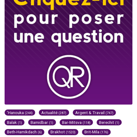
'Hanouka
Actualité
Argent & Travail
(244)
(287)
(747)
Balak
Bamidbar
Bar-Mitsva
Berechit
(1)
(1)
(118)
(1)
Beth-Hamikdach
Brakhot
Brit-Mila
(6)
(1520)
(176)