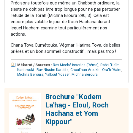
Précisons toutefois que même un Chabbath ordinaire, la
sieste ne doit pas être trop longue pour ne pas perturber
l'étude de la Torah (Michna Broura 290, 3). Cela est
encore plus valable le jour de Roch Hachana durant
lequel Hachem examine tout particulièrement nos
actions.
Chana Tova Oumétouka, Végmar 'Hatima Tova, de belles
prières et un bon sommeil constructif... mais pas trop !
Mékorot / Sources :
Rav Moché Isserles (Réma)
,
Rabbi 'Haïm
Kaniewski
,
Rav Nissim Karelitz
,
Choul'han Aroukh - Ora'h 'Haim
,
Michna Beroura
,
Yalkout Yossef
,
Michna Beroura
.
Brochure "Kodem
La'hag - Eloul, Roch
Hachana et Yom
Kippour"