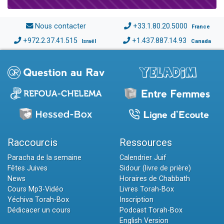
Nous contacter
+33.1.80.20.5000
France
+972.2.37.41.515
+1.437.887.14.93
Israël
Canada
Raccourcis
Ressources
Paracha de la semaine
Calendrier Juif
Fêtes Juives
Sidour (livre de prière)
News
Horaires de Chabbath
Cours Mp3-Vidéo
Livres Torah-Box
Yéchiva Torah-Box
Inscription
Dédicacer un cours
Podcast Torah-Box
English Version