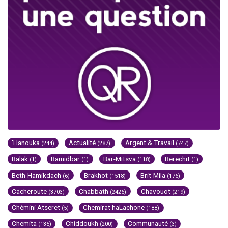
'Hanouka
Actualité
Argent & Travail
(244)
(287)
(747)
Balak
Bamidbar
Bar-Mitsva
Berechit
(1)
(1)
(118)
(1)
Beth-Hamikdach
Brakhot
Brit-Mila
(6)
(1518)
(176)
Cacheroute
Chabbath
Chavouot
(3703)
(2426)
(219)
Chémini Atseret
Chemirat haLachone
(5)
(188)
Chemita
Chiddoukh
Communauté
(135)
(200)
(3)