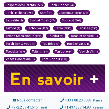
Respect des Parents
Roch 'Hodech
(247)
(4)
Roch Hachana
Santé
Science & Torah
(295)
(1)
(33)
Sexualité
Sim'hat Torah
Souccot
(8)
(47)
(502)
Talmud
Techouva
Téfila
Téfilines
(1)
(122)
(2230)
(356)
Temps Messianique
Toledot
Torah et société
(124)
(1)
(1)
Torah-Box & vous
Tou Béav
Tou Bichvat
(1)
(3)
(24)
Tsédaka
Tsitsit
Tsniout
Vayichla'h
(397)
(167)
(634)
(1)
Vézot Haberakha
Yom Kippour
(1)
(318)
Nous contacter
+33.1.80.20.5000
France
+972.2.37.41.515
+1.437.887.14.93
Israël
Canada