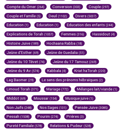
Compte du Omer
Conversion
Couple
(264)
(303)
(297)
Couple et Famille
Deuil
Divers
(5)
(1102)
(5037)
Education
Education
Education des enfants
(1)
(1)
(244)
Explications de Torah
Femmes
Hassidout
(1057)
(316)
(4)
Histoire Juive
Hochaana Rabba
(189)
(18)
Jeûne d'Esther
Jeûne de Guedalia
(69)
(51)
Jeûne du 10 Tévet
Jeûne du 17 Tamouz
(74)
(269)
Jeûne du 9 Av
Kabbala
Kriat haTorah
(574)
(4)
(220)
Lag Baomer
Le sens des prénoms hébraïques
(29)
(2)
Limoud Torah
Mariage
Mélanges lait/viande
(371)
(772)
(1)
Middot
Moussar
Musique juive
(69)
(154)
(1)
Non-Juifs
Nos Sages
Pensée Juive
(248)
(131)
(3085)
Pessah
Pourim
Prières
(1508)
(274)
(3)
Pureté Familiale
Relations & Pudeur
(578)
(528)