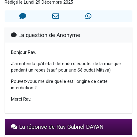
Rédigé le Lundi 29 Décembre 2025
Ariel vient de donner son Maasser
Il reste 49 places pour étudier en groupe sur Zoom
Nathaniel vient de donner son Maasser
6 personnes viennent de faire un don pour 5 enfants déjà orphelins risquent de perdre leur maman
La question de Anonyme
3 personnes viennent de nous rejoindre sur WhatsApp
Bonjour Rav,
J'ai entendu qu'il était défendu d'écouter de la musique
pendant un repas (sauf pour une Sé'oudat Mitsva).
Pouvez-vous me dire quelle est l'origine de cette
interdiction ?
Merci Rav.
La réponse de Rav Gabriel DAYAN