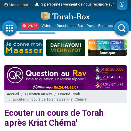
3 personnes viennent de nous rejoindre sur WhatsApp
Mon compte
Odaya vient de donner son Maasser
3 personnes viennent de faire un don pour 5 jours de vacances aux Orphelins
Vidéos
Question au Rav
Dons
Femmes
Enfants
ON AIR
3 personnes viennent de faire un don pour Diane, 80 ans, dans un appartement insalubre
2 personnes viennent de nous rejoindre sur WhatsApp
13 personnes viennent de demander une bénédiction
30 personnes viennent de faire un don pour Sauvez la jambe de Yohan
Il reste 49 places pour étudier en groupe sur Zoom
12 nouvelles musiques dans Torah-Box Music
3 personnes viennent de nous rejoindre sur WhatsApp
2 personnes viennent de nous rejoindre sur WhatsApp
Accueil
Question au Rav
Limoud Torah
Ecouter un cours de Torah après Kriat Chéma'
2 nouvelles musiques dans Torah-Box Music
3 personnes viennent de nous rejoindre sur WhatsApp
Ecouter un cours de Torah
8 personnes viennent de faire un don pour Tsédaka : pauvres d'Israel
après Kriat Chéma'
Nouvelle émission radio : Visions de grandeur n°104 : Le Chabbath et le Birkat Hamazone à travers le temps