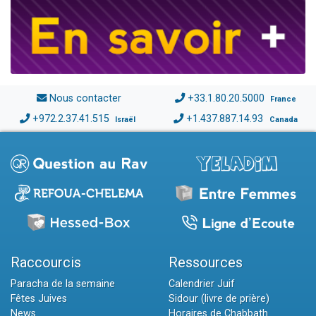
Nous contacter
+33.1.80.20.5000
France
+972.2.37.41.515
+1.437.887.14.93
Israël
Canada
Raccourcis
Ressources
Paracha de la semaine
Calendrier Juif
Fêtes Juives
Sidour (livre de prière)
News
Horaires de Chabbath