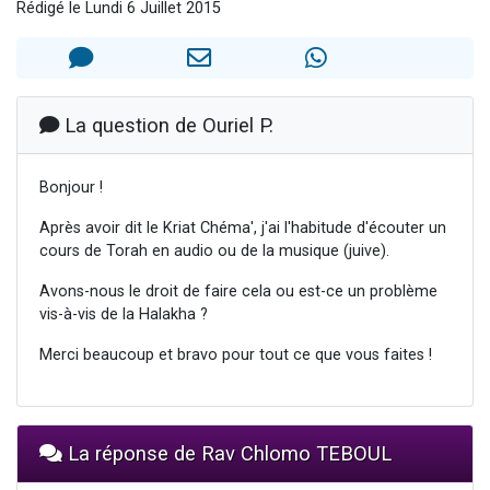
Rédigé le Lundi 6 Juillet 2015
61 personnes viennent de demander une bénédiction
Il reste 49 places pour étudier en groupe sur Zoom
Ariel vient de donner son Maasser
Nathaniel vient de donner son Maasser
La question de Ouriel P.
4 personnes viennent de nous rejoindre sur WhatsApp
Bonjour !
Après avoir dit le Kriat Chéma', j'ai l'habitude d'écouter un
cours de Torah en audio ou de la musique (juive).
Avons-nous le droit de faire cela ou est-ce un problème
vis-à-vis de la Halakha ?
Merci beaucoup et bravo pour tout ce que vous faites !
La réponse de Rav Chlomo TEBOUL