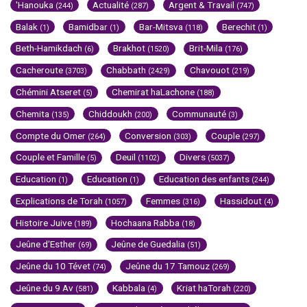
'Hanouka
Actualité
Argent & Travail
(244)
(287)
(747)
Balak
Bamidbar
Bar-Mitsva
Berechit
(1)
(1)
(118)
(1)
Beth-Hamikdach
Brakhot
Brit-Mila
(6)
(1520)
(176)
Cacheroute
Chabbath
Chavouot
(3703)
(2429)
(219)
Chémini Atseret
Chemirat haLachone
(5)
(188)
Chemita
Chiddoukh
Communauté
(135)
(200)
(3)
Compte du Omer
Conversion
Couple
(264)
(303)
(297)
Couple et Famille
Deuil
Divers
(5)
(1102)
(5037)
Education
Education
Education des enfants
(1)
(1)
(244)
Explications de Torah
Femmes
Hassidout
(1057)
(316)
(4)
Histoire Juive
Hochaana Rabba
(189)
(18)
Jeûne d'Esther
Jeûne de Guedalia
(69)
(51)
Jeûne du 10 Tévet
Jeûne du 17 Tamouz
(74)
(269)
Jeûne du 9 Av
Kabbala
Kriat haTorah
(581)
(4)
(220)