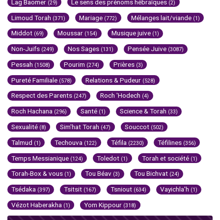
Lag Baomer
Le sens des prénoms hébraïques
(29)
(2)
Limoud Torah
Mariage
Mélanges lait/viande
(371)
(772)
(1)
Middot
Moussar
Musique juive
(69)
(154)
(1)
Non-Juifs
Nos Sages
Pensée Juive
(249)
(131)
(3087)
Pessah
Pourim
Prières
(1508)
(274)
(3)
Pureté Familiale
Relations & Pudeur
(578)
(528)
Respect des Parents
Roch 'Hodech
(247)
(4)
Roch Hachana
Santé
Science & Torah
(296)
(1)
(33)
Sexualité
Sim'hat Torah
Souccot
(8)
(47)
(502)
Talmud
Techouva
Téfila
Téfilines
(1)
(122)
(2230)
(356)
Temps Messianique
Toledot
Torah et société
(124)
(1)
(1)
Torah-Box & vous
Tou Béav
Tou Bichvat
(1)
(3)
(24)
Tsédaka
Tsitsit
Tsniout
Vayichla'h
(397)
(167)
(634)
(1)
Vézot Haberakha
Yom Kippour
(1)
(318)