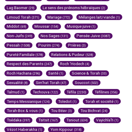
Lag Baomer
Le sens des prénoms hébraïques
(29)
(2)
Limoud Torah
Mariage
Mélanges lait/viande
(371)
(772)
(1)
Middot
Moussar
Musique juive
(69)
(154)
(1)
Non-Juifs
Nos Sages
Pensée Juive
(249)
(131)
(3087)
Pessah
Pourim
Prières
(1508)
(274)
(3)
Pureté Familiale
Relations & Pudeur
(578)
(528)
Respect des Parents
Roch 'Hodech
(247)
(4)
Roch Hachana
Santé
Science & Torah
(296)
(1)
(33)
Sexualité
Sim'hat Torah
Souccot
(8)
(47)
(502)
Talmud
Techouva
Téfila
Téfilines
(1)
(122)
(2230)
(356)
Temps Messianique
Toledot
Torah et société
(124)
(1)
(1)
Torah-Box & vous
Tou Béav
Tou Bichvat
(1)
(3)
(24)
Tsédaka
Tsitsit
Tsniout
Vayichla'h
(397)
(167)
(634)
(1)
Vézot Haberakha
Yom Kippour
(1)
(318)