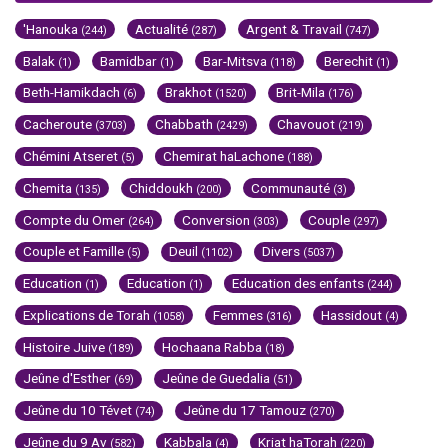
'Hanouka
Actualité
Argent & Travail
(244)
(287)
(747)
Balak
Bamidbar
Bar-Mitsva
Berechit
(1)
(1)
(118)
(1)
Beth-Hamikdach
Brakhot
Brit-Mila
(6)
(1520)
(176)
Cacheroute
Chabbath
Chavouot
(3703)
(2429)
(219)
Chémini Atseret
Chemirat haLachone
(5)
(188)
Chemita
Chiddoukh
Communauté
(135)
(200)
(3)
Compte du Omer
Conversion
Couple
(264)
(303)
(297)
Couple et Famille
Deuil
Divers
(5)
(1102)
(5037)
Education
Education
Education des enfants
(1)
(1)
(244)
Explications de Torah
Femmes
Hassidout
(1058)
(316)
(4)
Histoire Juive
Hochaana Rabba
(189)
(18)
Jeûne d'Esther
Jeûne de Guedalia
(69)
(51)
Jeûne du 10 Tévet
Jeûne du 17 Tamouz
(74)
(270)
Jeûne du 9 Av
Kabbala
Kriat haTorah
(582)
(4)
(220)