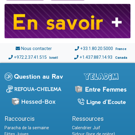
Nous contacter
+33.1.80.20.5000
France
+972.2.37.41.515
+1.437.887.14.93
Israël
Canada
Raccourcis
Ressources
Paracha de la semaine
Calendrier Juif
Fêtes Juives
Sidour (livre de prière)