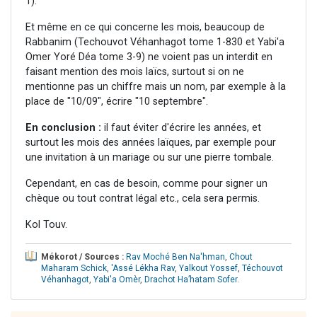
1).
Et même en ce qui concerne les mois, beaucoup de
Rabbanim (Techouvot Véhanhagot tome 1-830 et Yabi'a
Omer Yoré Déa tome 3-9) ne voient pas un interdit en
faisant mention des mois laïcs, surtout si on ne
mentionne pas un chiffre mais un nom, par exemple à la
place de "10/09", écrire "10 septembre".
En conclusion :
il faut éviter d'écrire les années, et
surtout les mois des années laïques, par exemple pour
une invitation à un mariage ou sur une pierre tombale.
Cependant, en cas de besoin, comme pour signer un
chèque ou tout contrat légal etc., cela sera permis.
Kol Touv.
Mékorot / Sources :
Rav Moché Ben Na'hman
,
Chout
Maharam Schick
,
'Assé Lékha Rav
,
Yalkout Yossef
,
Téchouvot
Véhanhagot
,
Yabi'a Omèr
,
Drachot Ha’hatam Sofer
.