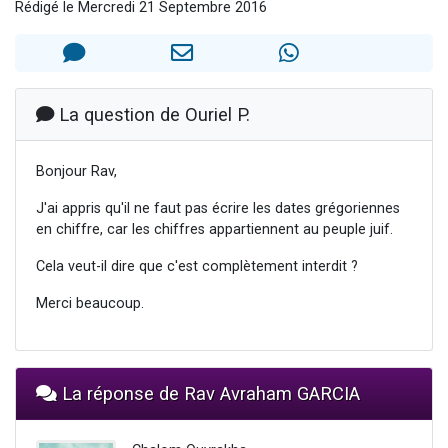
Rédigé le Mercredi 21 Septembre 2016
13 personnes viennent de demander une bénédiction
30 personnes viennent de faire un don pour Sauvez la jambe de Yohan
Il reste 49 places pour étudier en groupe sur Zoom
12 nouvelles musiques dans Torah-Box Music
La question de Ouriel P.
29 personnes viennent de demander une bénédiction
Bonjour Rav,
J'ai appris qu'il ne faut pas écrire les dates grégoriennes
en chiffre, car les chiffres appartiennent au peuple juif.
Cela veut-il dire que c'est complètement interdit ?
Merci beaucoup.
La réponse de Rav Avraham GARCIA