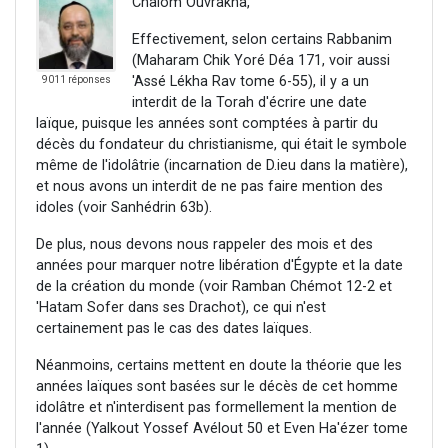
Chalom Ouvrakha,
Effectivement, selon certains Rabbanim
(Maharam Chik Yoré Déa 171, voir aussi
'Assé Lékha Rav tome 6-55), il y a un
9011 réponses
interdit de la Torah d'écrire une date
laïque, puisque les années sont comptées à partir du
décès du fondateur du christianisme, qui était le symbole
même de l'idolâtrie (incarnation de D.ieu dans la matière),
et nous avons un interdit de ne pas faire mention des
idoles (voir Sanhédrin 63b).
De plus, nous devons nous rappeler des mois et des
années pour marquer notre libération d'Égypte et la date
de la création du monde (voir Ramban Chémot 12-2 et
'Hatam Sofer dans ses Drachot), ce qui n'est
certainement pas le cas des dates laïques.
Néanmoins, certains mettent en doute la théorie que les
années laïques sont basées sur le décès de cet homme
idolâtre et n'interdisent pas formellement la mention de
l'année (Yalkout Yossef Avélout 50 et Even Ha'ézer tome