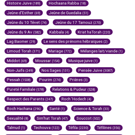
Histoire Juive
Hochaana Rabba
(189)
(18)
Jeûne d'Esther
Jeûne de Guedalia
(69)
(51)
Jeûne du 10 Tévet
Jeûne du 17 Tamouz
(74)
(270)
Jeûne du 9 Av
Kabbala
Kriat haTorah
(582)
(4)
(220)
Lag Baomer
Le sens des prénoms hébraïques
(29)
(2)
Limoud Torah
Mariage
Mélanges lait/viande
(371)
(772)
(1)
Middot
Moussar
Musique juive
(69)
(154)
(1)
Non-Juifs
Nos Sages
Pensée Juive
(249)
(131)
(3087)
Pessah
Pourim
Prières
(1508)
(274)
(3)
Pureté Familiale
Relations & Pudeur
(578)
(528)
Respect des Parents
Roch 'Hodech
(247)
(4)
Roch Hachana
Santé
Science & Torah
(296)
(1)
(33)
Sexualité
Sim'hat Torah
Souccot
(8)
(47)
(502)
Talmud
Techouva
Téfila
Téfilines
(1)
(122)
(2230)
(356)