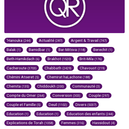
'Hanouka
Actualité
Argent & Travail
(244)
(287)
(747)
Balak
Bamidbar
Bar-Mitsva
Berechit
(1)
(1)
(118)
(1)
Beth-Hamikdach
Brakhot
Brit-Mila
(6)
(1520)
(176)
Cacheroute
Chabbath
Chavouot
(3703)
(2429)
(219)
Chémini Atseret
Chemirat haLachone
(5)
(188)
Chemita
Chiddoukh
Communauté
(135)
(200)
(3)
Compte du Omer
Conversion
Couple
(264)
(303)
(297)
Couple et Famille
Deuil
Divers
(5)
(1102)
(5037)
Education
Education
Education des enfants
(1)
(1)
(244)
Explications de Torah
Femmes
Hassidout
(1058)
(316)
(4)