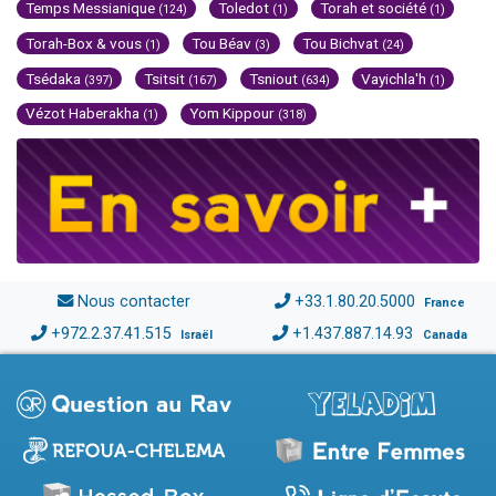
Temps Messianique
Toledot
Torah et société
(124)
(1)
(1)
Torah-Box & vous
Tou Béav
Tou Bichvat
(1)
(3)
(24)
Tsédaka
Tsitsit
Tsniout
Vayichla'h
(397)
(167)
(634)
(1)
Vézot Haberakha
Yom Kippour
(1)
(318)
Nous contacter
+33.1.80.20.5000
France
+972.2.37.41.515
+1.437.887.14.93
Israël
Canada