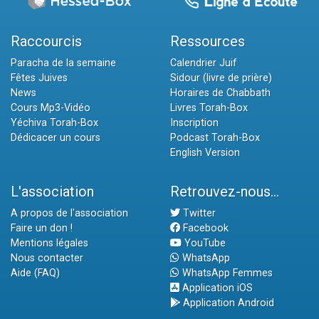
Raccourcis
Ressources
Paracha de la semaine
Calendrier Juif
Fêtes Juives
Sidour (livre de prière)
News
Horaires de Chabbath
Cours Mp3-Vidéo
Livres Torah-Box
Yéchiva Torah-Box
Inscription
Dédicacer un cours
Podcast Torah-Box
English Version
L'association
Retrouvez-nous...
A propos de l'association
Twitter
Faire un don !
Facebook
Mentions légales
YouTube
Nous contacter
WhatsApp
Aide (FAQ)
WhatsApp Femmes
Application iOS
Application Android