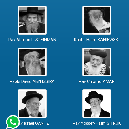
Rav Aharon L. STEINMAN
Rabbi 'Haïm KANIEWSKI
Rabbi David ABI'HSSIRA
Rav Chlomo AMAR
Rav Israël GANTZ
Rav Yossef-Haïm SITRUK