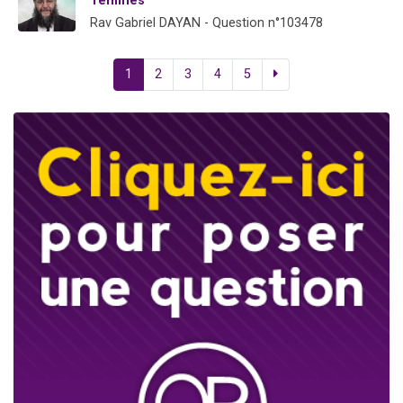
Téfilines
Rav Gabriel DAYAN - Question n°103478
1
2
3
4
5