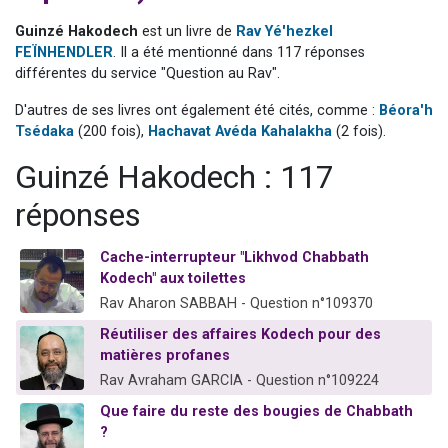
61 personnes viennent de demander une bénédiction
Guinzé Hakodech
est un livre de
Rav Yé'hezkel
Il reste 49 places pour étudier en groupe sur Zoom
FEÏNHENDLER
. Il a été mentionné dans 117 réponses
différentes du service "Question au Rav".
Ariel vient de donner son Maasser
Nathaniel vient de donner son Maasser
D'autres de ses livres ont également été cités, comme :
Béora'h
Tsédaka
(200 fois),
Hachavat Avéda Kahalakha
(2 fois).
4 personnes viennent de nous rejoindre sur WhatsApp
Guinzé Hakodech : 117
réponses
Cache-interrupteur "Likhvod Chabbath
Kodech" aux toilettes
Rav Aharon SABBAH - Question n°109370
Réutiliser des affaires Kodech pour des
matières profanes
Rav Avraham GARCIA - Question n°109224
Que faire du reste des bougies de Chabbath
?