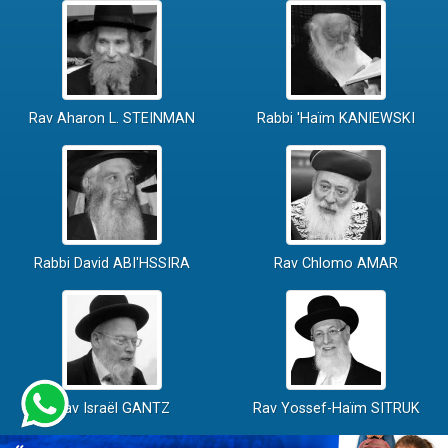
Rav Aharon L. STEINMAN
Rabbi 'Haïm KANIEWSKI
Rabbi David ABI'HSSIRA
Rav Chlomo AMAR
Rav Israël GANTZ
Rav Yossef-Haïm SITRUK