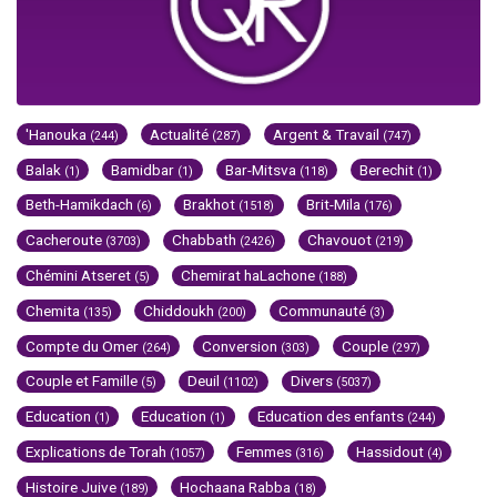
'Hanouka
Actualité
Argent & Travail
(244)
(287)
(747)
Balak
Bamidbar
Bar-Mitsva
Berechit
(1)
(1)
(118)
(1)
Beth-Hamikdach
Brakhot
Brit-Mila
(6)
(1518)
(176)
Cacheroute
Chabbath
Chavouot
(3703)
(2426)
(219)
Chémini Atseret
Chemirat haLachone
(5)
(188)
Chemita
Chiddoukh
Communauté
(135)
(200)
(3)
Compte du Omer
Conversion
Couple
(264)
(303)
(297)
Couple et Famille
Deuil
Divers
(5)
(1102)
(5037)
Education
Education
Education des enfants
(1)
(1)
(244)
Explications de Torah
Femmes
Hassidout
(1057)
(316)
(4)
Histoire Juive
Hochaana Rabba
(189)
(18)