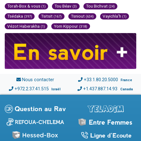
Torah-Box & vous
Tou Béav
Tou Bichvat
(1)
(3)
(24)
Tsédaka
Tsitsit
Tsniout
Vayichla'h
(397)
(167)
(634)
(1)
Vézot Haberakha
Yom Kippour
(1)
(318)
Nous contacter
+33.1.80.20.5000
France
+972.2.37.41.515
+1.437.887.14.93
Israël
Canada