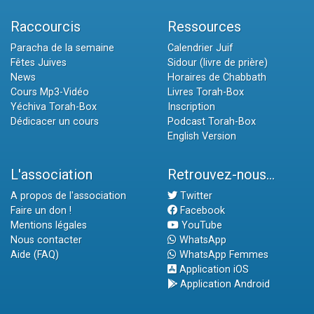
Raccourcis
Ressources
Paracha de la semaine
Calendrier Juif
Fêtes Juives
Sidour (livre de prière)
News
Horaires de Chabbath
Cours Mp3-Vidéo
Livres Torah-Box
Yéchiva Torah-Box
Inscription
Dédicacer un cours
Podcast Torah-Box
English Version
L'association
Retrouvez-nous...
A propos de l'association
Twitter
Faire un don !
Facebook
Mentions légales
YouTube
Nous contacter
WhatsApp
Aide (FAQ)
WhatsApp Femmes
Application iOS
Application Android