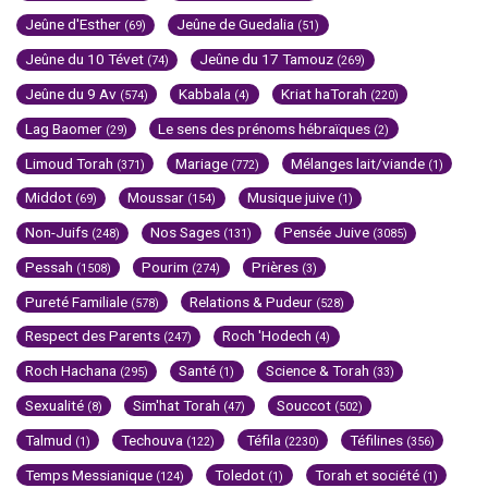
Jeûne d'Esther
Jeûne de Guedalia
(69)
(51)
Jeûne du 10 Tévet
Jeûne du 17 Tamouz
(74)
(269)
Jeûne du 9 Av
Kabbala
Kriat haTorah
(574)
(4)
(220)
Lag Baomer
Le sens des prénoms hébraïques
(29)
(2)
Limoud Torah
Mariage
Mélanges lait/viande
(371)
(772)
(1)
Middot
Moussar
Musique juive
(69)
(154)
(1)
Non-Juifs
Nos Sages
Pensée Juive
(248)
(131)
(3085)
Pessah
Pourim
Prières
(1508)
(274)
(3)
Pureté Familiale
Relations & Pudeur
(578)
(528)
Respect des Parents
Roch 'Hodech
(247)
(4)
Roch Hachana
Santé
Science & Torah
(295)
(1)
(33)
Sexualité
Sim'hat Torah
Souccot
(8)
(47)
(502)
Talmud
Techouva
Téfila
Téfilines
(1)
(122)
(2230)
(356)
Temps Messianique
Toledot
Torah et société
(124)
(1)
(1)