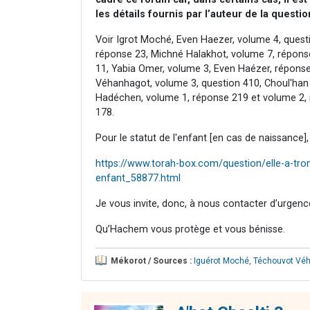
les détails fournis par l’auteur de la questio
Voir Igrot Moché, Even Haezer, volume 4, questio
réponse 23, Michné Halakhot, volume 7, réponse
11, Yabia Omer, volume 3, Even Haézer, réponse
Véhanhagot, volume 3, question 410, Choul'han 
Hadéchen, volume 1, réponse 219 et volume 2, 
178.
Pour le statut de l'enfant [en cas de naissance], v
https://www.torah-box.com/question/elle-a-trom
enfant_58877.html
Je vous invite, donc, à nous contacter d’urgence
Qu’Hachem vous protège et vous bénisse.
Mékorot / Sources :
Iguérot Moché
,
Téchouvot Vé