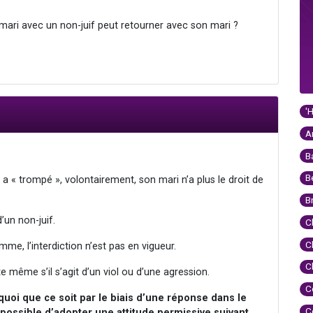
ari avec un non-juif peut retourner avec son mari ?
'
A
B
B
a « trompé », volontairement, son mari n’a plus le droit de
B
’un non-juif.
C
C
me, l’interdiction n’est pas en vigueur.
C
te même s’il s’agit d’un viol ou d’une agression.
C
quoi que ce soit par le biais d’une réponse dans le
C
t possible d’adopter une attitude permissive suivant