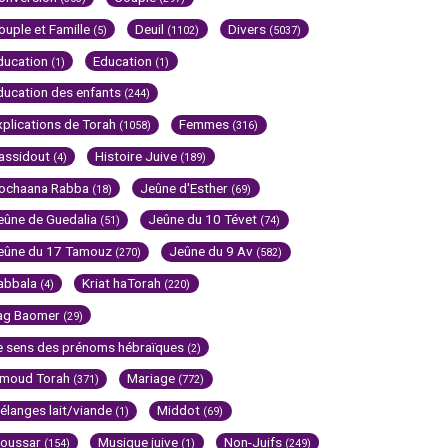
ouple et Famille
Deuil
Divers
(5)
(1102)
(5037)
ducation
Education
(1)
(1)
ducation des enfants
(244)
xplications de Torah
Femmes
(1058)
(316)
assidout
Histoire Juive
(4)
(189)
ochaana Rabba
Jeûne d'Esther
(18)
(69)
eûne de Guedalia
Jeûne du 10 Tévet
(51)
(74)
eûne du 17 Tamouz
Jeûne du 9 Av
(270)
(582)
abbala
Kriat haTorah
(4)
(220)
ag Baomer
(29)
e sens des prénoms hébraïques
(2)
imoud Torah
Mariage
(371)
(772)
élanges lait/viande
Middot
(1)
(69)
oussar
Musique juive
Non-Juifs
(154)
(1)
(249)