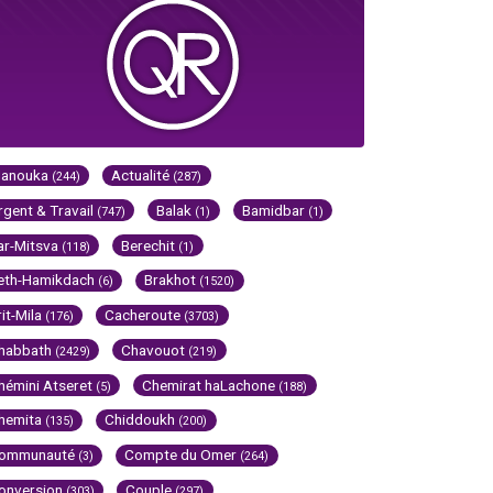
Hanouka
Actualité
(244)
(287)
rgent & Travail
Balak
Bamidbar
(747)
(1)
(1)
ar-Mitsva
Berechit
(118)
(1)
eth-Hamikdach
Brakhot
(6)
(1520)
rit-Mila
Cacheroute
(176)
(3703)
habbath
Chavouot
(2429)
(219)
hémini Atseret
Chemirat haLachone
(5)
(188)
hemita
Chiddoukh
(135)
(200)
ommunauté
Compte du Omer
(3)
(264)
onversion
Couple
(303)
(297)