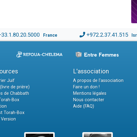
+33.1.80.20.5000
+972.2.37.41.515
France
Is
ources
L'association
ier Juif
A propos de l'association
(livre de prière)
Faire un don !
es de Chabbath
Mentions légales
 Torah-Box
Nous contacter
tion
Aide (FAQ)
t Torah-Box
 Version