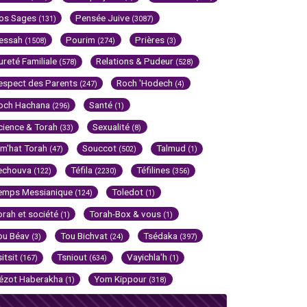
os Sages
Pensée Juive
(131)
(3087)
essah
Pourim
Prières
(1508)
(274)
(3)
ureté Familiale
Relations & Pudeur
(578)
(528)
espect des Parents
Roch 'Hodech
(247)
(4)
och Hachana
Santé
(296)
(1)
cience & Torah
Sexualité
(33)
(8)
im'hat Torah
Souccot
Talmud
(47)
(502)
(1)
echouva
Téfila
Téfilines
(122)
(2230)
(356)
emps Messianique
Toledot
(124)
(1)
orah et société
Torah-Box & vous
(1)
(1)
ou Béav
Tou Bichvat
Tsédaka
(3)
(24)
(397)
sitsit
Tsniout
Vayichla'h
(167)
(634)
(1)
ézot Haberakha
Yom Kippour
(1)
(318)