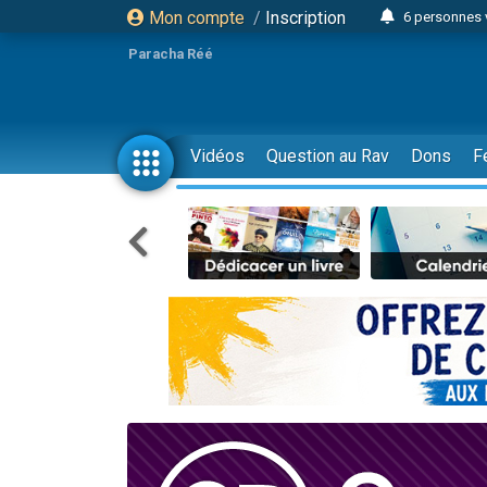
Mon compte
/
Inscription
6 personnes 
4 personn
Paracha Réé
2 personn
17 personnes
4 personnes 
Vidéos
Question au Rav
Dons
F
Il reste 
23 person
Eva vient de
4 personnes 
3 personnes 
3 personn
Odaya vient 
13 personnes
2 personnes 
30 perso