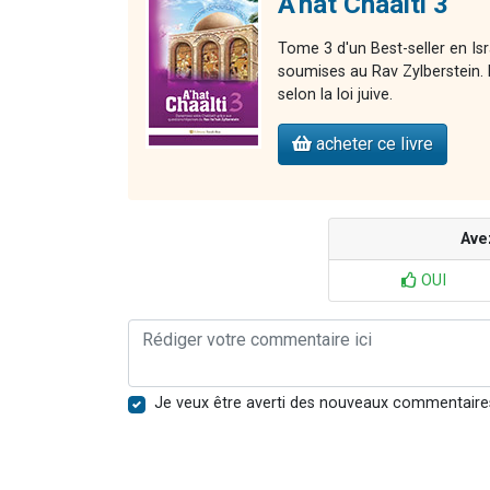
A'hat Chaalti 3
Tome 3 d'un Best-seller en Is
soumises au Rav Zylberstein. L
selon la loi juive.
acheter ce livre
Ave
OUI
Je veux être averti des nouveaux commentaire