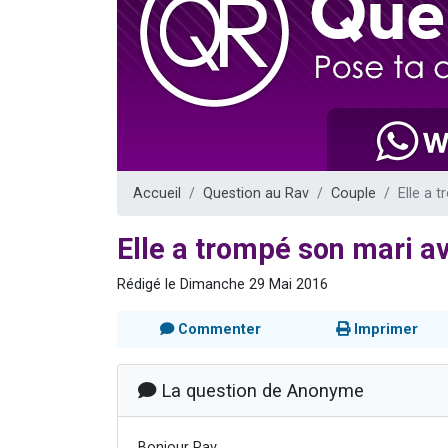
Il reste 
12 nouve
3 personnes 
2 personnes 
2 personnes 
Accueil
Question au Rav
Couple
Elle a 
Elle a trompé son mari a
Rédigé le Dimanche 29 Mai 2016
Commenter
Imprimer
La question de Anonyme
Bonjour Rav,