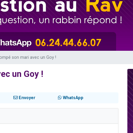
49 places pour étudier en groupe sur Zoom
lles musiques dans Torah-Box Music
viennent de nous rejoindre sur WhatsApp
viennent de nous rejoindre sur WhatsApp
viennent de nous rejoindre sur WhatsApp
trompé son mari avec un Goy !
vec un Goy !
Envoyer
WhatsApp