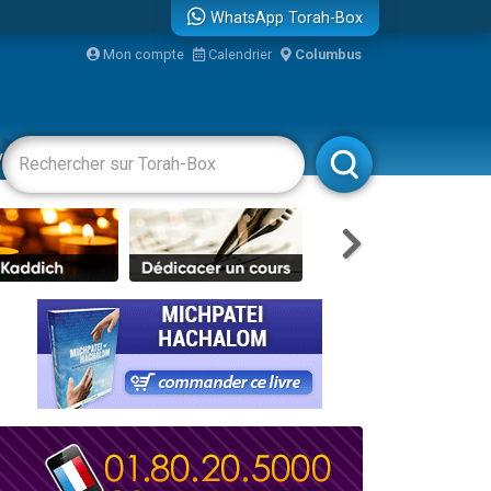
WhatsApp Torah-Box
...
Mon compte
Calendrier
Columbus
vertissements
Livres
Rabbanim
bre