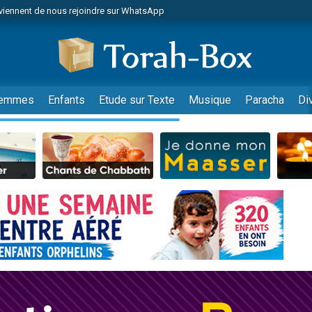
viennent de nous rejoindre sur WhatsApp
es viennent de faire un don pour Reloger Rivka, 6 enfants, victime de violences
es viennent de faire un don pour 1 Journée de Vacances Pour les Enfants
 viennent de demander une bénédiction
viennent de nous rejoindre sur WhatsApp
emmes
Enfants
Etude sur Texte
Musique
Paracha
Di
49 places pour étudier en groupe sur Zoom
nes viennent de faire un don pour Diane, 80 ans, dans un appartement insalu
 donner son Maasser
viennent de nous rejoindre sur WhatsApp
viennent de nous rejoindre sur WhatsApp
es viennent de faire un don pour 5 jours de vacances aux Orphelins
de donner son Maasser
 viennent de demander une bénédiction
viennent de nous rejoindre sur WhatsApp
nnes viennent de faire un don pour Sauvez la jambe de Yohan