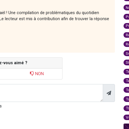
N
raël ! Une compilation de problématiques du quotidien
P
e lecteur est mis à contribution afin de trouver la réponse
P
R
R
S
S
z-vous aimé ?
T
NON
T
T
T
s
T
V