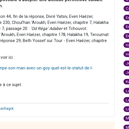
n.
C
n 44, fin de la réponse, Divré Yatsiv, Even Haézer,
E
 230, Choul'han ‘Aroukh, Even Haézer, chapitre 7, Halakha
E
 7, passage 20 :
'Od Réga’ Adaber
et Tchouvot
‘Aroukh, Even Haézer, chapitre 178, Halakha 19, Teroumat
E
réponse 29, Beth Yossef sur Tour - Even Haézer, chapitre
H
H
oir ici :
J
pe-son-mari-avec-un-goy-quel-est-le-statut-de-l-
J
K
 à ce sujet.
L
L
hanhagot
.
L
M
M